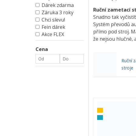
Dárek zdarma
Ruční zametací s
Záruka 3 roky
Snadno tak vyčistí
Chci slevu!
Systém převodů aut
Fein dárek
přímo pod stroj. M
Akce FLEX
že nejsou hlučné, 
Cena
Ruční 
stroje