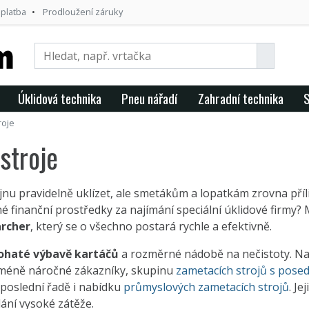
 platba
Prodloužení záruky
Úklidová technika
Pneu nářadí
Zahradní technika
S
roje
stroje
nu pravidelně uklízet, ale smetákům a lopatkám zrovna pří
é finanční prostředky za najímání speciální úklidové firmy? M
archer
, který se o všechno postará rychle a efektivně.
ohaté výbavě kartáčů
a rozměrné nádobě na nečistoty. Na
méně náročné zákazníky, skupinu
zametacích strojů s pose
eposlední řadě i nabídku
průmyslových zametacích strojů
. Je
ání vysoké zátěže.