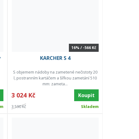
16% / -566 Kč
v
KARCHER S 4
S objemem nádoby na zametené nečistoty 20
l, postranním kartáčem a šířkou zametání 510
mm: zameta...
3 024 Kč
Koupit
em
3 590 Kč
Skladem