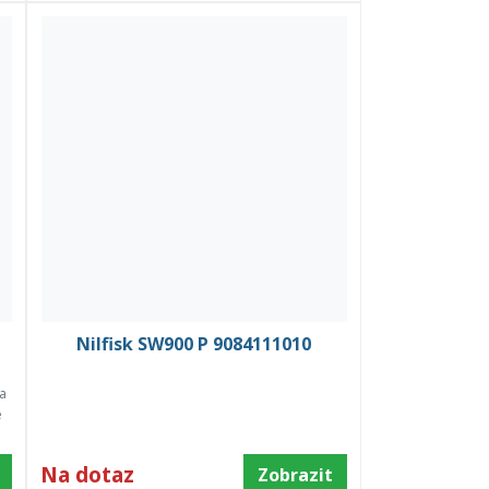
Nilfisk SW900 P 9084111010
na
é
Na dotaz
Zobrazit