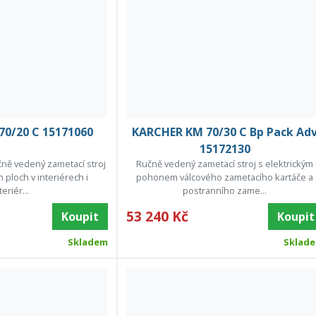
0/20 C 15171060
KARCHER KM 70/30 C Bp Pack Ad
15172130
učně vedený zametací stroj
Ručně vedený zametací stroj s elektrickým
h ploch v interiérech i
pohonem válcového zametacího kartáče a
eriér...
postranního zame...
53 240 Kč
Koupit
Koupit
Skladem
Sklad