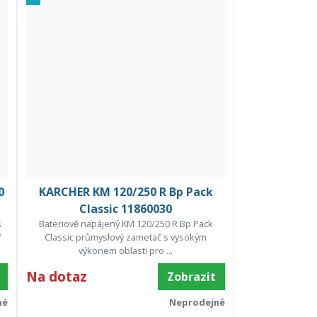
0
KARCHER KM 120/250 R Bp Pack
Classic 11860030
s
Bateriově napájený KM 120/250 R Bp Pack
ř
Classic průmyslový zametač s vysokým
výkonem oblasti pro ...
Na dotaz
Zobrazit
né
Neprodejné