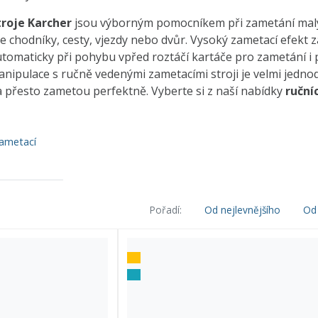
troje Karcher
jsou výborným pomocníkem při zametání malýc
te chodníky, cesty, vjezdy nebo dvůr. Vysoký zametací efekt 
omaticky při pohybu vpřed roztáčí kartáče pro zametání i 
anipulace s ručně vedenými zametacími stroji je velmi jednod
a přesto zametou perfektně. Vyberte si z naší nabídky
ruční
zametací
Pořadí:
Od nejlevnějšího
Od 