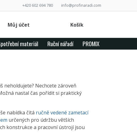
+420 602 694 780
info@profinaradi.com
Můj účet
Košík
potřební materiál
Ruční nářadí
PROMIX
liš neholdujete? Nechcete zároveň
ožná nastal čas pořídit si praktický
še nabídka čítá
ručně vedené zametací
dem
určených pro údržbu větších
jich konstrukce a pracovní ústrojí jsou