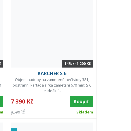
č
14% / -1 200 Kč
KARCHER S 6
Objem nádoby na zametené nečistoty 38 l,
0
postranní kartáč a šířka zametání 670 mm: S 6
je ideální...
7 390 Kč
Koupit
em
8 590 Kč
Skladem