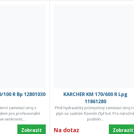
/100 R Bp 12801030
KARCHER KM 170/600 R Lpg
11861280
erní zametací stroj s
Plně hydraulický průmyslový zametací stroj 
dem pro profesionální
plyn se zadním řízením čtyř kol. Pro náročn
ve venkovníc...
podmín...
Na dotaz
Zobrazit
Zobrazit