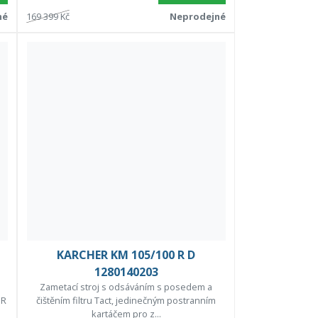
né
169 399 Kč
Neprodejné
d
KARCHER KM 105/100 R D
1280140203
Zametací stroj s odsáváním s posedem a
 R
čištěním filtru Tact, jedinečným postranním
kartáčem pro z...