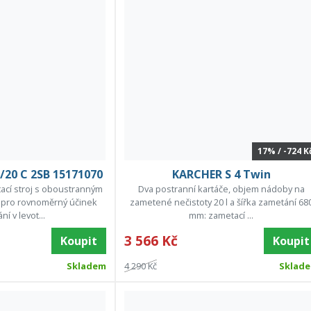
17% / -724 K
20 C 2SB 15171070
KARCHER S 4 Twin
cí stroj s oboustranným
Dva postranní kartáče, objem nádoby na
pro rovnoměrný účinek
zametené nečistoty 20 l a šířka zametání 68
í v levot...
mm: zametací ...
3 566 Kč
Koupit
Koupit
Skladem
4 290 Kč
Sklad