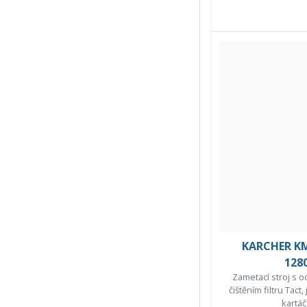
KARCHER KM
128
Zametací stroj s 
čištěním filtru Tac
kartáč