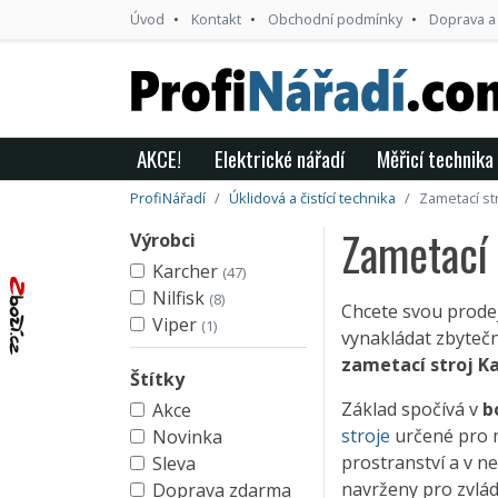
Úvod
Kontakt
Obchodní podmínky
Doprava a
AKCE!
Elektrické nářadí
Měřicí technika
ProfiNářadí
Úklidová a čistící technika
Zametací st
Zametací 
Výrobci
Karcher
(47)
Nilfisk
(8)
Chcete svou prodej
Viper
(1)
vynakládat zbytečn
zametací stroj K
Štítky
Základ spočívá v
b
Akce
stroje
určené pro 
Novinka
prostranství a v n
Sleva
navrženy pro zvlád
Doprava zdarma