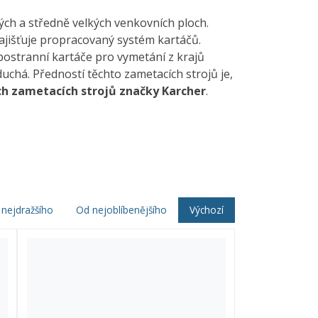
h a středně velkých venkovních ploch.
zajišťuje propracovaný systém kartáčů.
postranní kartáče pro vymetání z krajů
uchá. Předností těchto zametacích strojů je,
ch zametacích strojů značky Karcher
.
nejdražšího
Od nejoblíbenějšího
Výchozí