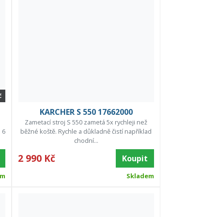
č
KARCHER S 550 17662000
Zametací stroj S 550 zametá 5x rychleji než
 6
běžné koště. Rychle a důkladně čistí například
chodní...
2 990 Kč
Koupit
em
Skladem