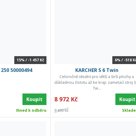
15% / -1 457 Kč
6% / -518 K
W 250 50000494
KARCHER S 6 Twin
Celoročně ideální pro větší a širší plochy a
důkladnou čistotu až ke kraji: zametací stroj S
Tw...
8 972 Kč
Koupit
Koupit
Ihned k odběru
9 490 Kč
Sklad