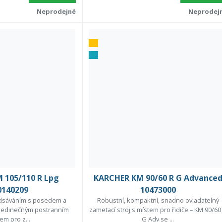
Neprodejné
Neprodej
 105/110 R Lpg
KARCHER KM 90/60 R G Advance
0140209
10473000
odsáváním s posedem a
Robustní, kompaktní, snadno ovladatelný
t, jedinečným postranním
zametací stroj s místem pro řidiče – KM 90/60
em pro z...
G Adv se ...