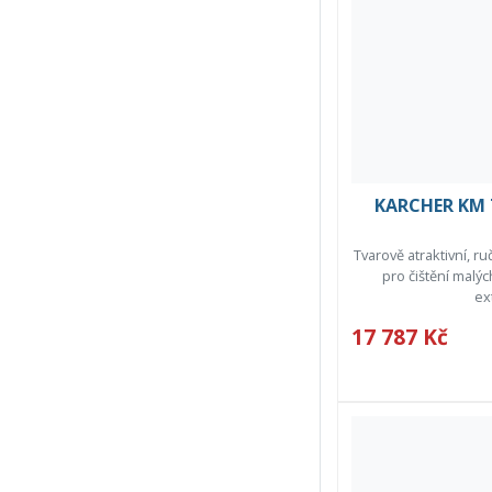
KARCHER KM 7
Tvarově atraktivní, r
pro čištění malýc
ext
17 787 Kč