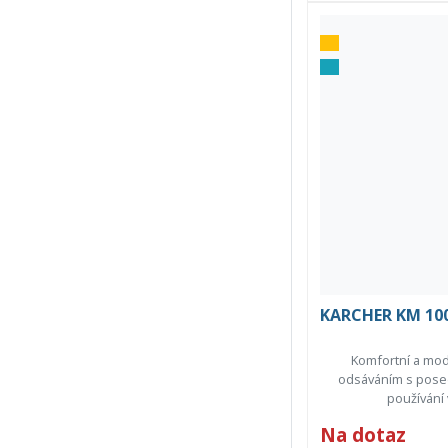
KARCHER KM 100
Komfortní a mod
odsáváním s pose
používání 
Na dotaz