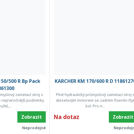
50/500 R Bp Pack
KARCHER KM 170/600 R D 1186127
861300
ůmyslový zametací stroj s
Plně hydraulický průmyslový zametací stroj 
o nejnáročnější podmínky
dieselovým motorem se zadním řízením čty
užití,...
kol. Pro n...
Na dotaz
Zobrazit
Zobrazit
Neprodejné
Neprodej