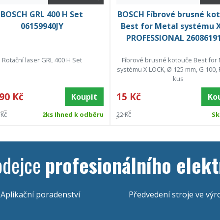
BOSCH GRL 400 H Set
BOSCH Fíbrové brusné ko
06159940JY
Best for Metal systému 
PROFESSIONAL 2608619
Rotační laser GRL 400 H Set
Fíbrové brusné kotouče Best for 
systému X-LOCK, Ø 125 mm, G 100, 
kus
90 Kč
15 Kč
Koupit
Ko
 Kč
2ks Ihned k odběru
22 Kč
Sk
odejce
profesionálního elekt
Aplikační poradenství
Předvedení stroje ve výr