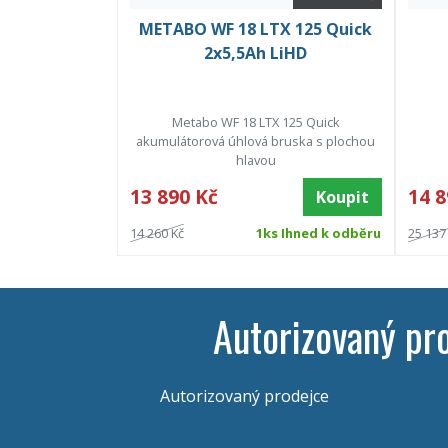
METABO WF 18 LTX 125 Quick
2x5,5Ah LiHD
Metabo WF 18 LTX 125 Quick
akumulátorová úhlová bruska s plochou
hlavou
13 890 Kč
14 8
Koupit
14 260 Kč
1ks Ihned k odběru
25 137
Autorizovaný pr
Autorizovaný prodejce