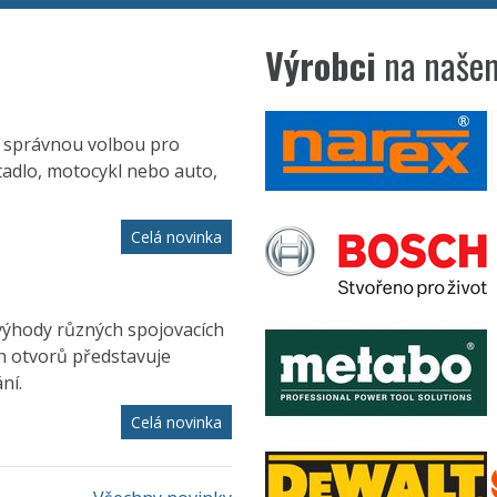
Výrobci
na našem
ou správnou volbou pro
tadlo, motocykl nebo auto,
Celá novinka
 výhody různých spojovacích
h otvorů představuje
ní.
Celá novinka