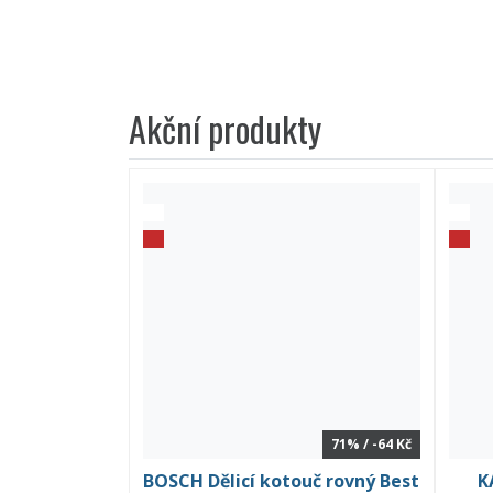
Akční produkty
71% / -64 Kč
BOSCH Dělicí kotouč rovný Best
K