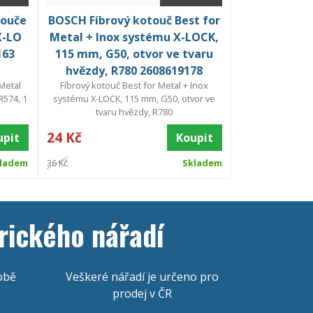
touče
BOSCH Fíbrový kotouč Best for
X-LO
Metal + Inox systému X-LOCK,
163
115 mm, G50, otvor ve tvaru
hvězdy, R780 2608619178
Metal
Fíbrový kotouč Best for Metal + Inox
R574, 1
systému X-LOCK, 115 mm, G50, otvor ve
tvaru hvězdy, R780
24 Kč
upit
Koupit
ladem
36 Kč
Skladem
rického nářadí
obě
Veškeré nářadí je určeno pro
prodej v ČR