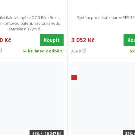
lní tlaková myčka OC 3 Bike Box s
Systém pro nástřik barev PFS 30
um-iontovou baterií, nádrží na vodu,
šetrným nízkým tl...
0 Kč
3 052 Kč
Koupit
Ko
Kč
5+ ks Ihned k odběru
4 059 Kč
Sk
41% / -10 247 Kč
32% /