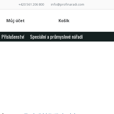
+420 561 206 800
info@profinaradi.com
Můj účet
Košík
Příslušenství
Speciální a průmyslové nářadí