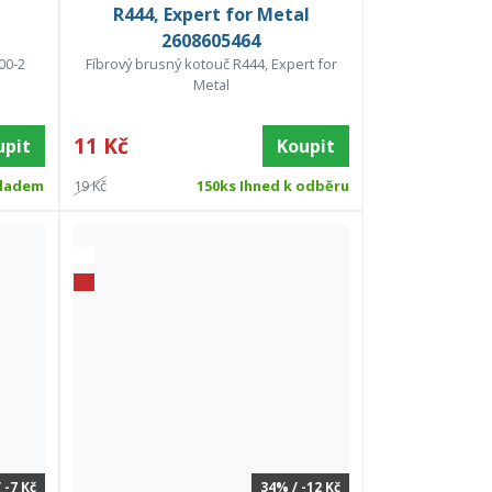
R444, Expert for Metal
2608605464
00-2
Fíbrový brusný kotouč R444, Expert for
Metal
11 Kč
upit
Koupit
ladem
19 Kč
150ks Ihned k odběru
 -7 Kč
34% / -12 Kč