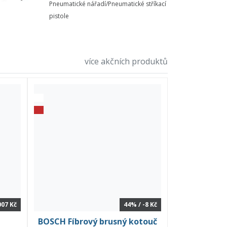
Pneumatické nářadí/Pneumatické stříkací
pistole
více akčních produktů
007 Kč
44% / -8 Kč
BOSCH Fíbrový brusný kotouč