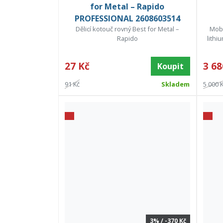
for Metal – Rapido
PROFESSIONAL 2608603514
Dělicí kotouč rovný Best for Metal –
Mobi
Rapido
lithi
27 Kč
3 68
Koupit
91 Kč
Skladem
5 000 
3% / -370 Kč