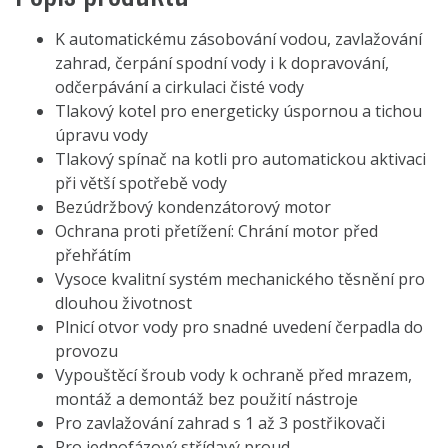
K automatickému zásobování vodou, zavlažování
zahrad, čerpání spodní vody i k dopravování,
odčerpávání a cirkulaci čisté vody
Tlakový kotel pro energeticky úspornou a tichou
úpravu vody
Tlakový spínač na kotli pro automatickou aktivaci
při větší spotřebě vody
Bezúdržbový kondenzátorový motor
Ochrana proti přetížení: Chrání motor před
přehřátím
Vysoce kvalitní systém mechanického těsnění pro
dlouhou životnost
Plnicí otvor vody pro snadné uvedení čerpadla do
provozu
Vypouštěcí šroub vody k ochraně před mrazem,
montáž a demontáž bez použití nástroje
Pro zavlažování zahrad s 1 až 3 postřikovači
Pro jednofázový střídavý proud