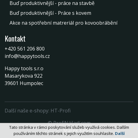
Buď produktivnější - práce na stavbě
Buď produktivnější - Práce s kovem
Akce na spotřební matreriál pro kovoobrábění
Kontakt
+420 561 206 800
info@happytools.cz
Happy tools s.r.o
Masarykova 922
39601 Humpolec
Další naše e-shopy:
HT-Profi
© ProfiNářadí.com
Tato stránka v rámci poskytování služeb využívá cookies. Dalším
Vytvořil
Marek Kebza
používáním těchto stránek s jejich využitím souhlasíte.
Další