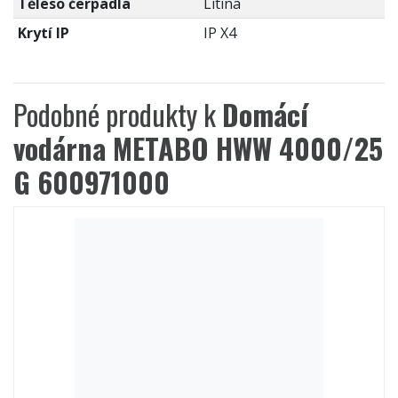
Těleso čerpadla
Litina
Krytí IP
IP X4
Podobné produkty k
Domácí
vodárna METABO HWW 4000/25
G 600971000