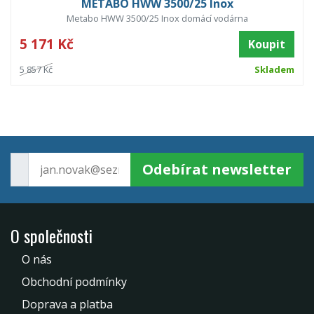
METABO HWW 3500/25 Inox
Metabo HWW 3500/25 Inox domácí vodárna
5 171 Kč
Koupit
5 857 Kč
Skladem
Odebírat newsletter
O společnosti
O nás
Obchodní podmínky
Doprava a platba