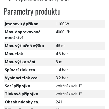
Parametry produktu
Jmenovitý příkon
1100 W
Max. dopravované
4000 l/h
množství
Max. výtlačná výška
46 m
Max. tlak
4.6 bar
Max. výška sání
8 m
Spínací tlak cca
1.4 bar
Vypínací tlak cca
3.2 bar
Sací přípojka
vnitřní závit 1"
Tlaková přípojka
vnitřní závit 1"
Obsah nádoby ca.
24 l