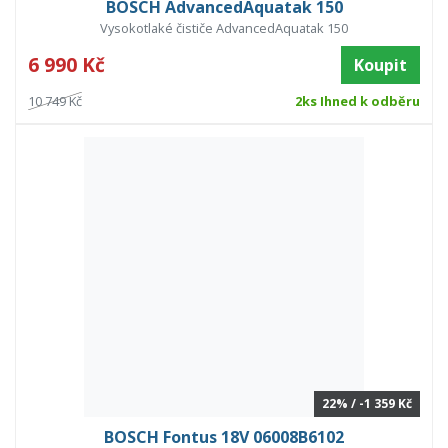
BOSCH AdvancedAquatak 150
Vysokotlaké čističe AdvancedAquatak 150
6 990 Kč
Koupit
10 749 Kč
2ks Ihned k odběru
22% / -1 359 Kč
BOSCH Fontus 18V 06008B6102