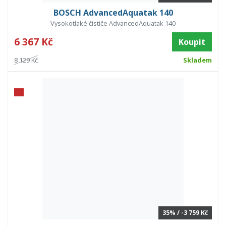
BOSCH AdvancedAquatak 140
Vysokotlaké čističe AdvancedAquatak 140
6 367 Kč
Koupit
8 129 Kč
Skladem
35% / -3 759 Kč