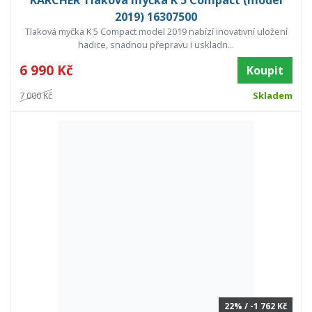
KARCHER Tlaková myčka K 5 Compact (model
2019) 16307500
Tlaková myčka K 5 Compact model 2019 nabízí inovativní uložení
hadice, snadnou přepravu i uskladn...
6 990 Kč
Koupit
7 000 Kč
Skladem
22% / -1 762 Kč