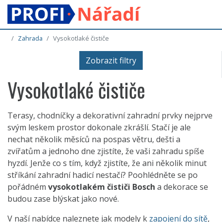
Zahrada
Vysokotlaké čističe
Zobrazit filtry
Vysokotlaké čističe
Terasy, chodníčky a dekorativní zahradní prvky nejprve
svým leskem prostor dokonale zkrášlí. Stačí je ale
nechat několik měsíců na pospas větru, dešti a
zvířatům a jednoho dne zjistíte, že vaši zahradu spíše
hyzdí. Jenže co s tím, když zjistíte, že ani několik minut
stříkání zahradní hadicí nestačí? Poohlédněte se po
pořádném
vysokotlakém čističi Bosch
a dekorace se
budou zase blýskat jako nové.
V naší nabídce naleznete jak modely k
zapojení do sítě
,