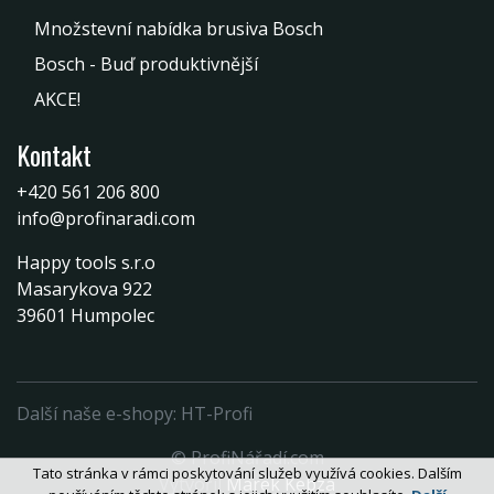
Množstevní nabídka brusiva Bosch
Bosch - Buď produktivnější
AKCE!
Kontakt
+420 561 206 800
info@profinaradi.com
Happy tools s.r.o
Masarykova 922
39601 Humpolec
Další naše e-shopy:
HT-Profi
© ProfiNářadí.com
Tato stránka v rámci poskytování služeb využívá cookies. Dalším
Vytvořil
Marek Kebza