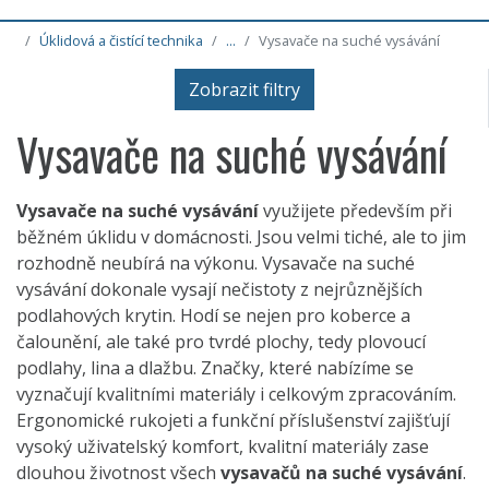
Úklidová a čistící technika
...
Vysavače na suché vysávání
Zobrazit filtry
Vysavače na suché vysávání
Vysavače na suché vysávání
využijete především při
běžném úklidu v domácnosti. Jsou velmi tiché, ale to jim
rozhodně neubírá na výkonu. Vysavače na suché
vysávání dokonale vysají nečistoty z nejrůznějších
podlahových krytin. Hodí se nejen pro koberce a
čalounění, ale také pro tvrdé plochy, tedy plovoucí
podlahy, lina a dlažbu. Značky, které nabízíme se
vyznačují kvalitními materiály i celkovým zpracováním.
Ergonomické rukojeti a funkční příslušenství zajišťují
vysoký uživatelský komfort, kvalitní materiály zase
dlouhou životnost všech
vysavačů na suché vysávání
.