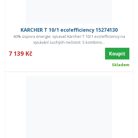
KARCHER T 10/1 eco!efficiency 15274130
40% úspora energie: vysavač Kärcher T 10/1 eco!efficiency na
vysávání suchých nečistot. S kombino...
7 139 Kč
Koupit
Skladem