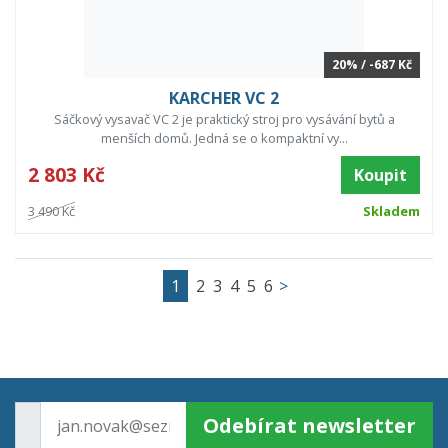
20% / -687 Kč
KARCHER VC 2
Sáčkový vysavač VC 2 je praktický stroj pro vysávání bytů a
menších domů. Jedná se o kompaktní vy...
2 803 Kč
Koupit
3 490 Kč
Skladem
1
2
3
4
5
6
>
Odebírat newsletter