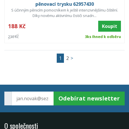
pěnovací trysku 62957430
S účinným pěnicím pomocníkem k ještě intenzivnějšímu čištění.
Díky novému aktivnímu čističi snadn...
188 Kč
Koupit
230 Kč
3ks Ihned k odběru
1
2
>
Odebírat newsletter
O společnosti