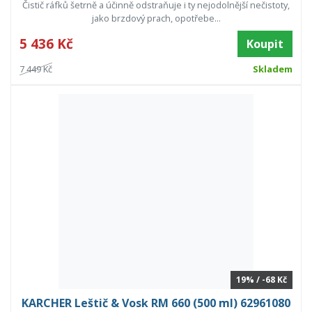
Čistič ráfků šetrně a účinně odstraňuje i ty nejodolnější nečistoty,
jako brzdový prach, opotřebe...
5 436 Kč
Koupit
7 449 Kč
Skladem
19% / -68 Kč
KARCHER Leštič & Vosk RM 660 (500 ml) 62961080