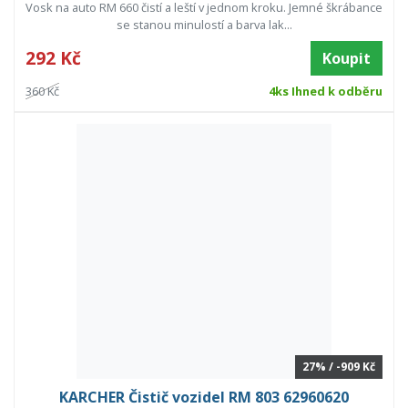
Vosk na auto RM 660 čistí a leští v jednom kroku. Jemné škrábance
se stanou minulostí a barva lak...
292 Kč
Koupit
360 Kč
4ks Ihned k odběru
27% / -909 Kč
KARCHER Čistič vozidel RM 803 62960620