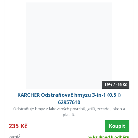
19% / -55 Kč
KARCHER Odstraňovač hmyzu 3-in-1 (0,5 l)
62957610
Odstraňuje hmyz z lakovaných povrchů, grilů, zrcadel, oken a
plastů.
235 Kč
Koupit
290 Kč
5+ ks Ihned k odběru