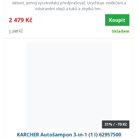
Aktivní, jemný vysokotlaký předprašovač. Urychluje změkčení a
odstranění olejů a tuků a zbytků hm...
2 479 Kč
Koupit
3 388 Kč
Skladem
31% / -70 Kč
KARCHER Autošampon 3-in-1 (1 l) 62957500