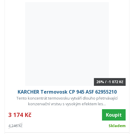
26% / -1 072 Kč
KARCHER Termovosk CP 945 ASF 62955210
Tento koncentrát termovosku vytváří dlouho přetrvávající
konzervační vrstvu s vysokým efektem les...
3 174 Kč
Koupit
4 246 Kč
Skladem