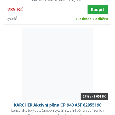
nečistoty jako brzdný prach, otě...
235 Kč
Koupit
290 Kč
1ks Ihned k odběru
27% / -1 051 Kč
KARCHER Aktivní pěna CP 940 ASF 62955190
Lehce alkalický autošampon vytváří stabilní pěnu v zařízeních