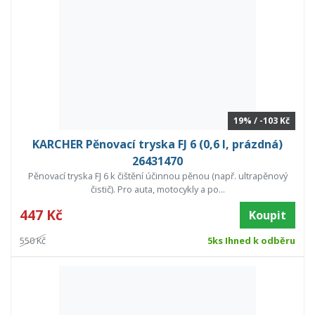
19% / -103 Kč
KARCHER Pěnovací tryska FJ 6 (0,6 l, prázdná)
26431470
Pěnovací tryska FJ 6 k čištění účinnou pěnou (např. ultrapěnový
čistič). Pro auta, motocykly a po...
447 Kč
Koupit
550 Kč
5ks Ihned k odběru