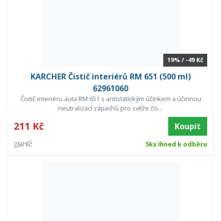
19% / -49 Kč
KARCHER Čistič interiérů RM 651 (500 ml)
62961060
Čistič interiéru auta RM 651 s antistatickým účinkem a účinnou
neutralizací zápachů pro svěže čis...
211 Kč
Koupit
260 Kč
5ks Ihned k odběru