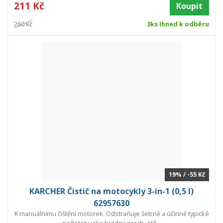
211 Kč
Koupit
260 Kč
3ks Ihned k odběru
19% / -55 Kč
KARCHER Čistič na motocykly 3-in-1 (0,5 l)
62957630
K manuálnímu čištění motorek. Odstraňuje šetrně a účinně typické