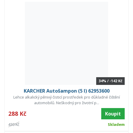
34% / -142 Kč
KARCHER Autošampon (5 l) 62953600
Lehce alkalický pěnivý čisticí prostředek pro důkladné čištění
automobilů. Neškodný pro životní p...
288 Kč
Koupit
430 Kč
Skladem