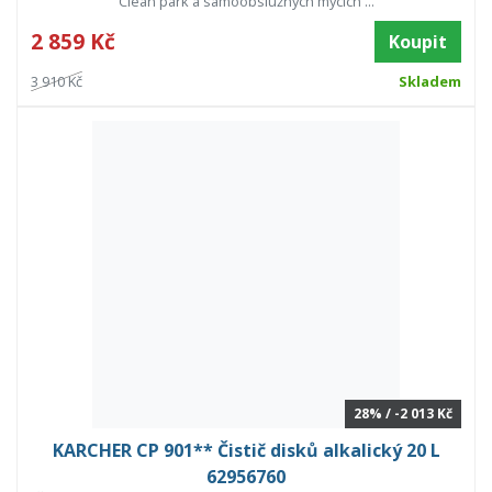
Clean park a samoobslužných mycích ...
2 859 Kč
Koupit
3 910 Kč
Skladem
28% / -2 013 Kč
KARCHER CP 901** Čistič disků alkalický 20 L
62956760