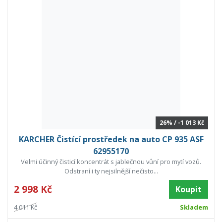
26% / -1 013 Kč
KARCHER Čistící prostředek na auto CP 935 ASF
62955170
Velmi účinný čisticí koncentrát s jablečnou vůní pro mytí vozů.
Odstraní i ty nejsilnější nečisto...
2 998 Kč
Koupit
4 011 Kč
Skladem