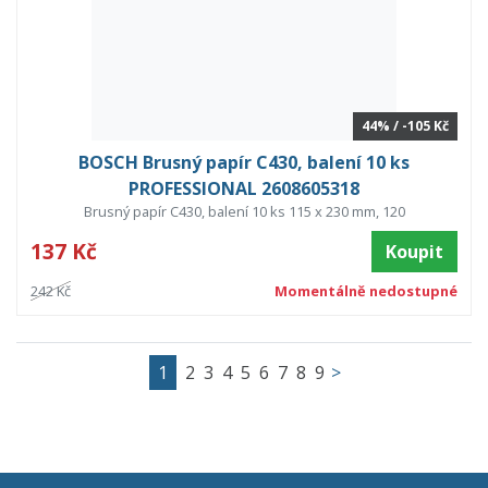
44% / -105 Kč
BOSCH Brusný papír C430, balení 10 ks
PROFESSIONAL 2608605318
Brusný papír C430, balení 10 ks 115 x 230 mm, 120
137 Kč
Koupit
242 Kč
Momentálně nedostupné
1
2
3
4
5
6
7
8
9
>