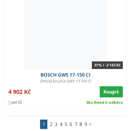
31% / -2 163 Kč
BOSCH GWS 17-150 CI
Úhlová bruska GWS 17-150 CI
4 902 Kč
Koupit
7 065 Kč
3ks Ihned k odběru
1
2
3
4
5
6
7
8
9
>