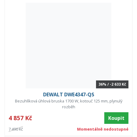
36% / -2 633 Kč
DEWALT DWE4347-QS
Bezuhlíková úhlová bruska 1700 W, kotouč 125 mm, plynulý
rozběh
4 857 Kč
Koupit
7 490 Kč
Momentálně nedostupné