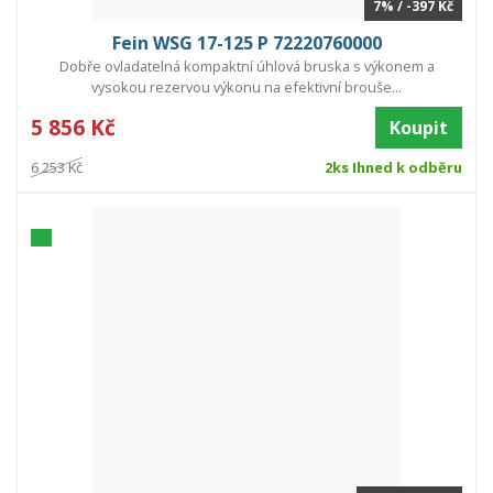
7% / -397 Kč
Fein WSG 17-125 P 72220760000
Dobře ovladatelná kompaktní úhlová bruska s výkonem a
vysokou rezervou výkonu na efektivní brouše...
5 856 Kč
Koupit
6 253 Kč
2ks Ihned k odběru