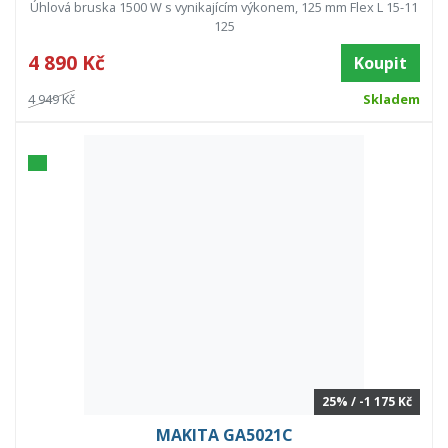
Úhlová bruska 1500 W s vynikajícím výkonem, 125 mm Flex L 15-11
125
4 890 Kč
Koupit
4 949 Kč
Skladem
25% / -1 175 Kč
MAKITA GA5021C