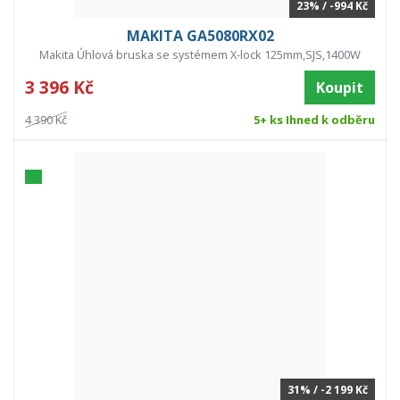
23% / -994 Kč
MAKITA GA5080RX02
Makita Úhlová bruska se systémem X-lock 125mm,SJS,1400W
3 396 Kč
Koupit
4 390 Kč
5+ ks Ihned k odběru
31% / -2 199 Kč