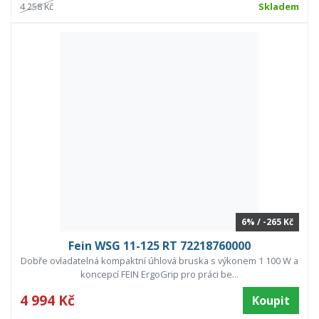
4 258 Kč
Skladem
6% / -265 Kč
Fein WSG 11-125 RT 72218760000
Dobře ovladatelná kompaktní úhlová bruska s výkonem 1 100 W a
koncepcí FEIN ErgoGrip pro práci be...
4 994 Kč
Koupit