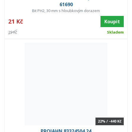
61690
Bit PH2, 30 mm s hloubkovým dorazem
21 Kč
Koupit
29 Kč
Skladem
22% / -440 Kč
PROJAHN 83324504.24