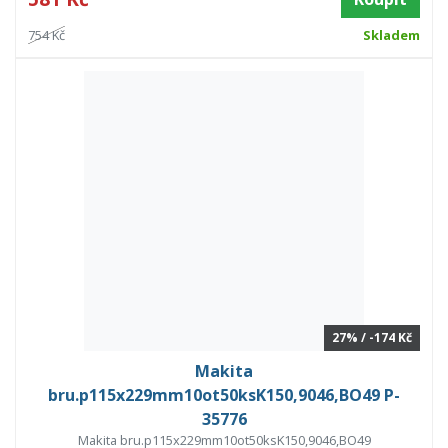
754 Kč
Skladem
27% / -174 Kč
Makita
bru.p115x229mm10ot50ksK150,9046,BO49 P-
35776
Makita bru.p115x229mm10ot50ksK150,9046,BO49