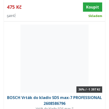
475 Kč
Koupit
649 Kč
Skladem
36% / -1 397 Kč
BOSCH Vrták do kladiv SDS max-7 PROFESSIONAL
2608586796
Vrták do kladiv SDS max-7