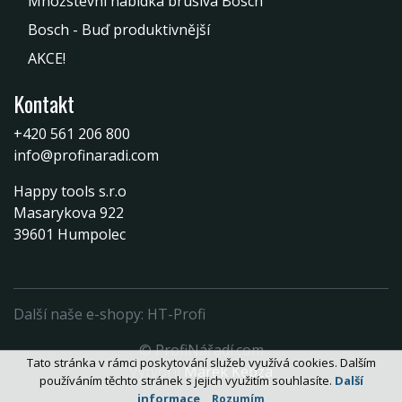
Množstevní nabídka brusiva Bosch
Bosch - Buď produktivnější
AKCE!
Kontakt
+420 561 206 800
info@profinaradi.com
Happy tools s.r.o
Masarykova 922
39601 Humpolec
Další naše e-shopy:
HT-Profi
© ProfiNářadí.com
Tato stránka v rámci poskytování služeb využívá cookies. Dalším
Vytvořil
Marek Kebza
používáním těchto stránek s jejich využitím souhlasíte.
Další
informace
Rozumím