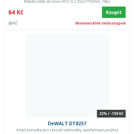
Makita vrták do kovu HSS-G 2,25x27/53mm, 10ks
64 Kč
Koupit
88 Kč
Momentálně nedostupné
22% / -159 Kč
DeWALT DT8257
Vrtací korunka pro rázové utahováky, vystřelovací pružina