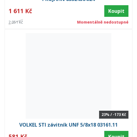
1 611 Kč
Koupit
2 051 Kč
Momentálně nedostupné
23% / -173 Kč
VOLKEL STI závitník UNF 5/8x18 03161.11
581 Kč
Koupit