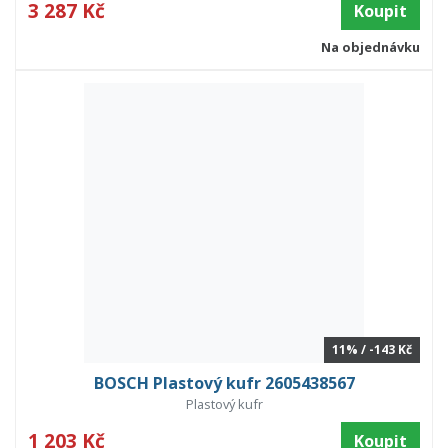
3 287 Kč
Koupit
Na objednávku
11% / -143 Kč
BOSCH Plastový kufr 2605438567
Plastový kufr
1 203 Kč
Koupit