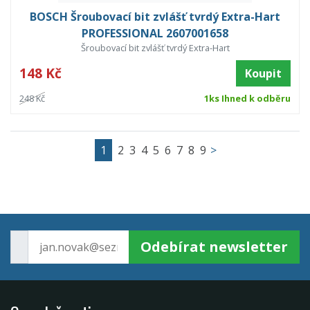
BOSCH Šroubovací bit zvlášť tvrdý Extra-Hart
PROFESSIONAL 2607001658
Šroubovací bit zvlášť tvrdý Extra-Hart
148 Kč
Koupit
248 Kč
1ks Ihned k odběru
1
2
3
4
5
6
7
8
9
>
Odebírat newsletter