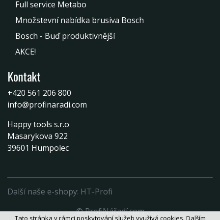
Full service Metabo
Množstevní nabídka brusiva Bosch
Bosch - Buď produktivnější
AKCE!
Kontakt
+420 561 206 800
info@profinaradi.com
Happy tools s.r.o
Masarykova 922
39601 Humpolec
Další naše e-shopy:
HT-Profi
© ProfiNářadí.com
Tato stránka v rámci poskytování služeb využívá cookies. Dalším