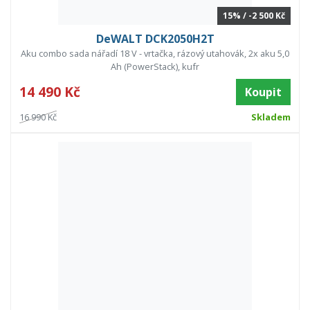
15% / -2 500 Kč
DeWALT DCK2050H2T
Aku combo sada nářadí 18 V - vrtačka, rázový utahovák, 2x aku 5,0
Ah (PowerStack), kufr
14 490 Kč
Koupit
16 990 Kč
Skladem