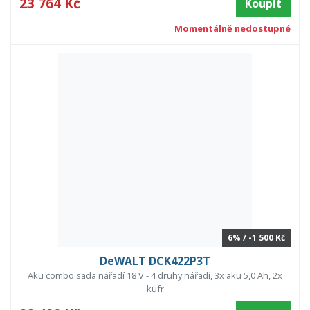
23 764 Kč
Koupit
Momentálně nedostupné
6% / -1 500 Kč
DeWALT DCK422P3T
Aku combo sada nářadí 18 V - 4 druhy nářadí, 3x aku 5,0 Ah, 2x
kufr