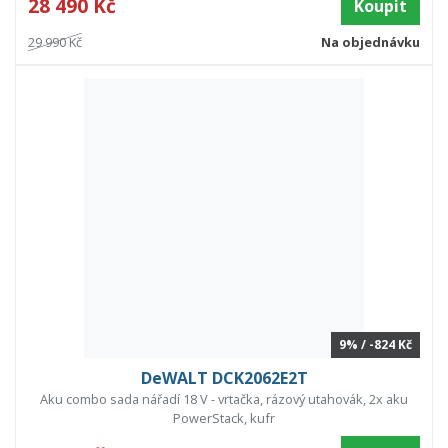
28 490 Kč
Koupit
29 990 Kč
Na objednávku
9% / -824 Kč
DeWALT DCK2062E2T
Aku combo sada nářadí 18 V - vrtačka, rázový utahovák, 2x aku
PowerStack, kufr