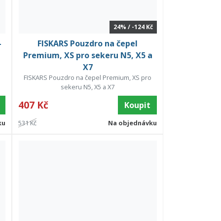
24% / -124 Kč
-
FISKARS Pouzdro na čepel
Premium, XS pro sekeru N5, X5 a
X7
FISKARS Pouzdro na čepel Premium, XS pro
sekeru N5, X5 a X7
407 Kč
Koupit
ku
531 Kč
Na objednávku