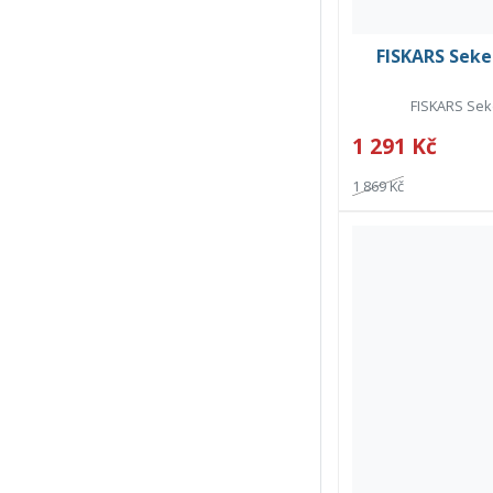
FISKARS Seker
FISKARS Seke
1 291 Kč
1 869 Kč