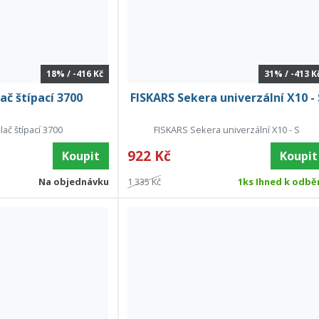
18% / -416 Kč
31% / -413 K
ač štípací 3700
FISKARS Sekera univerzální X10 - 
lač štípací 3700
FISKARS Sekera univerzální X10 - S
922 Kč
Koupit
Koupit
Na objednávku
1 335 Kč
1ks Ihned k odbě