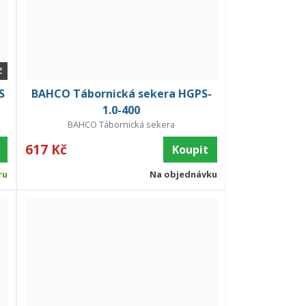
č
S
BAHCO Tábornická sekera HGPS-
1.0-400
BAHCO Tábornická sekera
617 Kč
Koupit
ru
Na objednávku