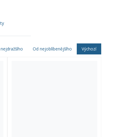
ty
nejdražšího
Od nejoblíbenějšího
Výchozí