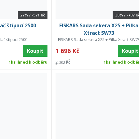
27% / -571 Kč
30% / -707 K
ač štípací 2500
FISKARS Sada sekera X25 + Pilka
Xtract SW73
lač štípací 2500
FISKARS Sada sekera X25 + Pilka Xtract SW7
1 696 Kč
Koupit
Koupit
1ks Ihned k odběru
2 403 Kč
1ks Ihned k odbě