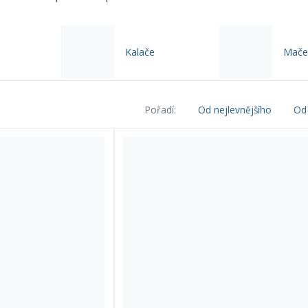
Kalače
Mače
Pořadí:
Od nejlevnějšího
Od 