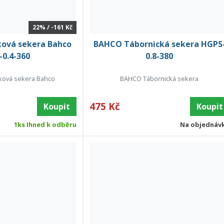
22% / -161 Kč
ová sekera Bahco
BAHCO Tábornická sekera HGPS
0.4-360
0.8-380
ová sekera Bahco
BAHCO Tábornická sekera
475 Kč
Koupit
Koupit
1ks Ihned k odběru
Na objednáv