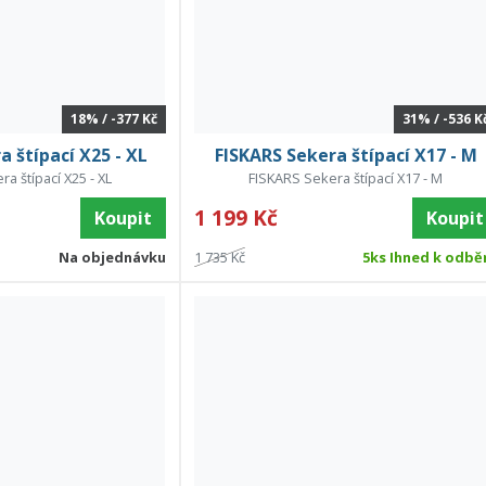
18% / -377 Kč
31% / -536 K
a štípací X25 - XL
FISKARS Sekera štípací X17 - M
a štípací X25 - XL
FISKARS Sekera štípací X17 - M
1 199 Kč
Koupit
Koupit
Na objednávku
1 735 Kč
5ks Ihned k odbě