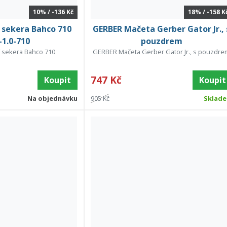
10% / -136 Kč
18% / -158 K
 sekera Bahco 710
GERBER Mačeta Gerber Gator Jr., 
1.0-710
pouzdrem
 sekera Bahco 710
GERBER Mačeta Gerber Gator Jr., s pouzdr
747 Kč
Koupit
Koupit
Na objednávku
905 Kč
Sklad