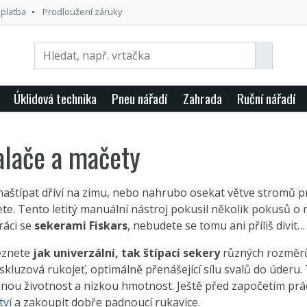
 platba
Prodloužení záruky
Úklidová technika
Pneu nářadí
Zahrada
Ruční nářadí
alače a mačety
naštípat dříví na zimu, nebo nahrubo osekat větve stromů pr
te. Tento letitý manuální nástroj pokusil několik pokusů 
ráci se
sekerami Fiskars
, nebudete se tomu ani příliš divit…
leznete
jak univerzální, tak štípací sekery
různých rozměrů 
kluzová rukojeť, optimálně přenášející sílu svalů do úderu.
nou životnost a nízkou hmotnost. Ještě před započetím pr
tví
a zakoupit dobře padnoucí rukavice.