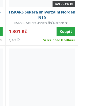
26% / -434 Kč
-
FISKARS Sekera univerzální Norden
N10
FISKARS Sekera univerzální Norden N10
1 301 Kč
Koupit
ku
1 735 Kč
5+ ks Ihned k odběru