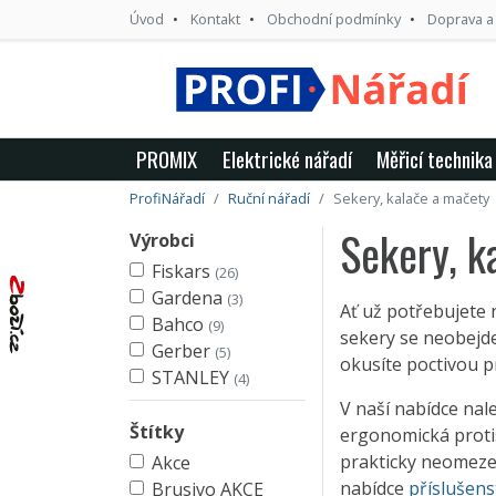
Úvod
Kontakt
Obchodní podmínky
Doprava a
PROMIX
Elektrické nářadí
Měřicí technika
ProfiNářadí
Ruční nářadí
Sekery, kalače a mačety
Sekery, k
Výrobci
Fiskars
(26)
Gardena
(3)
Ať už potřebujete 
Bahco
(9)
sekery se neobejde
Gerber
(5)
okusíte poctivou p
STANLEY
(4)
V naší nabídce na
Štítky
ergonomická protis
prakticky neomeze
Akce
nabídce
příslušens
Brusivo AKCE