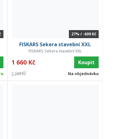
č
27% / -609 Kč
FISKARS Sekera stavební XXL
FISKARS Sekera stavební XXL
1 660 Kč
Koupit
ru
2 269 Kč
Na objednávku