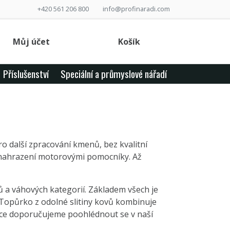
+420 561 206 800
info@profinaradi.com
Můj účet
Košík
Příslušenství
Speciální a průmyslové nářadí
o další zpracování kmenů, bez kvalitní
o nahrazení motorovými pomocníky. Až
a váhových kategorií. Základem všech je
 Topůrko z odolné slitiny kovů kombinuje
áce doporučujeme poohlédnout se v naší