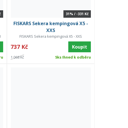
č
31% / -331 Kč
FISKARS Sekera kempingová X5 -
XXS
3
FISKARS Sekera kempingová X5 - XXS
737 Kč
Koupit
ru
1 068 Kč
5ks Ihned k odběru