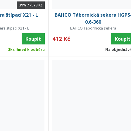
31% / -578 Kč
a štípací X21 - L
BAHCO Tábornická sekera HGPS
0.6-360
ra štípací X21 - L
BAHCO Tábornická sekera
412 Kč
Koupit
Koupit
3ks Ihned k odběru
Na objednáv