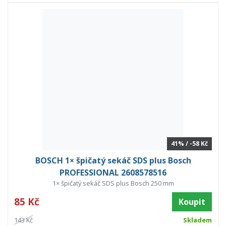
41% / -58 Kč
BOSCH 1× špičatý sekáč SDS plus Bosch
PROFESSIONAL 2608578516
1× špičatý sekáč SDS plus Bosch 250 mm
85 Kč
Koupit
143 Kč
Skladem