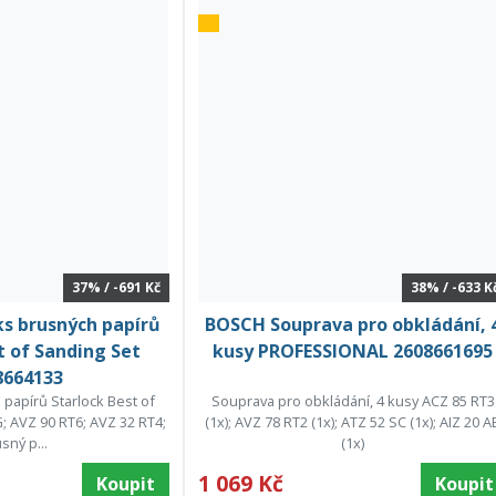
37% / -691 Kč
38% / -633 K
s brusných papírů
BOSCH Souprava pro obkládání, 
t of Sanding Set
kusy PROFESSIONAL 2608661695
8664133
 papírů Starlock Best of
Souprava pro obkládání, 4 kusy ACZ 85 RT3
; AVZ 90 RT6; AVZ 32 RT4;
(1x); AVZ 78 RT2 (1x); ATZ 52 SC (1x); AIZ 20 A
sný p...
(1x)
1 069 Kč
Koupit
Koupit