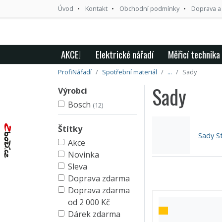
Úvod
Kontakt
Obchodní podmínky
Doprava a
AKCE!
Elektrické nářadí
Měřicí technika
ProfiNářadí
Spotřební materiál
...
Sady
Sady
Výrobci
Bosch
(12)
Štítky
Sady St
Akce
Novinka
Sleva
Doprava zdarma
Doprava zdarma
od 2 000 Kč
Dárek zdarma