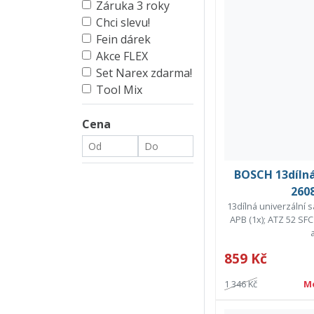
Záruka 3 roky
Chci slevu!
Fein dárek
Akce FLEX
Set Narex zdarma!
Tool Mix
Cena
BOSCH 13dílná
260
13dílná univerzální s
APB (1x); ATZ 52 SF
a
859 Kč
1 346 Kč
M