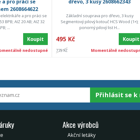
 a pro práci se
dřevo, 3 kusy 2608662343
nem 2608664622
elektrikáře a pro práci se
Základní souprava pro dřevo, 3 kusy
3 BPB; AIZ 20 AB; AIZ 32
Segmentový pilový kotouč HCS Wood (1×);
PB; ...
ponorný pilový list H...
495 Kč
Koupit
Koupit
omentálně nedostupné
775 Kč
Momentálně nedostup
Přihlásit se 
záruky
Akce výrobců
ce
Akční letáky