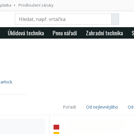
 platba
Prodloužení záruky
Úklidová technika
Pneu nářadí
Zahradní technika
S
arlock
Pořadí:
Od nejlevnějšího
Od 