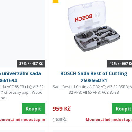
37% / -487 Kč
42% / -667 K
 univerzální sada
BOSCH Sada Best of Cutting
8661694
2608664131
ada ACZ 85 EB (1x); AIZ 32
Sada Best of Cutting AIZ 32 AT; AIZ 32 BSPB; A
C (1x); brusný papír Wood
32 APB; AII 65 APB; ACZ 85 EB
nd ...
959 Kč
Koupit
Koupit
omentálně nedostupné
1 626 Kč
Momentálně nedostup