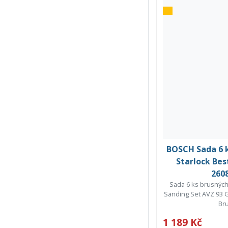
BOSCH Sada 6 k
Starlock Bes
260
Sada 6 ks brusných
Sanding Set AVZ 93 G
Bru
1 189 Kč