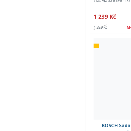
(1x); AIZ 32 BSPB (1x)
1 239 Kč
1 829 Kč
M
BOSCH Sada 