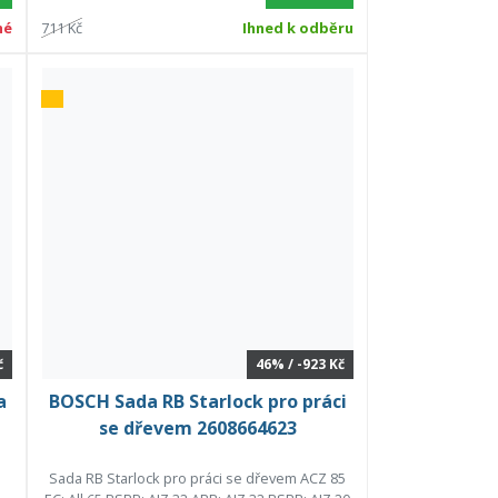
né
711 Kč
Ihned k odběru
č
46% / -923 Kč
a
BOSCH Sada RB Starlock pro práci
se dřevem 2608664623
Sada RB Starlock pro práci se dřevem ACZ 85