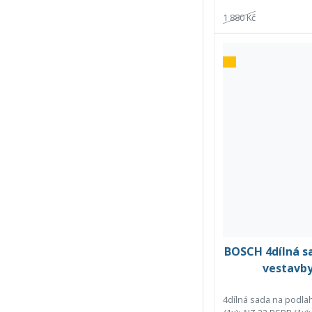
1 880 Kč
BOSCH 4dílná s
vestavby
4dílná sada na podla