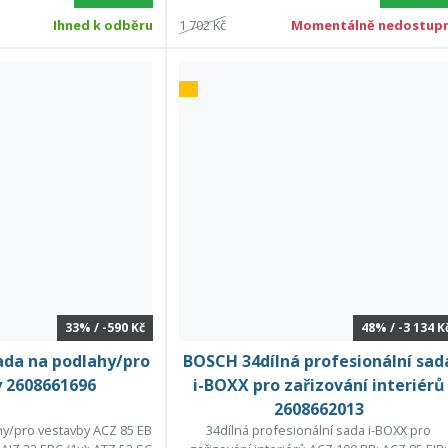
Ihned k odběru
1 702 Kč
Momentálně nedostup
33% / -590 Kč
48% / -3 134 K
ada na podlahy/pro
BOSCH 34dílná profesionální sad
 2608661696
i-BOXX pro zařizování interiérů
2608662013
hy/pro vestavby ACZ 85 EB
34dílná profesionální sada i-BOXX pro