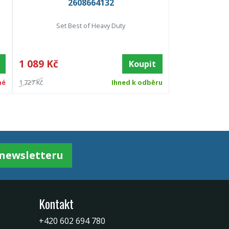
2608664132
Set Best of Heavy Duty
1 089 Kč
Koupit
né
1 727 Kč
Ihned k odběru
k newsletteru
Kontakt
+420 602 694 780