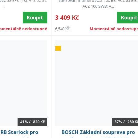
; AIZ 32 EPC (1x); ATZ 52 SC
zařizování interiérů ACZ 100 BB; ACZ 85 EIB;
...
ACZ 100 SWB; A...
3 409 Kč
Koupit
Koupit
omentálně nedostupné
6 543 Kč
Momentálně nedostup
41% / -820 Kč
37% / -280 K
RB Starlock pro
BOSCH Základní souprava pro