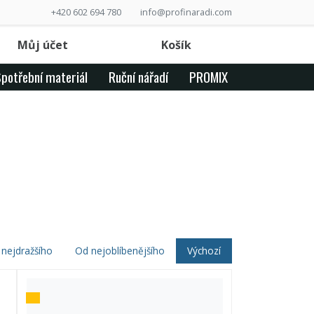
+420 602 694 780
info@profinaradi.com
Můj účet
Košík
potřební materiál
Ruční nářadí
PROMIX
nejdražšího
Od nejoblíbenějšího
Výchozí