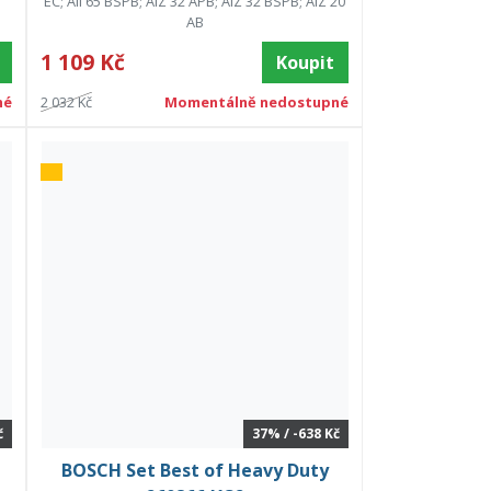
EC; All 65 BSPB; AIZ 32 APB; AIZ 32 BSPB; AIZ 20
AB
1 109 Kč
Koupit
né
2 032 Kč
Momentálně nedostupné
č
37% / -638 Kč
BOSCH Set Best of Heavy Duty