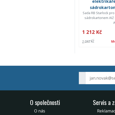
elektrikáře
sádrokarto
Sada RB Starlock pro 
sádrokartonem AIZ 5
A
1 212 Kč
2 032 Kč
M
O společnosti
Servis a 
O nás
Reklama