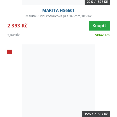
20% / -597 Kč
MAKITA HS6601
Makita Ruční kotoučová pila 165mm,1050W
2 393 Kč
Koupit
2 990 Kč
Skladem
35% / -1 537 Kč