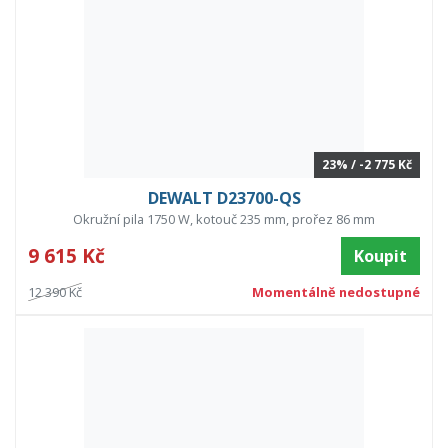
23% / -2 775 Kč
DEWALT D23700-QS
Okružní pila 1750 W, kotouč 235 mm, prořez 86 mm
9 615 Kč
Koupit
12 390 Kč
Momentálně nedostupné