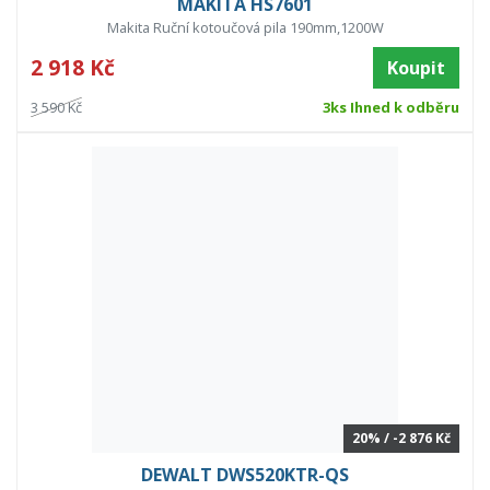
MAKITA HS7601
Makita Ruční kotoučová pila 190mm,1200W
2 918 Kč
Koupit
3 590 Kč
3ks Ihned k odběru
20% / -2 876 Kč
DEWALT DWS520KTR-QS