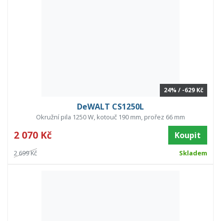
24% / -629 Kč
DeWALT CS1250L
Okružní pila 1250 W, kotouč 190 mm, prořez 66 mm
2 070 Kč
Koupit
2 699 Kč
Skladem