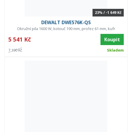
23% / -1 649 Kč
DEWALT DWE576K-QS
Okružní pila 1600 W, kotouč 190 mm, prořez 61 mm, kufr
5 541 Kč
Koupit
7 190 Kč
Skladem