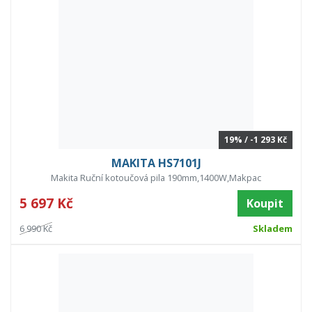
19% / -1 293 Kč
MAKITA HS7101J
Makita Ruční kotoučová pila 190mm,1400W,Makpac
5 697 Kč
Koupit
6 990 Kč
Skladem