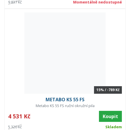
9 837 Kč
Momentálně nedostupné
15% / -789 Kč
METABO KS 55 FS
Metabo KS 55 FS ruční okružní pila
4 531 Kč
Koupit
5 320 Kč
Skladem