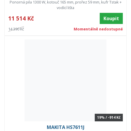
Ponorná pila 1300 W, kotouč 165 mm, prořez 59 mm, kufr Tstak +
vodící lišta
11 514 Kč
Koupit
14 390 Kč
Momentálně nedostupné
19% / -914 Kč
MAKITA HS7611J