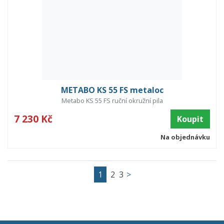
METABO KS 55 FS metaloc
Metabo KS 55 FS ruční okružní pila
7 230 Kč
Koupit
Na objednávku
1
2
3
>