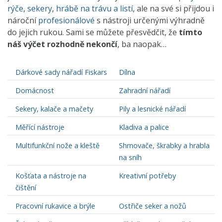
rýče
,
sekery
,
hrábě na trávu a listí
, ale na své si přijdou i
nároční
profesionálové
s nástroji určenými výhradně
do jejich rukou. Sami se můžete přesvědčit, že
tímto
náš výčet rozhodně nekončí
, ba naopak…
Dárkové sady nářadí Fiskars
Dílna
Domácnost
Zahradní nářadí
Sekery, kalače a mačety
Pily a lesnické nářadí
Měřící nástroje
Kladiva a palice
Multifunkční nože a kleště
Shrnovače, škrabky a hrabla
na sníh
Košťata a nástroje na
Kreativní potřeby
čištění
Pracovní rukavice a brýle
Ostřiče seker a nožů