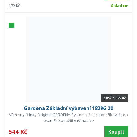
172 Kč
Skladem
10% / -55 Kč
Gardena Základní vybavení 18296-20
Všechny fitinky Original GARDENA System a čisticí postřikovač pro
okamžité použití vaší hadice
544 Kč
Koupit