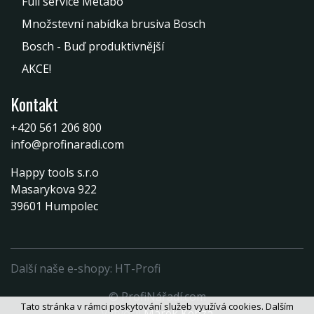
Full service Metabo
Množstevní nabídka brusiva Bosch
Bosch - Buď produktivnější
AKCE!
Kontakt
+420 561 206 800
info@profinaradi.com
Happy tools s.r.o
Masarykova 922
39601 Humpolec
Další naše e-shopy:
HT-Profi
© ProfiNářadí.com
Tato stránka v rámci poskytování služeb využívá cookies. Dalším
Vytvořil
Marek Kebza