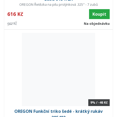
OREGON Řetězka na pilu prstýnková .325" - 7 zubů
616 Kč
Koupit
662 Kč
Na objednávku
9% / -46 Kč
OREGON Funkční triko šedé - krátký rukáv