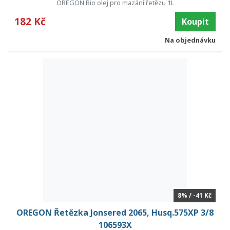
OREGON Bio olej pro mazání řetězu 1L
182 Kč
Koupit
Na objednávku
8% / -41 Kč
OREGON Řetězka Jonsered 2065, Husq.575XP 3/8
106593X