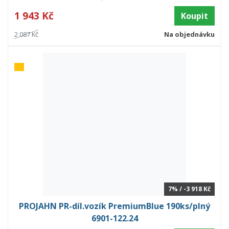
1 943 Kč
Koupit
2 087 Kč
Na objednávku
7% / -3 918 Kč
PROJAHN PR-díl.vozík PremiumBlue 190ks/plný
6901-122.24