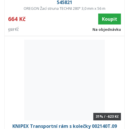
545821
OREGON Žací struna TECHNI 280° 3,0 mm x 56 m
664 Kč
Koupit
693 Kč
Na objednávku
31% / -623 Kč
KNIPEX Transportní rám s kolečky 002140T.09