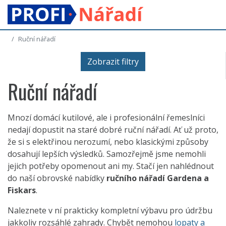
Ruční nářadí
Zobrazit filtry
Ruční nářadí
Mnozí domácí kutilové, ale i profesionální řemeslníci
nedají dopustit na staré dobré ruční nářadí. Ať už proto,
že si s elektřinou nerozumí, nebo klasickými způsoby
dosahují lepších výsledků. Samozřejmě jsme nemohli
jejich potřeby opomenout ani my. Stačí jen nahlédnout
do naší obrovské nabídky
ručního nářadí Gardena a
Fiskars
.
Naleznete v ní prakticky kompletní výbavu pro údržbu
jakkoliv rozsáhlé zahrady. Chybět nemohou
lopaty a