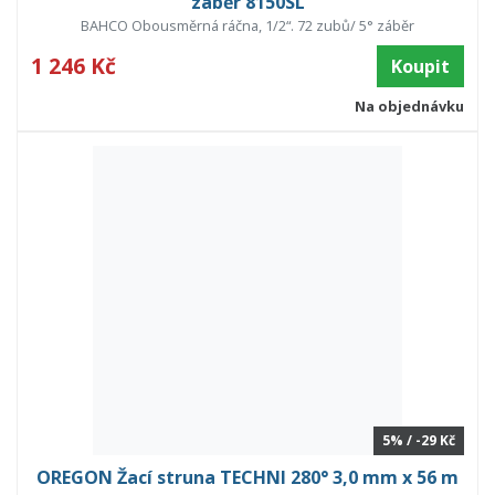
záběr 8150SL
BAHCO Obousměrná ráčna, 1/2“. 72 zubů/ 5° záběr
1 246 Kč
Koupit
Na objednávku
5% / -29 Kč
OREGON Žací struna TECHNI 280° 3,0 mm x 56 m