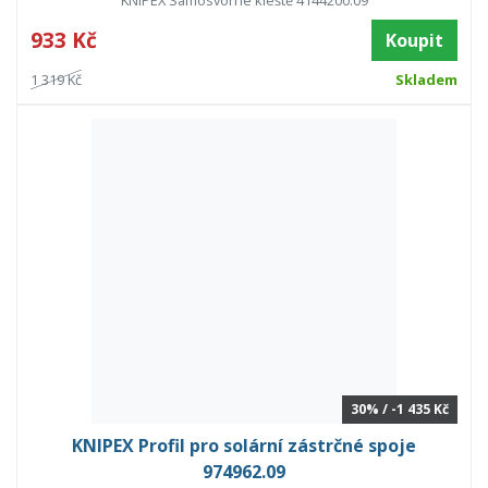
KNIPEX Samosvorné kleště 4144200.09
933 Kč
Koupit
1 319 Kč
Skladem
30% / -1 435 Kč
KNIPEX Profil pro solární zástrčné spoje
974962.09