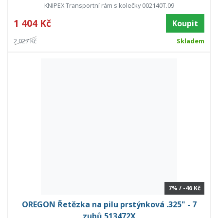
KNIPEX Transportní rám s kolečky 002140T.09
1 404 Kč
Koupit
2 027 Kč
Skladem
7% / -46 Kč
OREGON Řetězka na pilu prstýnková .325" - 7
zubů 513472X