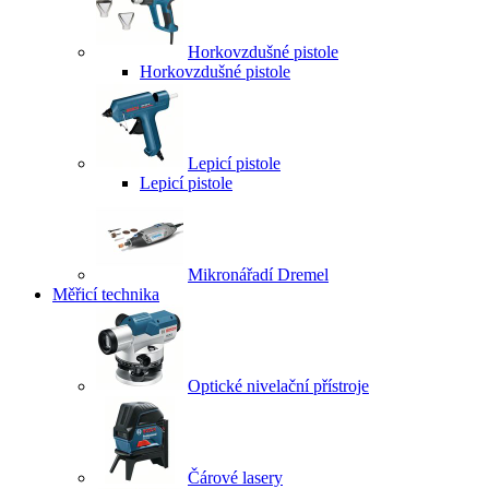
Horkovzdušné pistole
Horkovzdušné pistole
Lepicí pistole
Lepicí pistole
Mikronářadí Dremel
Měřicí technika
Optické nivelační přístroje
Čárové lasery