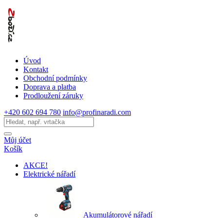
Úvod
Kontakt
Obchodní podmínky
Doprava a platba
Prodloužení záruky
+420 602 694 780
info@profinaradi.com
Můj účet
Košík
AKCE!
Elektrické nářadí
Akumulátorové nářadí