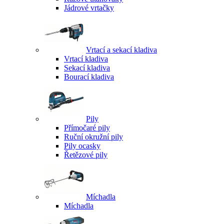
Jádrové vrtačky
Vrtací a sekací kladiva
Vrtací kladiva
Sekací kladiva
Bourací kladiva
Pily
Přímočaré pily
Ruční okružní pily
Pily ocasky
Řetězové pily
Míchadla
Míchadla