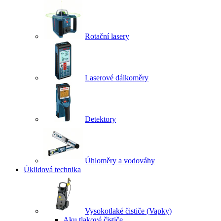
Rotační lasery
Laserové dálkoměry
Detektory
Úhloměry a vodováhy
Úklidová technika
Vysokotlaké čističe (Vapky)
Aku tlakové čističe