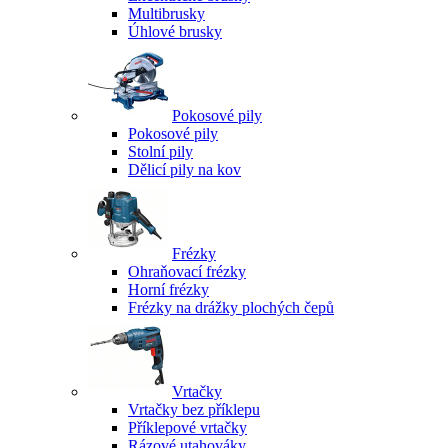
Multibrusky
Úhlové brusky
Pokosové pily
Pokosové pily
Stolní pily
Dělicí pily na kov
Frézky
Ohraňovací frézky
Horní frézky
Frézky na drážky plochých čepů
Vrtačky
Vrtačky bez příklepu
Příklepové vrtačky
Rázové utahováky