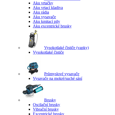
Aku vrtačky
Aku vrtací kladiva
Aku rádia
Aku vysavače
Aku kmitací pily
Aku excentrické brusky
Vysokotlaké čističe (vapky)
Vysokotlaké čističe
Průmyslové vysavače
Vysavače na mokré/suché sání
Brusky
Oscilační brusky
Vibrační brusky
Excentrické brusky