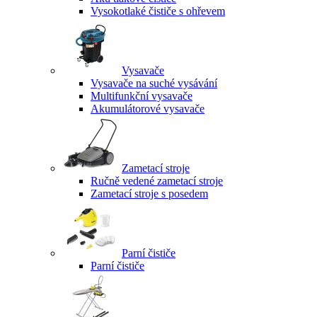
Vysokotlaké čističe s ohřevem
Vysavače
Vysavače na suché vysávání
Multifunkční vysavače
Akumulátorové vysavače
Zametací stroje
Ručně vedené zametací stroje
Zametací stroje s posedem
Parní čističe
Parní čističe