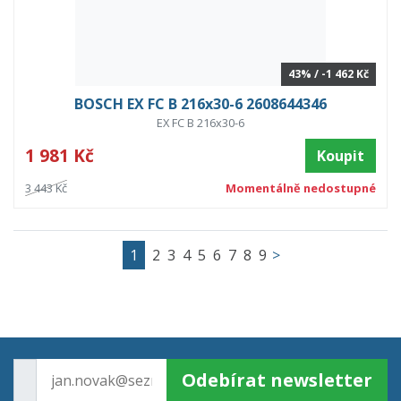
43% / -1 462 Kč
BOSCH EX FC B 216x30-6 2608644346
EX FC B 216x30-6
1 981 Kč
Koupit
3 443 Kč
Momentálně nedostupné
1
2
3
4
5
6
7
8
9
>
Odebírat newsletter