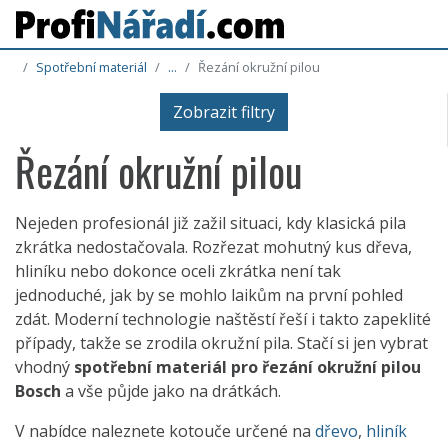
Spotřební materiál
...
Řezání okružní pilou
Zobrazit filtry
Řezání okružní pilou
Nejeden profesionál již zažil situaci, kdy klasická pila
zkrátka nedostačovala. Rozřezat mohutný kus dřeva,
hliníku nebo dokonce oceli zkrátka není tak
jednoduché, jak by se mohlo laikům na první pohled
zdát. Moderní technologie naštěstí řeší i takto zapeklité
případy, takže se zrodila okružní pila. Stačí si jen vybrat
vhodný
spotřební materiál pro řezání okružní pilou
Bosch
a vše půjde jako na drátkách.
V nabídce naleznete kotouče určené na
dřevo
,
hliník