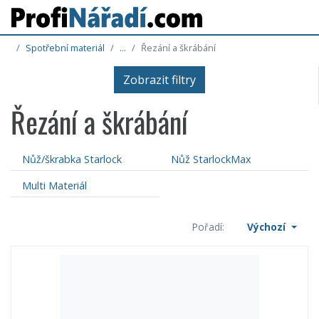
Spotřební materiál
...
Řezání a škrábání
Zobrazit filtry
Řezání a škrábání
Nůž/škrabka Starlock
Nůž StarlockMax
Multi Materiál
Pořadí:
Výchozí