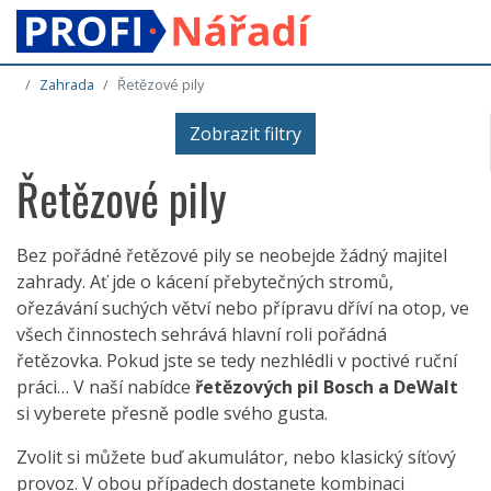
Zahrada
Řetězové pily
Zobrazit filtry
Řetězové pily
Bez pořádné řetězové pily se neobejde žádný majitel
zahrady. Ať jde o kácení přebytečných stromů,
ořezávání suchých větví nebo přípravu dříví na otop, ve
všech činnostech sehrává hlavní roli pořádná
řetězovka. Pokud jste se tedy nezhlédli v poctivé ruční
práci… V naší nabídce
řetězových pil Bosch a DeWalt
si vyberete přesně podle svého gusta.
Zvolit si můžete buď akumulátor, nebo klasický síťový
provoz. V obou případech dostanete kombinaci