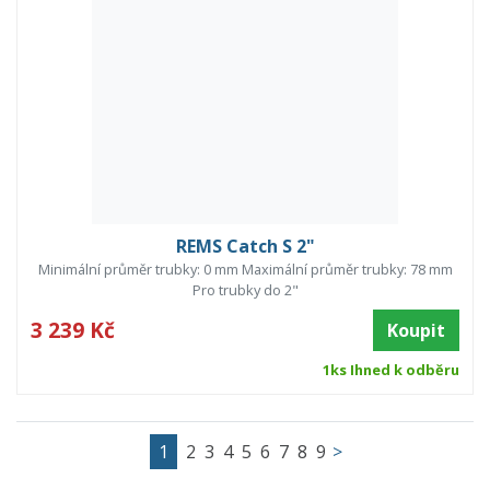
REMS Catch S 2"
Minimální průměr trubky: 0 mm Maximální průměr trubky: 78 mm
Pro trubky do 2"
3 239 Kč
Koupit
1ks Ihned k odběru
1
2
3
4
5
6
7
8
9
>