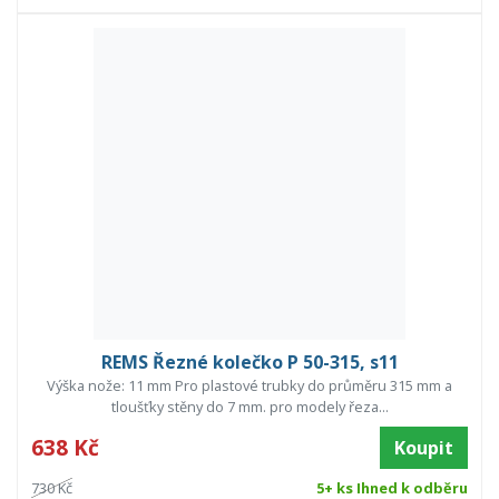
REMS Řezné kolečko P 50-315, s11
Výška nože: 11 mm Pro plastové trubky do průměru 315 mm a
tloušťky stěny do 7 mm. pro modely řeza...
638 Kč
Koupit
730 Kč
5+ ks Ihned k odběru