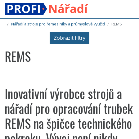
Nářadí a stroje pro řemeslníky a průmyslové využití
REMS
Zobrazit filtry
REMS
Inovativní výrobce
strojů a
nářadí
pro opracování
trubek
REMS
na špičce technického
pokroku. Vývoj není nikdy