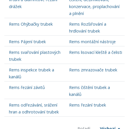
drážek
konzervace, proplachování
a plnění
Rems Ohýbačky trubek
Rems Rozšiřování a
hrdlování trubek
Rems Pájení trubek
Rems montážní nástroje
Rems svařování plastových
Rems lisovací kleště a čelisti
trubek
Rems inspekce trubek a
Rems zmrazovače trubek
kanálů
Rems řezání závitů
Rems čištění trubek a
kanálů
Rems odřezávání, srážení
Rems řezání trubek
hran a odhrotování trubek
Pořadí:
Výchozí