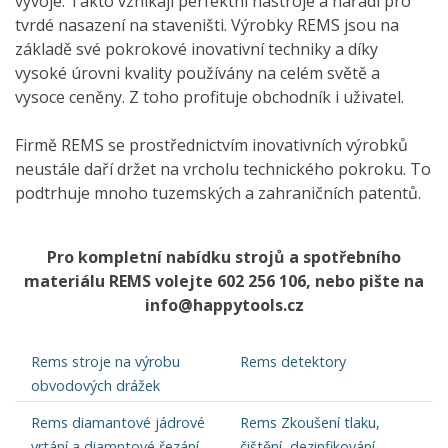
vývoje. Takto vznikají perfektní nástroje a nářadí pro
tvrdé nasazení na staveništi. Výrobky REMS jsou na
základě své pokrokové inovativní techniky a díky
vysoké úrovni kvality používány na celém světě a
vysoce ceněny. Z toho profituje obchodník i uživatel.
Firmě REMS se prostřednictvím inovativních výrobků
neustále daří držet na vrcholu technického pokroku. To
podtrhuje mnoho tuzemských a zahraničních patentů.
Pro kompletní nabídku strojů a spotřebního
materiálu REMS volejte 602 256 106, nebo pište na
info@happytools.cz
Rems stroje na výrobu
Rems detektory
obvodových drážek
Rems diamantové jádrové
Rems Zkoušení tlaku,
vrtání a diamntové řezání
čištění, dezinfikování,