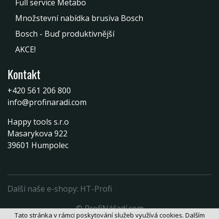
Full service Metabo
Množstevní nabídka brusiva Bosch
Bosch - Buď produktivnější
AKCE!
Kontakt
+420 561 206 800
info@profinaradi.com
Happy tools s.r.o
Masarykova 922
39601 Humpolec
Další naše e-shopy:
HT-Profi
© ProfiNářadí.com
Tato stránka v rámci poskytování služeb využívá cookies. Dalším