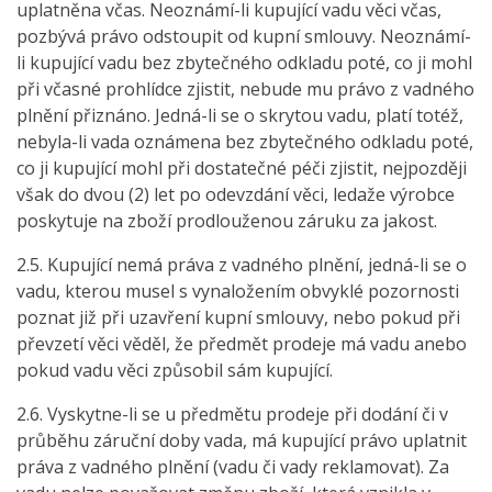
uplatněna včas. Neoznámí-li kupující vadu věci včas,
pozbývá právo odstoupit od kupní smlouvy. Neoznámí-
li kupující vadu bez zbytečného odkladu poté, co ji mohl
při včasné prohlídce zjistit, nebude mu právo z vadného
plnění přiznáno. Jedná-li se o skrytou vadu, platí totéž,
nebyla-li vada oznámena bez zbytečného odkladu poté,
co ji kupující mohl při dostatečné péči zjistit, nejpozději
však do dvou (2) let po odevzdání věci, ledaže výrobce
poskytuje na zboží prodlouženou záruku za jakost.
2.5. Kupující nemá práva z vadného plnění, jedná-li se o
vadu, kterou musel s vynaložením obvyklé pozornosti
poznat již při uzavření kupní smlouvy, nebo pokud při
převzetí věci věděl, že předmět prodeje má vadu anebo
pokud vadu věci způsobil sám kupující.
2.6. Vyskytne-li se u předmětu prodeje při dodání či v
průběhu záruční doby vada, má kupující právo uplatnit
práva z vadného plnění (vadu či vady reklamovat). Za