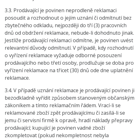
3.3. Prodávající je povinen neprodleně reklamaci
posoudit a rozhodnout o jejím uznání či odmítnutí bez
zbytečného odkladu, nejpozději do tří (3) pracovních
dnů od obdržení reklamace, nebude-li dohodnuto jinak.
Jestliže prodávající reklamaci odmítne, je povinen uvést
relevantní důvody odmítnutí. V případě, kdy rozhodnutí
o vyřízení reklamace vyžaduje odborné posouzení
prodávajícího nebo třetí osoby, prodlužuje se doba pro
vyřízení reklamace na třicet (30) dnů ode dne uplatnění
reklamace.
3.4. V případě uznání reklamace je prodávající povinen ji
bezodkladně vyřídit způsobem stanoveným občanským
zákoníkem a tímto reklamačním řádem. Vrací-li se
reklamované zboží zpět prodávajícímu či zasílá-li se
jemu či servisní firmě k opravě, hradí náklady přepravy
prodávající; kupující je povinen vadné zboží
zkompletovat (pokud nekompletnost nebyla