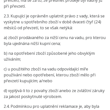
převzetí, má se za to, že předmět prodeje byl vadný již
při převzetí.
2.3. Kupující je oprávněn uplatnit právo z vady, která se
vyskytne u spotřebního zboží v době dvaceti čtyř (24)
měsíců od převzetí, to se však netýká:
a) zboží prodávaného za nižší cenu na vadu, pro kterou
byla ujednána nižší kupní cena;
b) na opotřebení zboží způsobené jeho obvyklým
užíváním;
c) u použitého zboží na vadu odpovídající míře
používání nebo opotřebení, kterou zboží mělo při
převzetí kupujícím; a/nebo
d) vyplývá-li to z povahy zboží anebo ze zvláštní záruky
za jakost poskytnuté výrobcem.
2.4. Podmínkou pro uplatnění reklamace je, aby byla