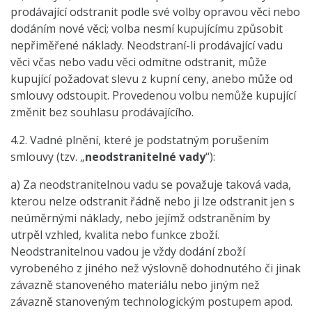
prodávající odstranit podle své volby opravou věci nebo
dodáním nové věci; volba nesmí kupujícímu způsobit
nepřiměřené náklady. Neodstraní-li prodávající vadu
věci včas nebo vadu věci odmítne odstranit, může
kupující požadovat slevu z kupní ceny, anebo může od
smlouvy odstoupit. Provedenou volbu nemůže kupující
změnit bez souhlasu prodávajícího.
4.2. Vadné plnění, které je podstatným porušením
smlouvy (tzv. „
neodstranitelné vady
“):
a) Za neodstranitelnou vadu se považuje taková vada,
kterou nelze odstranit řádně nebo ji lze odstranit jen s
neúměrnými náklady, nebo jejímž odstraněním by
utrpěl vzhled, kvalita nebo funkce zboží.
Neodstranitelnou vadou je vždy dodání zboží
vyrobeného z jiného než výslovně dohodnutého či jinak
závazně stanoveného materiálu nebo jiným než
závazně stanoveným technologickým postupem apod.