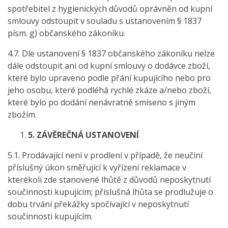
spotřebitel z hygienických důvodů oprávněn od kupní
smlouvy odstoupit v souladu s ustanovením § 1837
písm. g) občanského zákoníku.
4.7. Dle ustanovení § 1837 občanského zákoníku nelze
dále odstoupit ani od kupní smlouvy o dodávce zboží,
které bylo upraveno podle přání kupujícího nebo pro
jeho osobu, které podléhá rychlé zkáze a/nebo zboží,
které bylo po dodání nenávratně smíseno s jiným
zbožím.
5.
ZÁVĚREČNÁ USTANOVENÍ
5.1. Prodávající není v prodlení v případě, že neučiní
příslušný úkon směřující k vyřízení reklamace v
kterékoli zde stanovené lhůtě z důvodů neposkytnutí
součinnosti kupujícím; příslušná lhůta se prodlužuje o
dobu trvání překážky spočívající v neposkytnutí
součinnosti kupujícím.