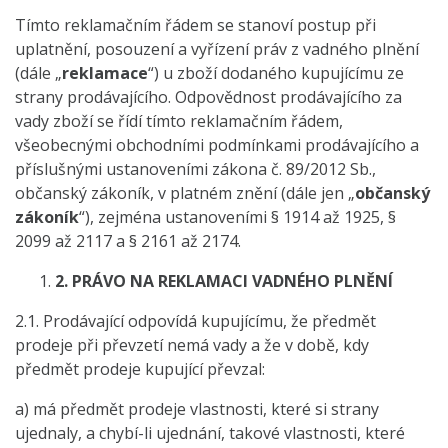
Tímto reklamačním řádem se stanoví postup při
uplatnění, posouzení a vyřízení práv z vadného plnění
(dále „
reklamace
“) u zboží dodaného kupujícímu ze
strany prodávajícího. Odpovědnost prodávajícího za
vady zboží se řídí tímto reklamačním řádem,
všeobecnými obchodními podmínkami prodávajícího a
příslušnými ustanoveními zákona č. 89/2012 Sb.,
občanský zákoník, v platném znění (dále jen „
občanský
zákoník
“), zejména ustanoveními § 1914 až 1925, §
2099 až 2117 a § 2161 až 2174.
2.
PRÁVO NA REKLAMACI VADNÉHO PLNĚNÍ
2.1. Prodávající odpovídá kupujícímu, že předmět
prodeje při převzetí nemá vady a že v době, kdy
předmět prodeje kupující převzal:
a) má předmět prodeje vlastnosti, které si strany
ujednaly, a chybí-li ujednání, takové vlastnosti, které