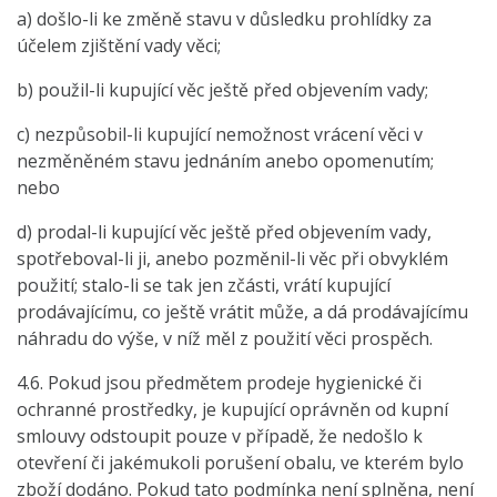
a) došlo-li ke změně stavu v důsledku prohlídky za
účelem zjištění vady věci;
b) použil-li kupující věc ještě před objevením vady;
c) nezpůsobil-li kupující nemožnost vrácení věci v
nezměněném stavu jednáním anebo opomenutím;
nebo
d) prodal-li kupující věc ještě před objevením vady,
spotřeboval-li ji, anebo pozměnil-li věc při obvyklém
použití; stalo-li se tak jen zčásti, vrátí kupující
prodávajícímu, co ještě vrátit může, a dá prodávajícímu
náhradu do výše, v níž měl z použití věci prospěch.
4.6. Pokud jsou předmětem prodeje hygienické či
ochranné prostředky, je kupující oprávněn od kupní
smlouvy odstoupit pouze v případě, že nedošlo k
otevření či jakémukoli porušení obalu, ve kterém bylo
zboží dodáno. Pokud tato podmínka není splněna, není