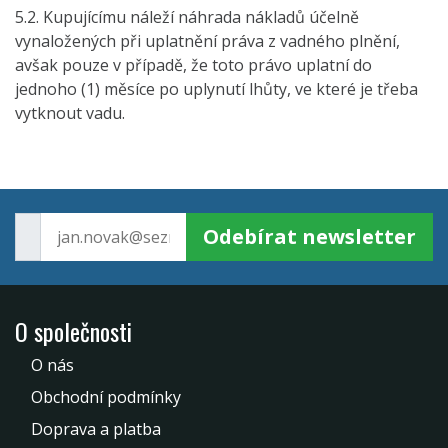
5.2. Kupujícímu náleží náhrada nákladů účelně
vynaložených při uplatnění práva z vadného plnění,
avšak pouze v případě, že toto právo uplatní do
jednoho (1) měsíce po uplynutí lhůty, ve které je třeba
vytknout vadu.
Odebírat newsletter
O společnosti
O nás
Obchodní podmínky
Doprava a platba