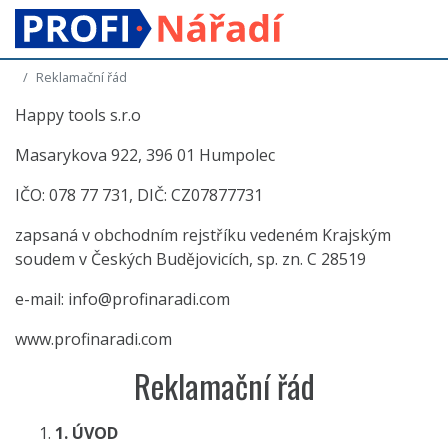
Reklamační řád
Happy tools s.r.o
Masarykova 922, 396 01 Humpolec
IČO: 078 77 731, DIČ: CZ07877731
zapsaná v obchodním rejstříku vedeném Krajským
soudem v Českých Budějovicích, sp. zn. C 28519
e-mail:
info@profinaradi.com
www.profinaradi.com
Reklamační řád
1.
Ú
VOD