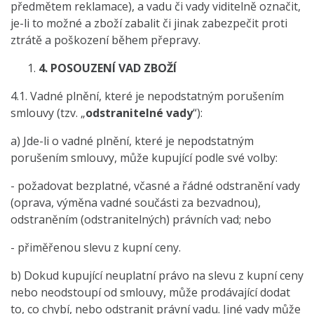
předmětem reklamace), a vadu či vady viditelně označit,
je-li to možné a zboží zabalit či jinak zabezpečit proti
ztrátě a poškození během přepravy.
4.
POSOUZENÍ VAD ZBOŽÍ
4.1. Vadné plnění, které je nepodstatným porušením
smlouvy (tzv. „
odstranitelné vady
“):
a) Jde-li o vadné plnění, které je nepodstatným
porušením smlouvy, může kupující podle své volby:
- požadovat bezplatné, včasné a řádné odstranění vady
(oprava, výměna vadné součásti za bezvadnou),
odstraněním (odstranitelných) právních vad; nebo
- přiměřenou slevu z kupní ceny.
b) Dokud kupující neuplatní právo na slevu z kupní ceny
nebo neodstoupí od smlouvy, může prodávající dodat
to, co chybí, nebo odstranit právní vadu. Jiné vady může