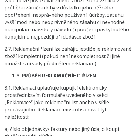
vadu nelze považovat změnu zboží, která vznikla v
průběhu záruční doby v důsledku jeho běžného
opotřebení, nesprávného používání, údržby, zásahu
vyšší moci nebo neoprávněného zásahu či nevhodné
manipulace navzdory návodu či poučení poskytnutého
kupujícímu nejpozději při dodávce zboží.
2.7. Reklamační řízení lze zahájit, jestliže je reklamované
zboží kompletní (pokud není nekompletnost či jiné
množstevní vady předmětem reklamace).
3.
PRŮBĚH REKLAMAČNÍHO ŘÍZENÍ
3.1. Reklamaci uplatňuje kupující elektronicky
prostřednictvím formuláře uvedeného v sekci
„Reklamace“ jako reklamační list anebo v sídle
prodávajícího. Reklamace musí obsahovat tyto
náležitosti:
a) číslo objednávky/ faktury nebo jiný údaj o koupi