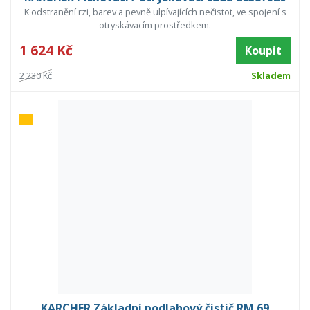
K odstranění rzi, barev a pevně ulpívajících nečistot, ve spojení s
otryskávacím prostředkem.
1 624 Kč
Koupit
2 230 Kč
Skladem
KARCHER Základní podlahový čistič RM 69