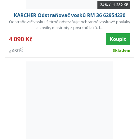
24% / -1 282 Kč
KARCHER Odstraňovač vosků RM 36 62954230
Odstraňovač vosku; šetrně odstraňuje ochranné voskové povlaky
a zbytky mastnoty z povrchů laků. I...
4 090 Kč
Koupit
5 372 Kč
Skladem