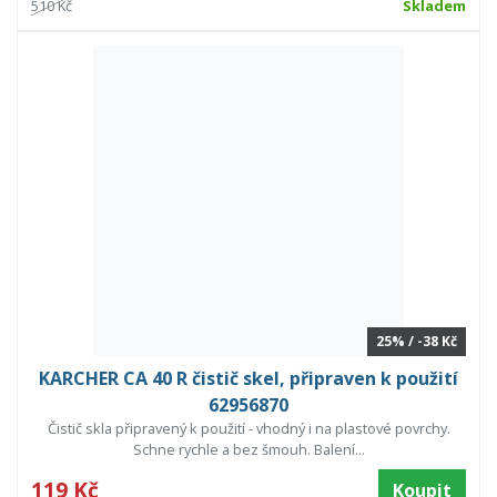
510 Kč
Skladem
25% / -38 Kč
KARCHER CA 40 R čistič skel, připraven k použití
62956870
Čistič skla připravený k použití - vhodný i na plastové povrchy.
Schne rychle a bez šmouh. Balení...
119 Kč
Koupit