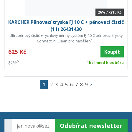
26% / -215 Kč
KARCHER Pěnovací tryska FJ 10 C + pěnovací čistič
(1 l) 26431430
Ultrapěnový čistič + rychlovýměnný systém FJ 10 C pěnovací trysky
Connect 'n' Clean pro nanášení ...
625 Kč
Koupit
840 Kč
1ks Ihned k odběru
1
2
3
4
5
6
7
8
9
>
Odebírat newsletter