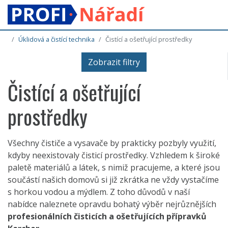
Úklidová a čistící technika
Čistící a ošetřující prostředky
Zobrazit filtry
Čistící a ošetřující
prostředky
Všechny čističe a vysavače by prakticky pozbyly využití,
kdyby neexistovaly čisticí prostředky. Vzhledem k široké
paletě materiálů a látek, s nimiž pracujeme, a které jsou
součástí našich domovů si již zkrátka ne vždy vystačíme
s horkou vodou a mýdlem. Z toho důvodů v naší
nabídce naleznete opravdu bohatý výběr nejrůznějších
profesionálních čisticích a ošetřujících přípravků