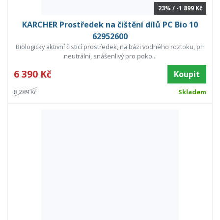
23% / -1 899 Kč
KARCHER Prostředek na čištění dílů PC Bio 10
62952600
Biologicky aktivní čisticí prostředek, na bázi vodného roztoku, pH
neutrální, snášenlivý pro poko...
6 390 Kč
Koupit
8 289 Kč
Skladem