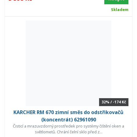
Skladem
32% / -174 Kč
KARCHER RM 670 zimní směs do odstřikovačů
(koncentrát) 62961090
Čisticí a mrazuvzdorný prostředek pro systémy čištění oken a
světlometů. Chrání čelní sklo před z...