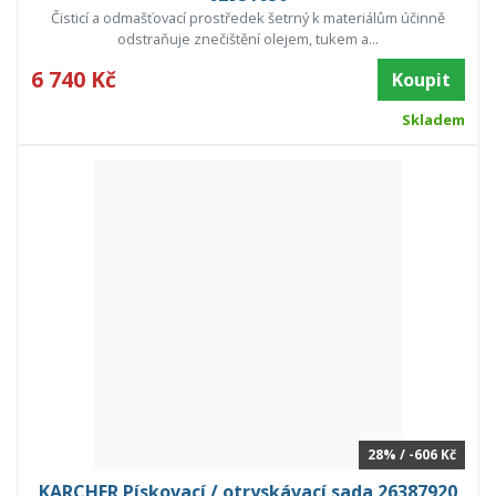
Čisticí a odmašťovací prostředek šetrný k materiálům účinně
odstraňuje znečištění olejem, tukem a...
6 740 Kč
Koupit
Skladem
28% / -606 Kč
KARCHER Pískovací / otryskávací sada 26387920