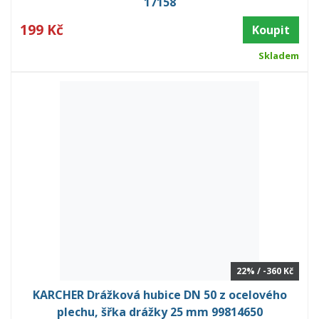
17158
199 Kč
Koupit
Skladem
22% / -360 Kč
KARCHER Drážková hubice DN 50 z ocelového
plechu, šřka drážky 25 mm 99814650