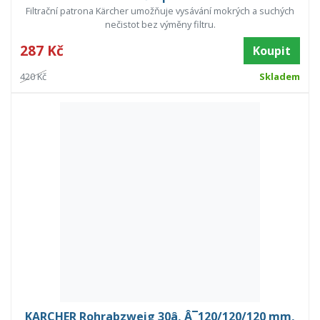
Filtrační patrona Kärcher umožňuje vysávání mokrých a suchých
nečistot bez výměny filtru.
287 Kč
Koupit
420 Kč
Skladem
KARCHER Rohrabzweig 30â, Â¯120/120/120 mm,