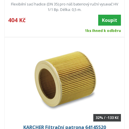
Flexibilní sací hadice (DN 35) pro náš bateriový ruční vysavač HV
1/1 Bp. Délka: 0,5 m.
404 Kč
Koupit
1ks Ihned k odběru
32% / -133 Kč
KARCHER Filtrační patrona 64145520