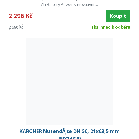
Ah Battery Power s inovativní ...
2 296 Kč
Koupit
2 690 Kč
1ks Ihned k odběru
KARCHER NutendÂ¸se DN 50, 21x63,5 mm
99814820