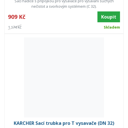
Sací hadice s přípojkou pro vysavače pro vysávání suchých
nečistot a svorkovým systémem (C 32).
909 Kč
Koupit
1 174 Kč
Skladem
KARCHER Sací trubka pro T vysavače (DN 32)