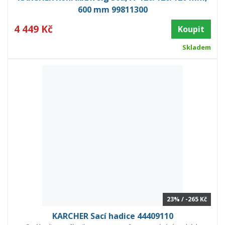
600 mm 99811300
4 449 Kč
Koupit
Skladem
23% / -265 Kč
KARCHER Sací hadice 44409110