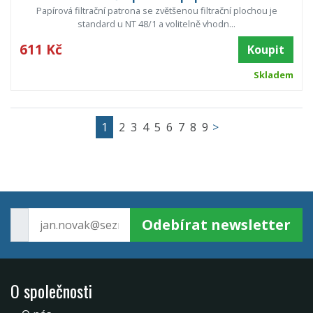
Papírová filtrační patrona se zvětšenou filtrační plochou je
standard u NT 48/1 a volitelně vhodn...
611 Kč
Koupit
Skladem
1
2
3
4
5
6
7
8
9
>
Odebírat newsletter
O společnosti