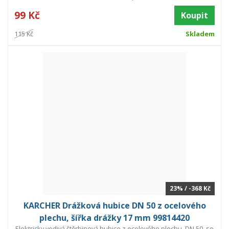
99 Kč
Koupit
115 Kč
Skladem
23% / -368 Kč
KARCHER Drážková hubice DN 50 z ocelového
plechu, šířka drážky 17 mm 99814420
Elektricky vodivá štěrbinová hubice z ocelového plechu, DN 50, se