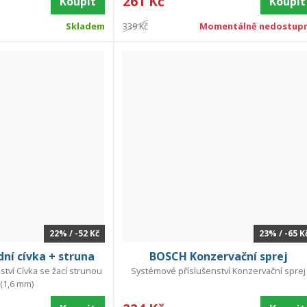
261 Kč
Koupit
Koupit
Skladem
339 Kč
Momentálně nedostup
22% / -52 Kč
23% / -65 K
í cívka + struna
BOSCH Konzervační sprej
tví Cívka se žací strunou
Systémové příslušenství Konzervační sprej
 (1,6 mm)