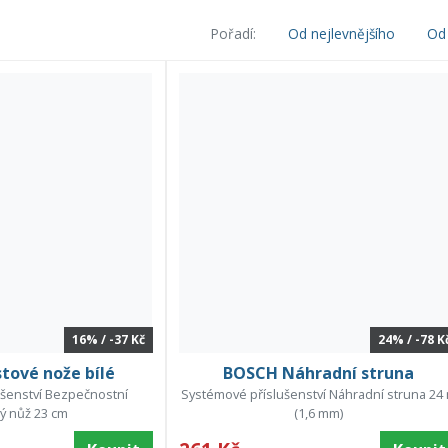
Pořadí:
Od nejlevnějšího
Od 
16% / -37 Kč
24% / -78 K
tové nože bílé
BOSCH Náhradní struna
šenství Bezpečnostní
Systémové příslušenství Náhradní struna 24
ý nůž 23 cm
(1,6 mm)