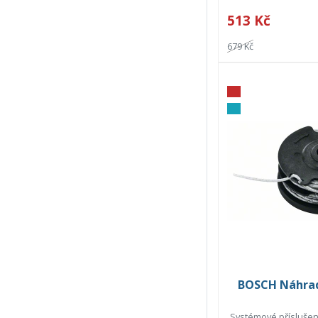
513 Kč
679 Kč
BOSCH Náhradn
Systémové příslušens