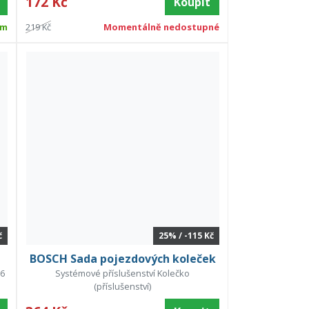
172 Kč
Koupit
em
219 Kč
Momentálně nedostupné
č
25% / -115 Kč
BOSCH Sada pojezdových koleček
26
Systémové příslušenství Kolečko
(příslušenství)