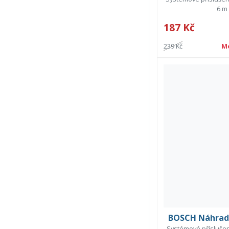
6 m
187 Kč
239 Kč
M
BOSCH Náhradn
Systémové příslušen