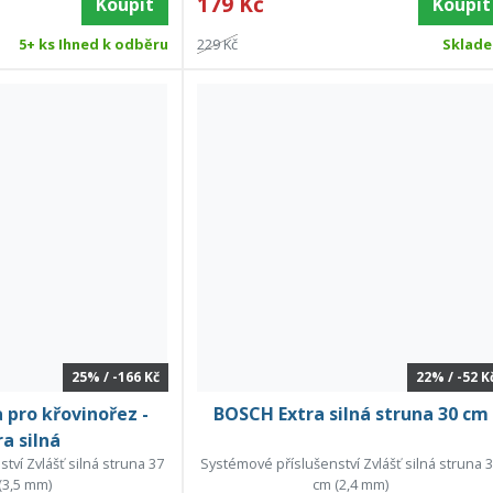
179 Kč
Koupit
Koupit
5+ ks Ihned k odběru
229 Kč
Sklad
25% / -166 Kč
22% / -52 K
pro křovinořez -
BOSCH Extra silná struna 30 cm
ra silná
tví Zvlášť silná struna 37
Systémové příslušenství Zvlášť silná struna 
(3,5 mm)
cm (2,4 mm)