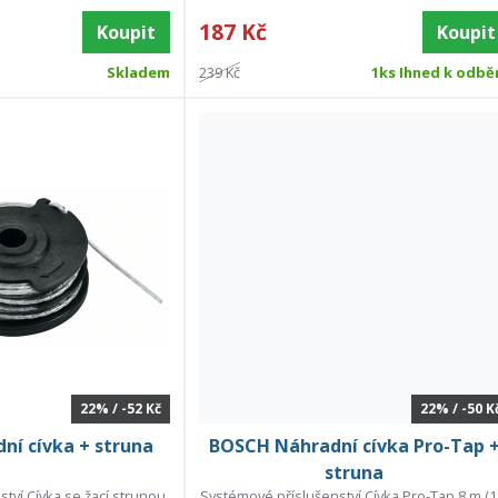
187 Kč
Koupit
Koupit
Skladem
239 Kč
1ks Ihned k odbě
22% / -52 Kč
22% / -50 K
í cívka + struna
BOSCH Náhradní cívka Pro-Tap 
struna
tví Cívka se žací strunou
Systémové příslušenství Cívka Pro-Tap 8 m (1