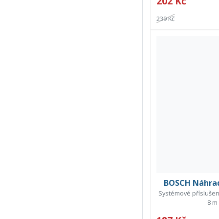
202 Kč
239 Kč
BOSCH Náhradn
Systémové příslušens
8 m