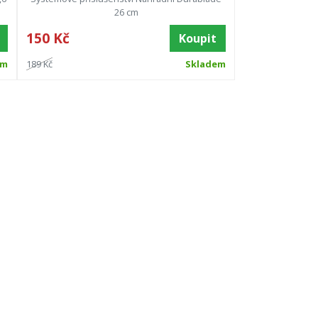
26 cm
150 Kč
Koupit
em
189 Kč
Skladem