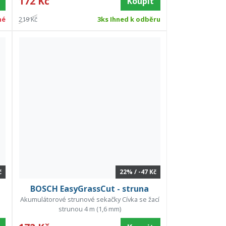
172 Kč
Koupit
né
219 Kč
3ks Ihned k odběru
č
22% / -47 Kč
BOSCH EasyGrassCut - struna
Akumulátorové strunové sekačky Cívka se žací
strunou 4 m (1,6 mm)