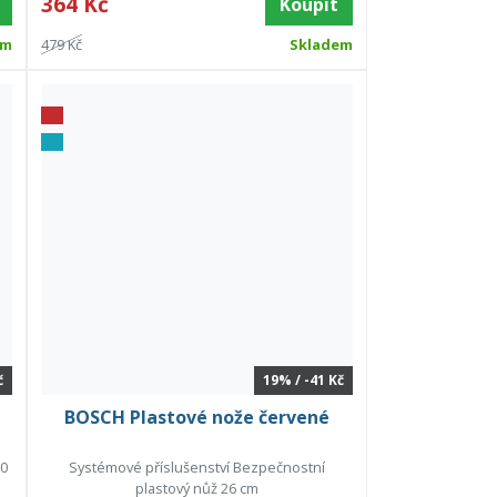
364 Kč
Koupit
em
479 Kč
Skladem
č
19% / -41 Kč
BOSCH Plastové nože červené
30
Systémové příslušenství Bezpečnostní
plastový nůž 26 cm