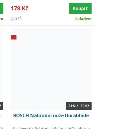
178 Kč
Koupit
ru
219 Kč
Skladem
č
21% / -39 Kč
+
BOSCH Náhradní nože Durablade
,6
Systémové příslušenství Náhradní Durablade