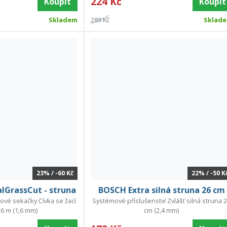
224 Kč
Koupit
Koupit
Skladem
289 Kč
Sklad
23% / -60 Kč
22% / -50 K
lGrassCut - struna
BOSCH Extra silná struna 26 cm
vé sekačky Cívka se žací
Systémové příslušenství Zvlášť silná struna 
6 m (1,6 mm)
cm (2,4 mm)