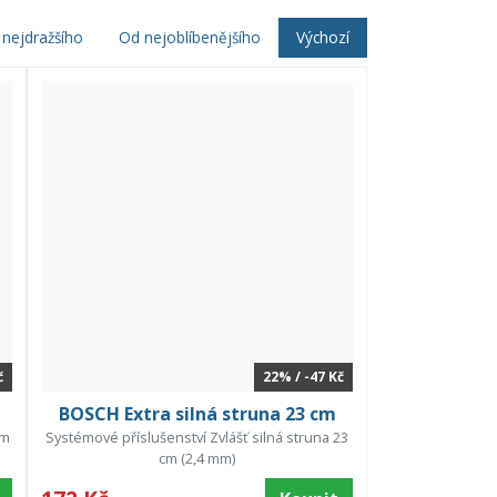
nejdražšího
Od nejoblíbenějšího
Výchozí
č
22% / -47 Kč
BOSCH Extra silná struna 23 cm
 m
Systémové příslušenství Zvlášť silná struna 23
cm (2,4 mm)