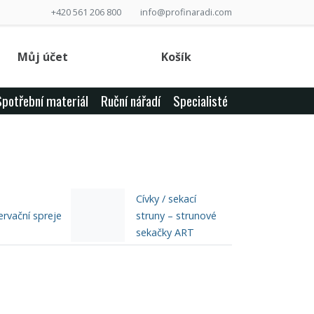
+420 561 206 800
info@profinaradi.com
Můj účet
Košík
Spotřební materiál
Ruční nářadí
Specialisté
Cívky / sekací
rvační spreje
struny – strunové
sekačky ART