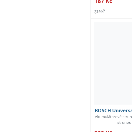
187 Kč
239 Kč
BOSCH Universa
Akumulátorové struno
strunou 