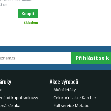
23 cm
Koupit
Skladem
Přihlásit se 
záruky
Akce výrobců
ce
Akční letáky
ní od kupní smlouvy
Celoroční akce Karcher
ená záruka
Full service Metabo