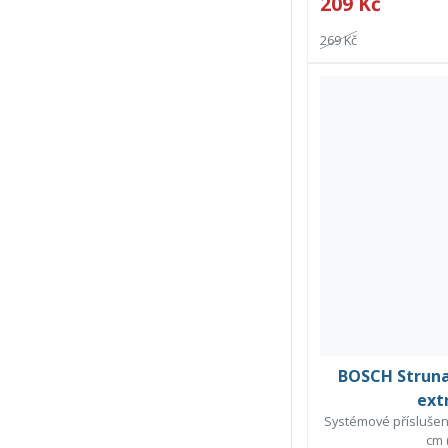
209 Kč
269 Kč
BOSCH Struna 
ext
Systémové příslušens
cm 