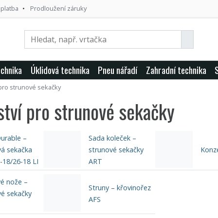
 platba
Prodloužení záruky
echnika
Úklidová technika
Pneu nářadí
Zahradní technika
 pro strunové sekačky
ství pro strunové sekačky
urable –
Sada koleček –
vá sekačka
strunové sekačky
Konze
-18/26-18 LI
ART
vé nože –
Struny – křovinořez
vé sekačky
AFS