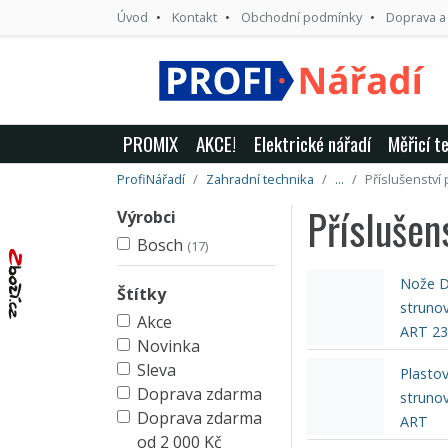
Úvod
Kontakt
Obchodní podmínky
Doprava a
PROMIX
AKCE!
Elektrické nářadí
Měřicí t
ProfiNářadí
Zahradní technika
...
Příslušenství
Příslušen
Výrobci
Bosch
(17)
Nože D
Štítky
struno
Akce
ART 23
Novinka
Sleva
Plasto
Doprava zdarma
struno
Doprava zdarma
ART
od 2 000 Kč