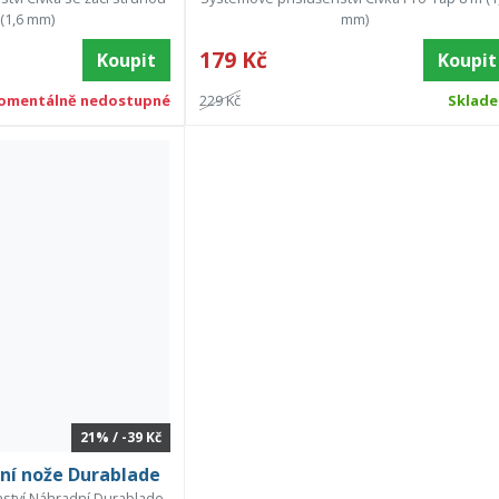
 (1,6 mm)
mm)
179 Kč
Koupit
Koupit
omentálně nedostupné
229 Kč
Sklad
21% / -39 Kč
í nože Durablade
ství Náhradní Durablade