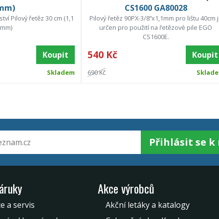
mm)
CS1600 GA80028
ví Pilový řetěz 30 cm (1,1
Pilový řetěz 90PX-3/8“x1,1mm pro lištu 40cm 
mm)
určen pro použití na řetězové pile EGO
CS1600E.
540 Kč
Koupit
Koupit
Skladem
690 Kč
Sklad
Přihlásit se 
záruky
Akce výrobců
e a servis
Akční letáky a katalogy