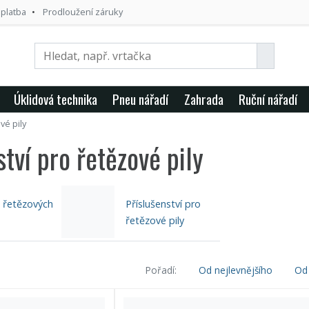
 platba
Prodloužení záruky
Úklidová technika
Pneu nářadí
Zahrada
Ruční nářadí
vé pily
tví pro řetězové pily
o řetězových
Příslušenství pro
řetězové pily
Pořadí:
Od nejlevnějšího
Od 