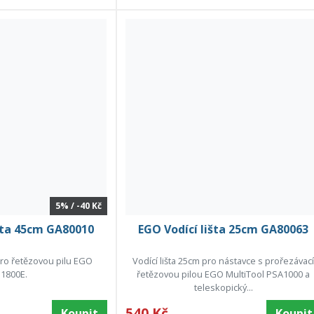
5% / -40 Kč
šta 45cm GA80010
EGO Vodící lišta 25cm GA80063
 pro řetězovou pilu EGO
Vodící lišta 25cm pro nástavce s prořezávac
1800E.
řetězovou pilou EGO MultiTool PSA1000 a
teleskopický...
540 Kč
Koupit
Koupit