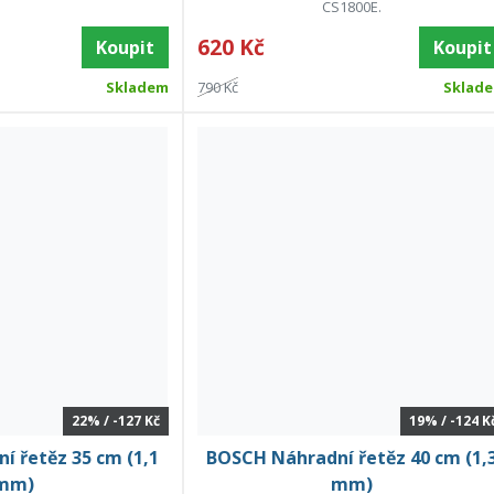
CS1800E.
620 Kč
Koupit
Koupit
Skladem
790 Kč
Sklad
22% / -127 Kč
19% / -124 K
 řetěz 35 cm (1,1
BOSCH Náhradní řetěz 40 cm (1,
mm)
mm)