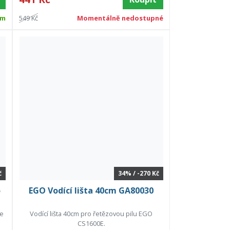
em
549 Kč
Momentálně nedostupné
č
34% / -270 Kč
o
EGO Vodící lišta 40cm GA80030
je
Vodící lišta 40cm pro řetězovou pilu EGO
CS1600E.