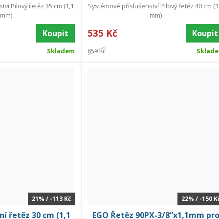
ví Pilový řetěz 35 cm (1,1
Systémové příslušenství Pilový řetěz 40 cm (1
mm)
mm)
535 Kč
Koupit
Koupit
Skladem
659 Kč
Sklad
21% / -113 Kč
22% / -150 K
 řetěz 30 cm (1,1
EGO Řetěz 90PX-3/8“x1,1mm pr