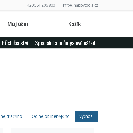
+420 561 206 800
info@happytools.cz
Můj účet
Košík
Příslušenství
Speciální a průmyslové nářadí
nejdražšího
Od nejoblíbenějšího
Výchozí