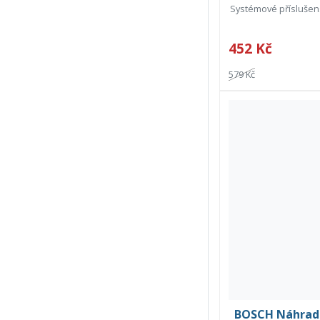
Systémové příslušenst
452 Kč
579 Kč
BOSCH Náhradní