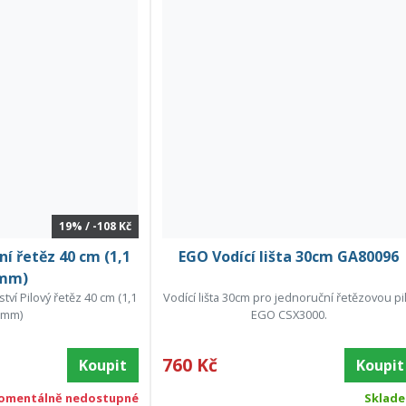
19% / -108 Kč
 řetěz 40 cm (1,1
EGO Vodící lišta 30cm GA80096
mm)
ví Pilový řetěz 40 cm (1,1
Vodící lišta 30cm pro jednoruční řetězovou pi
mm)
EGO CSX3000.
760 Kč
Koupit
Koupit
omentálně nedostupné
Sklad