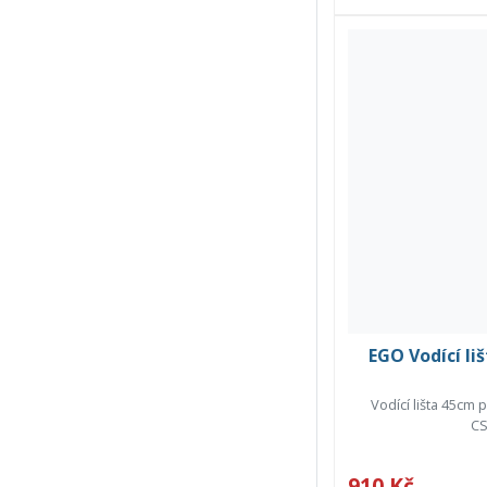
EGO Vodící li
Vodící lišta 45cm
CS
910 Kč