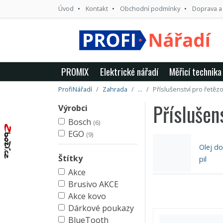
Úvod
Kontakt
Obchodní podmínky
Doprava a
PROMIX
Elektrické nářadí
Měřicí technika
ProfiNářadí
Zahrada
...
Příslušenství pro řetězo
Příslušens
Výrobci
Bosch
(6)
EGO
(9)
Olej d
Štítky
pil
Akce
Brusivo AKCE
Akce kovo
Dárkové poukazy
BlueTooth