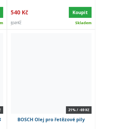
540 Kč
Koupit
em
810 Kč
Skladem
č
21% / -69 Kč
3
BOSCH Olej pro řetězové pily