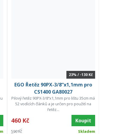
23% / -130 Kč
EGO Řetěz 90PX-3/8“x1,1mm pro
CS1400 GA80027
lu
Pilový řetěz 90PX-3/8“x1,1mm pro lištu 35cm má
52 vodících článků a je určen pro použití na
řetěz...
460 Kč
Koupit
em
590 Kč
Skladem