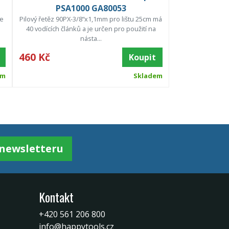
PSA1000 GA80053
je
Pilový řetěz 90PX-3/8“x1,1mm pro lištu 25cm má
40 vodících článků a je určen pro použití na
násta...
460 Kč
Koupit
em
Skladem
k newsletteru
Kontakt
+420 561 206 800
info@happytools.cz