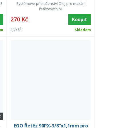
,3
Systémové příslušenství Olej pro mazání
řetězových pil
270 Kč
Koupit
em
339 Kč
Skladem
č
o
EGO Řetěz 90PX-3/8“x1,1mm pro