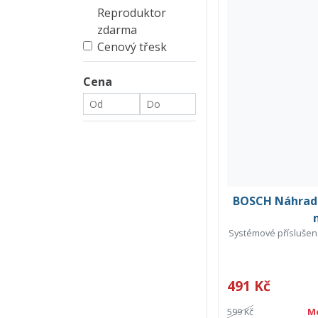
Reproduktor
zdarma
Cenový třesk
Cena
BOSCH Náhradní
Systémové příslušenst
491 Kč
599 Kč
M