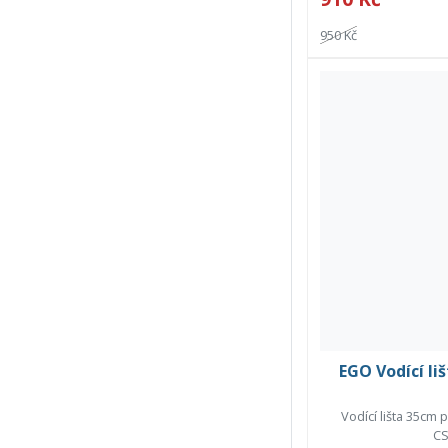
950 Kč
EGO Vodící li
Vodící lišta 35cm
CS