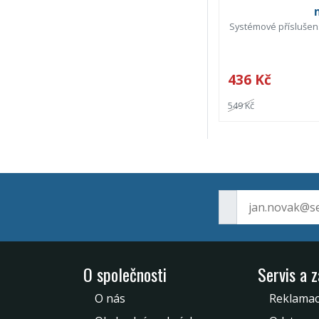
Systémové příslušenst
436 Kč
549 Kč
O společnosti
Servis a 
O nás
Reklamac