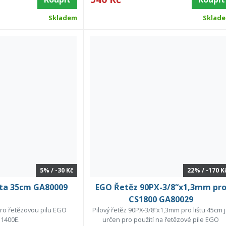
Skladem
Sklad
5% / -30 Kč
22% / -170 K
šta 35cm GA80009
EGO Řetěz 90PX-3/8“x1,3mm pr
CS1800 GA80029
 pro řetězovou pilu EGO
Pilový řetěz 90PX-3/8“x1,3mm pro lištu 45cm 
1400E.
určen pro použití na řetězové pile EGO