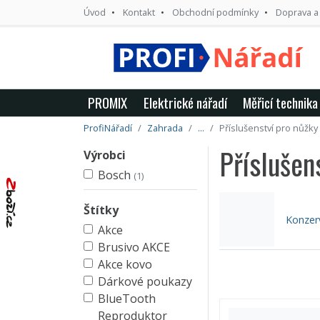
Úvod
Kontakt
Obchodní podmínky
Doprava a
PROMIX
Elektrické nářadí
Měřicí technika
ProfiNářadí
Zahrada
...
Příslušenství pro nůžky 
Příslušen
Výrobci
Bosch
(1)
Štítky
Konzerv
Akce
Brusivo AKCE
Akce kovo
Dárkové poukazy
BlueTooth
Reproduktor