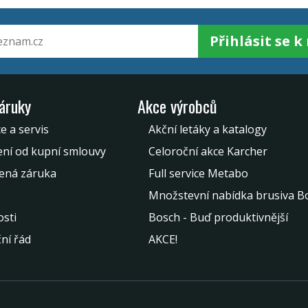
Přihlásit se 
záruky
Akce výrobců
e a servis
Akční letáky a katalogy
ní od kupní smlouvy
Celoroční akce Karcher
ená záruka
Full service Metabo
Množstevní nabídka brusiva B
sti
Bosch - Buď produktivnější
ní řád
AKCE!