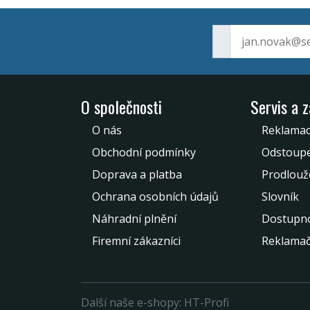
O společnosti
Servis a 
O nás
Reklamac
Obchodní podmínky
Odstoupe
Doprava a platba
Prodlouž
Ochrana osobních údajů
Slovník
Náhradní plnění
Dostupno
Firemní zákazníci
Reklamač
Další naše e-shopy:
HT-Profi