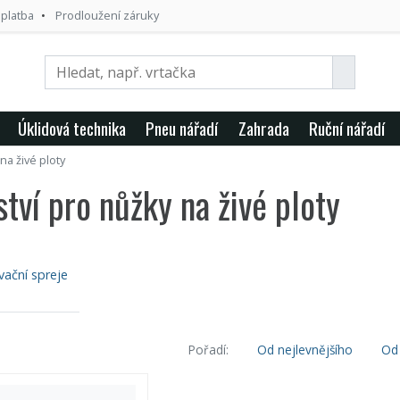
 platba
Prodloužení záruky
Úklidová technika
Pneu nářadí
Zahrada
Ruční nářadí
na živé ploty
ství pro nůžky na živé ploty
ační spreje
Pořadí:
Od nejlevnějšího
Od 