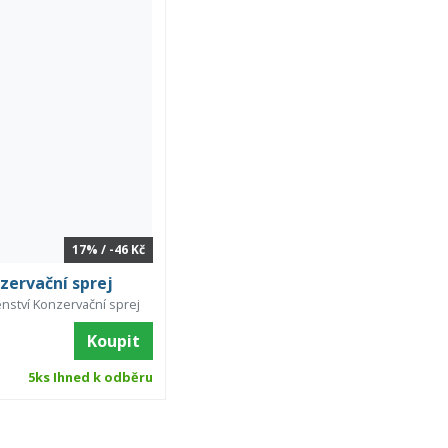
17% / -46 Kč
ervační sprej
nství Konzervační sprej
Koupit
5ks Ihned k odběru