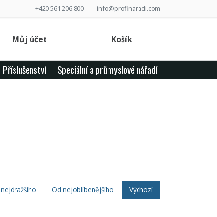
+420 561 206 800
info@profinaradi.com
Můj účet
Košík
Příslušenství
Speciální a průmyslové nářadí
nejdražšího
Od nejoblíbenějšího
Výchozí