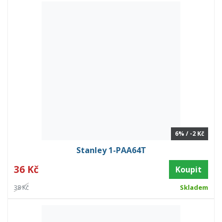
6% / -2 Kč
Stanley 1-PAA64T
36 Kč
Koupit
38 Kč
Skladem