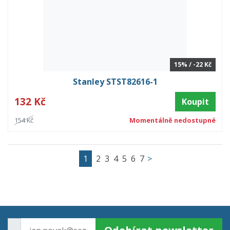
15% / -22 Kč
Stanley STST82616-1
132 Kč
Koupit
154 Kč
Momentálně nedostupné
1
2
3
4
5
6
7
>