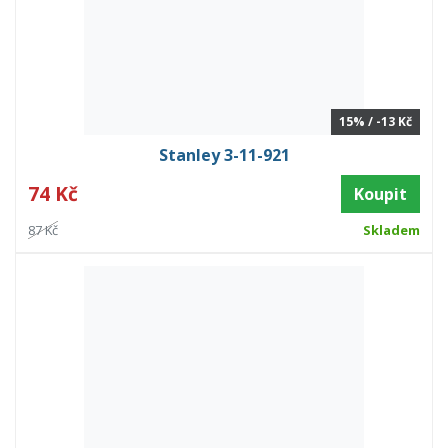
15% / -13 Kč
Stanley 3-11-921
74 Kč
Koupit
87 Kč
Skladem