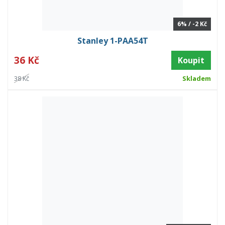
6% / -2 Kč
Stanley 1-PAA54T
36 Kč
Koupit
38 Kč
Skladem