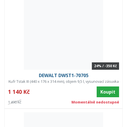
24% / -350 Kč
DEWALT DWST1-70705
Kufr Tstak III (440 x 176 x 314 mm), objem 9,5 l, vysunovací zásuvka
1 140 Kč
Koupit
1 490 Kč
Momentálně nedostupné