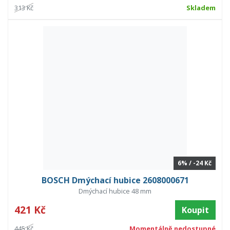
313 Kč
Skladem
6% / -24 Kč
BOSCH Dmýchací hubice 2608000671
Dmýchací hubice 48 mm
421 Kč
Koupit
445 Kč
Momentálně nedostupné