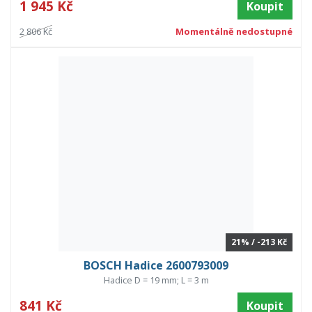
1 945 Kč
Koupit
2 806 Kč
Momentálně nedostupné
21% / -213 Kč
BOSCH Hadice 2600793009
Hadice D = 19 mm; L = 3 m
841 Kč
Koupit