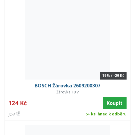
19% / -29 Kč
BOSCH Žárovka 2609200307
Žárovka 18 V
124 Kč
Koupit
153 Kč
5+ ks Ihned k odběru