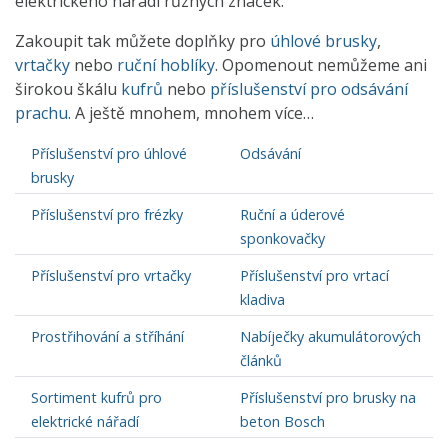
elektrického nářadí různých značek.
Zakoupit tak můžete doplňky pro
úhlové brusky
,
vrtačky
nebo
ruční hoblíky
. Opomenout nemůžeme ani
širokou škálu
kufrů
nebo
příslušenství pro odsávání
prachu
. A ještě mnohem, mnohem více…
Příslušenství pro úhlové
Odsávání
brusky
Příslušenství pro frézky
Ruční a úderové
sponkovačky
Příslušenství pro vrtačky
Příslušenství pro vrtací
kladiva
Prostřihování a stříhání
Nabíječky akumulátorových
článků
Sortiment kufrů pro
Příslušenství pro brusky na
elektrické nářadí
beton Bosch