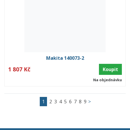
Makita 140073-2
1 807 Kč
Koupit
Na objednávku
1
2
3
4
5
6
7
8
9
>