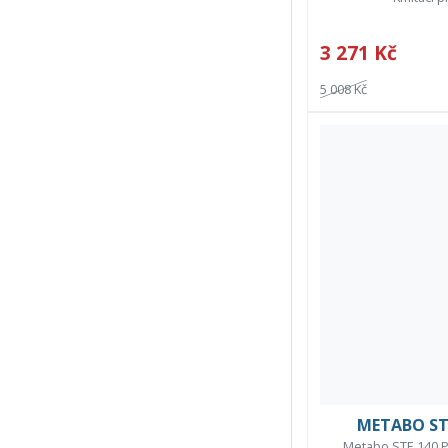
3 271 Kč
5 008 Kč
METABO STE
Metabo STE 140 P