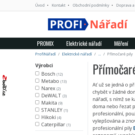
Úvod
Kontakt
Obchodní podmínky
Doprava a
PROMIX
Elektrické nářadí
Měření
ProfiNářadí
Elektrické nářadí
...
Přímočaré pily
Přímočaré
Výrobci
Bosch
(12)
Metabo
(13)
Ať už se jedná o př
Narex
(2)
chybět v žádné do
DeWALT
(3)
nářadí, s nímž se 
Makita
(9)
doma nebo řezat p
STANLEY
(1)
profesionální, pou
Hikoki
(4)
vylepšována a zno
Caterpillar
(1)
profesionální pily