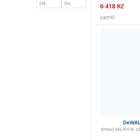
6 418 Kč
9 872 Kč
DeWAL
Kmitací pila 650 W, 