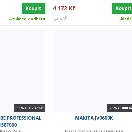
4 172 Kč
Koupit
Koupit
2ks Ihned k odběru
5 215 Kč
Sklad
35% / -1 737 Kč
23% / -808 K
 BE PROFESSIONAL
MAKITA JV0600K
158F000
ilka GST 90 BE
Makita Přímočará pila s regulací a