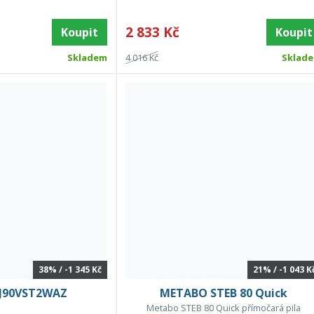
2 833 Kč
Koupit
Koupit
Skladem
4 016 Kč
Sklad
38% / -1 345 Kč
21% / -1 043 K
CJ90VST2WAZ
METABO STEB 80 Quick
Metabo STEB 80 Quick přímočará pila