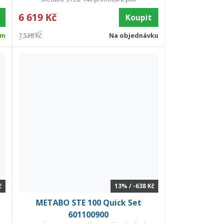
6 619 Kč
Koupit
em
7 538 Kč
Na objednávku
č
13% / -638 Kč
METABO STE 100 Quick Set
601100900