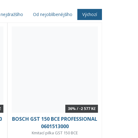
nejdražšího
Od nejoblíbenějšího
Výchozí
č
36% / -2 577 Kč
0
BOSCH GST 150 BCE PROFESSIONAL
0601513000
Kmitací pilka GST 150 BCE