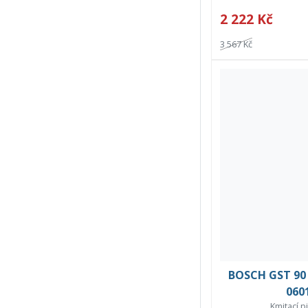
2 222 Kč
3 567 Kč
BOSCH GST 90
060
Kmitací p