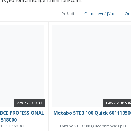
m výkonem a inteligentními funkcemi.
Pořadí:
Od nejlevnějšího
Od 
35% / -3 454 Kč
19% / -1 015 K
 BCE PROFESSIONAL
Metabo STEB 100 Quick 60111050
1518000
lka GST 160 BCE
Metabo STEB 100 Quick přímočará pila