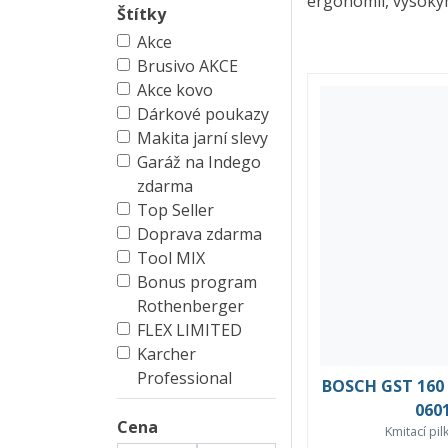
ergonomií, vysoký
Štítky
Akce
Brusivo AKCE
Akce kovo
Dárkové poukazy
Makita jarní slevy
Garáž na Indego
zdarma
Top Seller
Doprava zdarma
Tool MIX
Bonus program
Rothenberger
FLEX LIMITED
Karcher
Professional
BOSCH GST 160
060
Cena
Kmitací pi