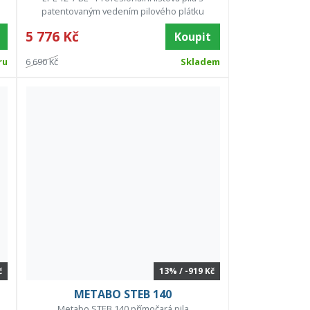
patentovaným vedením pilového plátku
5 776 Kč
Koupit
ru
6 690 Kč
Skladem
č
13% / -919 Kč
METABO STEB 140
Metabo STEB 140 přímočará pila