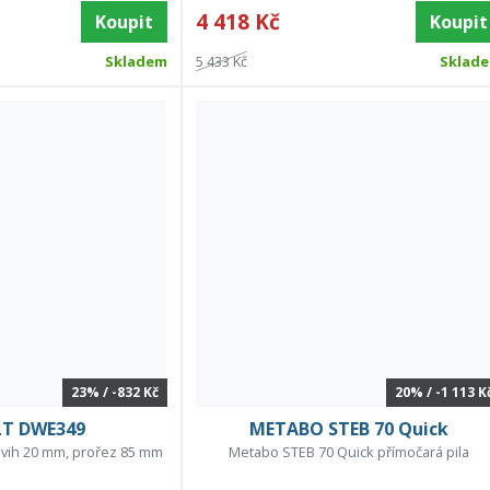
4 418 Kč
Koupit
Koupit
Skladem
5 433 Kč
Sklad
23% / -832 Kč
20% / -1 113 K
T DWE349
METABO STEB 70 Quick
zdvih 20 mm, prořez 85 mm
Metabo STEB 70 Quick přímočará pila