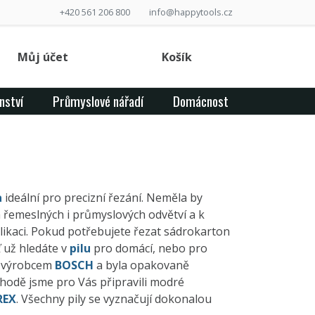
+420 561 206 800
info@happytools.cz
Můj účet
Košík
nství
Průmyslové nářadí
Domácnost
a
ideální pro precizní řezání. Neměla by
 řemeslných i průmyslových odvětví a k
ikaci. Pokud potřebujete řezat sádrokarton
 už hledáte v
pilu
pro domácí, nebo pro
ta výrobcem
BOSCH
a byla opakovaně
odě jsme pro Vás připravili modré
REX
. Všechny pily se vyznačují dokonalou