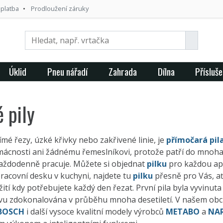
 platba
Prodloužení záruky
Úklid
Pneu nářadí
Zahrada
Dílna
Přísluše
 pily
ímé řezy, úzké křivky nebo zakřivené linie, je
přímočará pil
mácnosti ani žádnému řemeslníkovi, protože patří do mnoha
každodenně pracuje. Můžete si objednat
pilku
pro každou apl
racovní desku v kuchyni, najdete tu
pilku
přesně pro Vás, ať
žití kdy potřebujete každý den řezat. První pila byla vyvinu
vu zdokonalována v průběhu mnoha desetiletí. V našem obch
BOSCH
i další vysoce kvalitní modely výrobců
METABO
a
NA