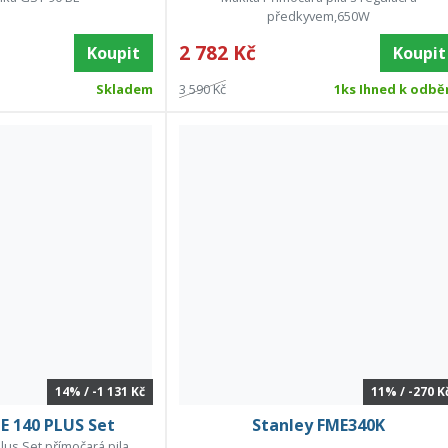
předkyvem,650W
2 782 Kč
Koupit
Koupit
Skladem
3 590 Kč
1ks Ihned k odbě
14% / -1 131 Kč
11% / -270 K
 140 PLUS Set
Stanley FME340K
lus Set přímočará pila