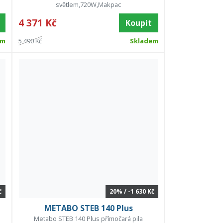
světlem,720W,Makpac
4 371 Kč
Koupit
em
5 490 Kč
Skladem
č
20% / -1 630 Kč
METABO STEB 140 Plus
Metabo STEB 140 Plus přímočará pila