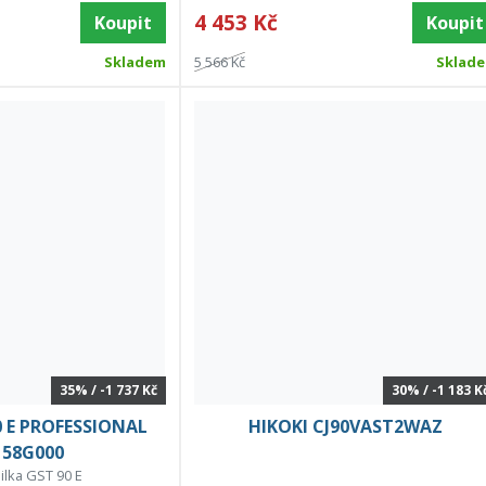
4 453 Kč
Koupit
Koupit
Skladem
5 566 Kč
Sklad
35% / -1 737 Kč
30% / -1 183 K
 E PROFESSIONAL
HIKOKI CJ90VAST2WAZ
158G000
pilka GST 90 E