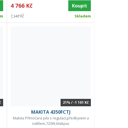
4 766 Kč
Koupit
em
7 343 Kč
Skladem
č
21% / -1 101 Kč
MAKITA 4350FCTJ
Makita Přímočará pila s regulací,předkyvem a
světlem,720W,Makpac