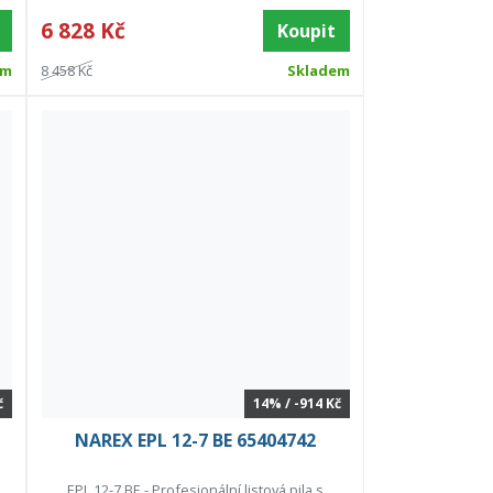
6 828 Kč
Koupit
em
8 458 Kč
Skladem
č
14% / -914 Kč
NAREX EPL 12-7 BE 65404742
EPL 12-7 BE - Profesionální listová pila s