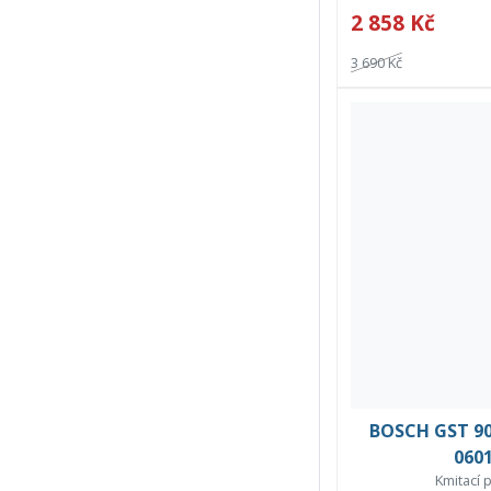
2 858 Kč
3 690 Kč
BOSCH GST 90
060
Kmitací 