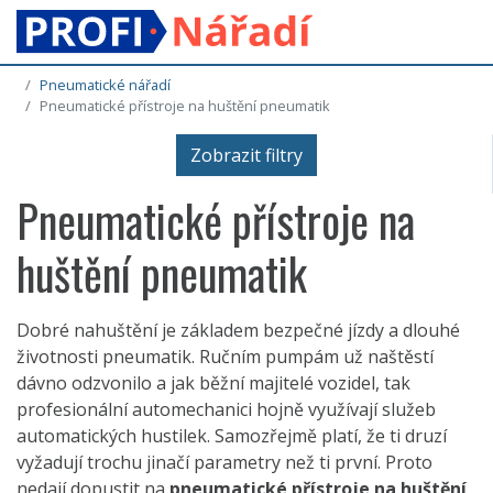
Pneumatické nářadí
Pneumatické přístroje na huštění pneumatik
Zobrazit filtry
Pneumatické přístroje na
huštění pneumatik
Dobré nahuštění je základem bezpečné jízdy a dlouhé
životnosti pneumatik. Ručním pumpám už naštěstí
dávno odzvonilo a jak běžní majitelé vozidel, tak
profesionální automechanici hojně využívají služeb
automatických hustilek. Samozřejmě platí, že ti druzí
vyžadují trochu jinačí parametry než ti první. Proto
nedají dopustit na
pneumatické přístroje na huštění