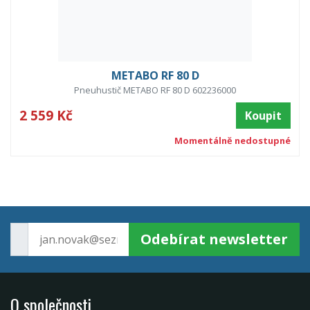
METABO RF 80 D
Pneuhustič METABO RF 80 D 602236000
2 559 Kč
Koupit
Momentálně nedostupné
Odebírat newsletter
O společnosti