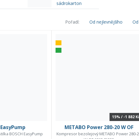
sádrokarton
Pořadí:
Od nejlevnějšího
Od 
15% / -1 882 K
 EasyPump
METABO Power 280-20 W OF
stilka BOSCH EasyPump
Kompresor bezolejový METABO Power 280-