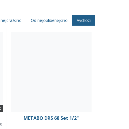
nejdražšího
Od nejoblíbenějšího
Výchozí
č
METABO DRS 68 Set 1/2"
20