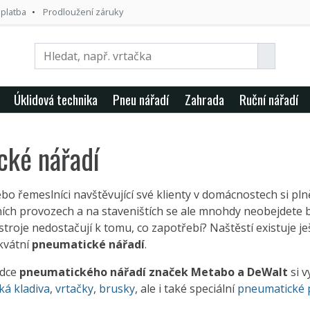
 platba
Prodloužení záruky
Úklidová technika
Pneu nářadí
Zahrada
Ruční nářadí
cké nářadí
bo řemeslníci navštěvující své klienty v domácnostech si pln
ch provozech a na staveništích se ale mnohdy neobejdete be
 stroje nedostačují k tomu, co zapotřebí? Naštěstí existuje j
kvátní
pneumatické nářadí
.
ídce
pneumatického nářadí značek Metabo a DeWalt
si v
á kladiva
,
vrtačky
,
brusky
, ale i také speciální
pneumatické p