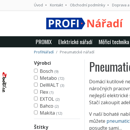
Úvod
Kontakt
Obchodní podmínky
Doprava a
PROMIX
Elektrické nářadí
Měřicí technika
ProfiNářadí
Pneumatické nářadí
Pneumati
Výrobci
Bosch
(9)
Metabo
(72)
Domácí kutilové ne
DeWALT
(3)
náročných pracovní
Flex
(1)
nejlepší elektrické
EXTOL
(2)
Stačí zakoupit ade
Bahco
(2)
Makita
(12)
V naší bohaté nab
můžete
pneumatick
Štítky
posuďte sami…