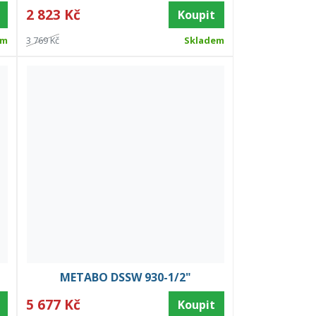
2 823 Kč
Koupit
em
3 769 Kč
Skladem
METABO DSSW 930-1/2"
5 677 Kč
Koupit