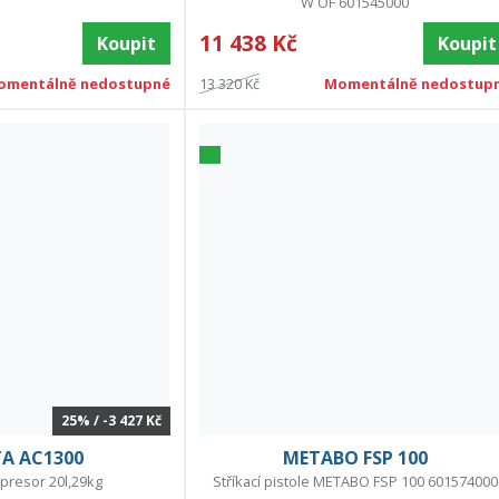
W OF 601545000
11 438 Kč
Koupit
Koupit
omentálně nedostupné
13 320 Kč
Momentálně nedostup
25% / -3 427 Kč
A AC1300
METABO FSP 100
presor 20l,29kg
Stříkací pistole METABO FSP 100 601574000