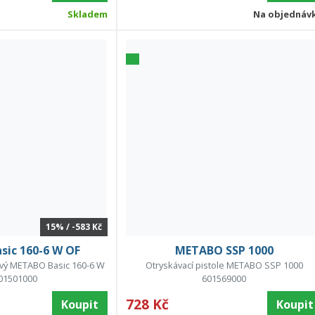
Skladem
Na objednáv
15% / -583 Kč
ic 160-6 W OF
METABO SSP 1000
vý METABO Basic 160-6 W
Otryskávací pistole METABO SSP 1000
01501000
601569000
728 Kč
Koupit
Koupit