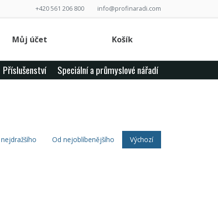
+420 561 206 800
info@profinaradi.com
Můj účet
Košík
Příslušenství
Speciální a průmyslové nářadí
nejdražšího
Od nejoblíbenějšího
Výchozí