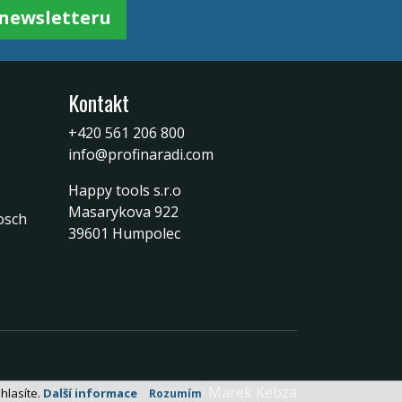
k newsletteru
Kontakt
+420 561 206 800
info@profinaradi.com
Happy tools s.r.o
Masarykova 922
osch
39601 Humpolec
Vytvořil
Marek Kebza
hlasíte.
Další informace
Rozumím