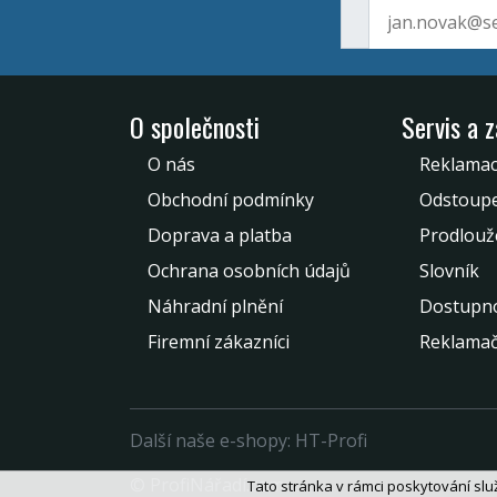
O společnosti
Servis a 
O nás
Reklamac
Obchodní podmínky
Odstoupe
Doprava a platba
Prodlouž
Ochrana osobních údajů
Slovník
Náhradní plnění
Dostupno
Firemní zákazníci
Reklamač
Další naše e-shopy:
HT-Profi
© ProfiNářadí.com
Tato stránka v rámci poskytování služ