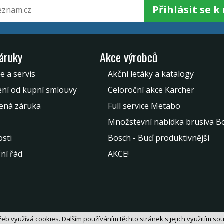
Přihlásit se 
záruky
Akce výrobců
e a servis
Akční letáky a katalogy
ní od kupní smlouvy
Celoroční akce Karcher
ená záruka
Full service Metabo
Množstevní nabídka brusiva B
sti
Bosch - Buď produktivnější
ní řád
AKCE!
eb využívá cookies. Dalším používáním těchto stránek s jejich využitím sou