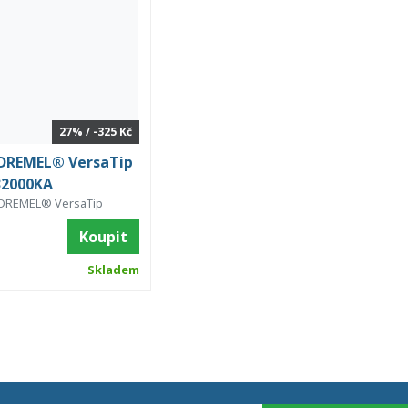
27% / -325 Kč
 DREMEL® VersaTip
32000KA
 DREMEL® VersaTip
Koupit
Skladem