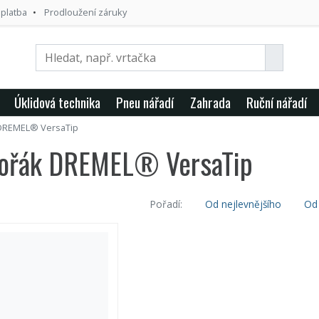
 platba
Prodloužení záruky
Úklidová technika
Pneu nářadí
Zahrada
Ruční nářadí
 DREMEL® VersaTip
hořák DREMEL® VersaTip
Pořadí:
Od nejlevnějšího
Od 