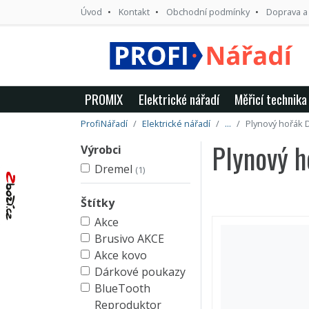
Úvod
Kontakt
Obchodní podmínky
Doprava a
PROMIX
Elektrické nářadí
Měřicí technika
ProfiNářadí
Elektrické nářadí
...
Plynový hořák
Plynový 
Výrobci
Dremel
(1)
Štítky
Akce
Brusivo AKCE
Akce kovo
Dárkové poukazy
BlueTooth
Reproduktor