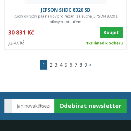
JEPSON SHDC 8320 SB
Ruční okružní pila na kov pro řezání za sucha JEPSON 8320 s
pilovým kotoučem
30 831 Kč
Koupit
33 708 Kč
1ks Ihned k odběru
1
2
3
4
5
6
7
8
9
>
Odebírat newsletter