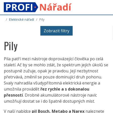
Elektrické nářadí
Pily
Zobrazit filtry
Pily
Pila patří mezi nástroje doprovázející člověka po celá
staletí. Ač by se mohlo zdát, že spektrum jejích úkolů se
postupně zužuje, opak je pravdou. Její nezbytnost
přetrvává, změnil se pouze dominující druh pohonu.
Svaly nahradila všudypřítomná elektrická energie a
umožnila provádět
řez rychle a s dokonalou
přesností
. Drobné akumulátorové nástroje navíc
umožňují dostat se i do špatně dostupných míst.
V naší nabídce
pil Bosch, Metabo a Narex
naleznete