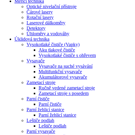
Měřicí technika
Optické nivelační přístroje
Čárové lasery
Rotační lasery
Laserové dálkoměry
Detektory
Úhloměry a vodováhy
Úklidová technika
Vysokotlaké čističe (Vapky)
Aku tlakové čističe
Vysokotlaké čističe s ohřevem
Vysavače
Vysavače na suché vysávání
Multifunkční vysavače
Akumulátorové vysavače
Zametací stroje
Ručně vedené zametací stroje
Zametací stroje s posedem
Parní čističe
Parní čističe
Parní žehlicí stanice
Parní žehlicí stanice
Leštiče podlah
Leštiče podlah
Parní vysavače