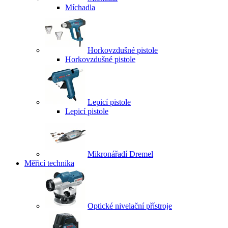
Míchadla
Horkovzdušné pistole
Horkovzdušné pistole
Lepicí pistole
Lepicí pistole
Mikronářadí Dremel
Měřicí technika
Optické nivelační přístroje