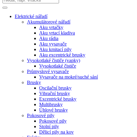
Elektrické nářadí
Akumulátorové nářadí
Aku vrtačky
Aku vrtací kladiva
Aku rádia
Aku vysavače
Aku kmitací pily
Aku excentrické brusky
Vysokotlaké čističe (vapky)
Vysokotlaké čističe
Průmyslové vysavače
Vysavače na mokré/suché sání
Brusky
Oscilační brusky
Vibrační brusky
Excentrické brusky
Multibrusky
Úhlové brusky
Pokosové pily
Pokosové pily
Stolní pily
Dělicí pily na kov