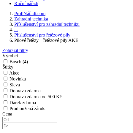
Ruční nářadí
ProfiNářadí.com
Zahradní technika
Příslušenství pro zahradní techniku
...
Příslušenství pro řetězové pily
Pilové řetězy – řetězové pily AKE
Zobrazit filtry
Výrobci
Bosch
(4)
Štítky
Akce
Novinka
Sleva
Doprava zdarma
Doprava zdarma od 500 Kč
Dárek zdarma
Prodloužená záruka
Cena