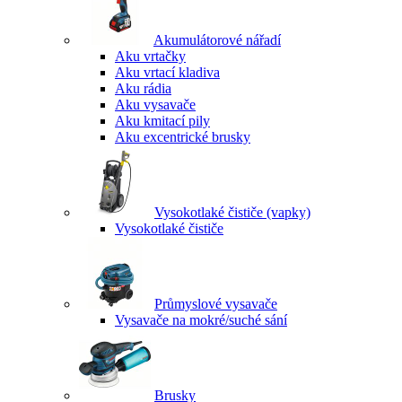
Akumulátorové nářadí
Aku vrtačky
Aku vrtací kladiva
Aku rádia
Aku vysavače
Aku kmitací pily
Aku excentrické brusky
Vysokotlaké čističe (vapky)
Vysokotlaké čističe
Průmyslové vysavače
Vysavače na mokré/suché sání
Brusky