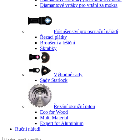
Diamantové vrtáky pro vrtání za mokra
Příslušenství pro oscilační nářadí
Řezací plátky
Broušení a leštění
Škrabky
Výhodné sady
Sady Starlock
Řezání okružní pilou
Eco for Wood
Multi Material
Expert for Aluminium
Ruční nářadí