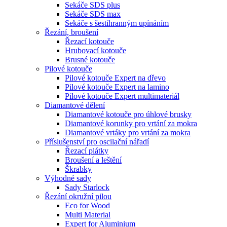
Sekáče SDS plus
Sekáče SDS max
Sekáče s šestihranným upínáním
Řezání, broušení
Řezací kotouče
Hrubovací kotouče
Brusné kotouče
Pilové kotouče
Pilové kotouče Expert na dřevo
Pilové kotouče Expert na lamino
Pilové kotouče Expert multimateriál
Diamantové dělení
Diamantové kotouče pro úhlové brusky
Diamantové korunky pro vrtání za mokra
Diamantové vrtáky pro vrtání za mokra
Příslušenství pro oscilační nářadí
Řezací plátky
Broušení a leštění
Škrabky
Výhodné sady
Sady Starlock
Řezání okružní pilou
Eco for Wood
Multi Material
Expert for Aluminium