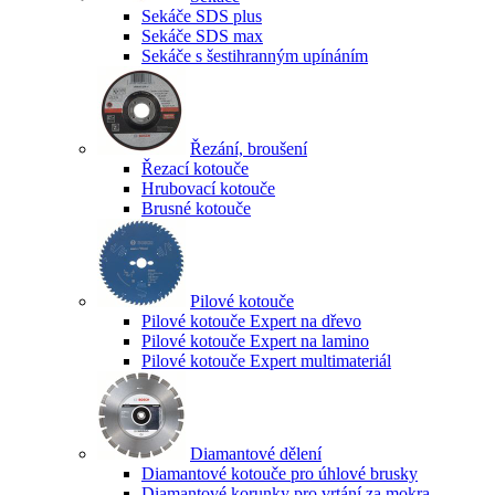
Sekáče SDS plus
Sekáče SDS max
Sekáče s šestihranným upínáním
Řezání, broušení
Řezací kotouče
Hrubovací kotouče
Brusné kotouče
Pilové kotouče
Pilové kotouče Expert na dřevo
Pilové kotouče Expert na lamino
Pilové kotouče Expert multimateriál
Diamantové dělení
Diamantové kotouče pro úhlové brusky
Diamantové korunky pro vrtání za mokra