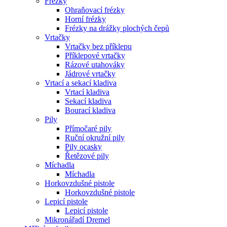
Frézky
Ohraňovací frézky
Horní frézky
Frézky na drážky plochých čepů
Vrtačky
Vrtačky bez příklepu
Příklepové vrtačky
Rázové utahováky
Jádrové vrtačky
Vrtací a sekací kladiva
Vrtací kladiva
Sekací kladiva
Bourací kladiva
Pily
Přímočaré pily
Ruční okružní pily
Pily ocasky
Řetězové pily
Míchadla
Míchadla
Horkovzdušné pistole
Horkovzdušné pistole
Lepicí pistole
Lepicí pistole
Mikronářadí Dremel