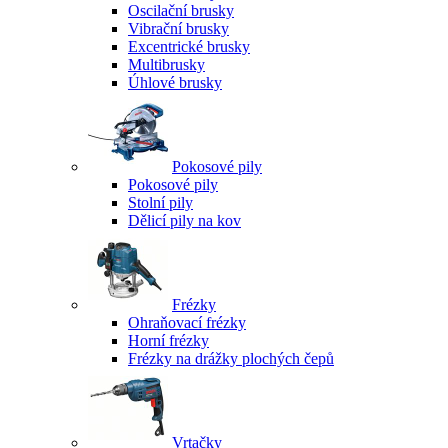
Oscilační brusky
Vibrační brusky
Excentrické brusky
Multibrusky
Úhlové brusky
Pokosové pily
Pokosové pily
Stolní pily
Dělicí pily na kov
Frézky
Ohraňovací frézky
Horní frézky
Frézky na drážky plochých čepů
Vrtačky