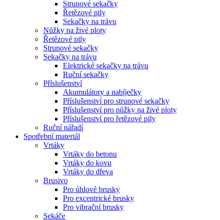
Strunové sekačky
Řetězové pily
Sekačky na trávu
Nůžky na živé ploty
Řetězové pily
Strunové sekačky
Sekačky na trávu
Elektrické sekačky na trávu
Ruční sekačky
Příslušenství
Akumulátory a nabíječky
Příslušenství pro strunové sekačky
Příslušenství pro nůžky na živé ploty
Příslušenství pro řetězové pily
Ruční nářadí
Spotřební materiál
Vrtáky
Vrtáky do betonu
Vrtáky do kovu
Vrtáky do dřeva
Brusivo
Pro úhlové brusky
Pro excentrické brusky
Pro vibrační brusky
Sekáče