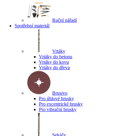
Ruční nářadí
Spotřební materiál
Vrtáky
Vrtáky do betonu
Vrtáky do kovu
Vrtáky do dřeva
Brusivo
Pro úhlové brusky
Pro excentrické brusky
Pro vibrační brusky
Sekáče