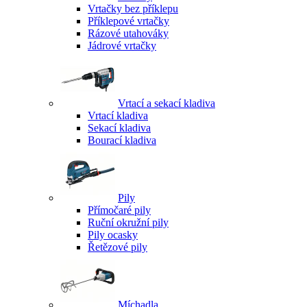
Vrtačky bez příklepu
Příklepové vrtačky
Rázové utahováky
Jádrové vrtačky
Vrtací a sekací kladiva
Vrtací kladiva
Sekací kladiva
Bourací kladiva
Pily
Přímočaré pily
Ruční okružní pily
Pily ocasky
Řetězové pily
Míchadla