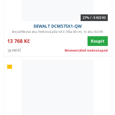
27% / -5 022 Kč
DEWALT DCM575X1-QW
Bezuhlíková aku řetězová pila 54 V, lišta 40 cm, 1x aku 9,0 Ah
13 768 Kč
Koupit
18 790 Kč
Momentálně nedostupné