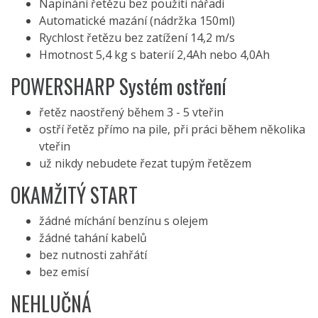
Napínání řetězu bez použití nářadí
Automatické mazání (nádržka 150ml)
Rychlost řetězu bez zatížení 14,2 m/s
Hmotnost 5,4 kg s baterií 2,4Ah nebo 4,0Ah
POWERSHARP Systém ostření
řetěz naostřený během 3 - 5 vteřin
ostří řetěz přímo na pile, při práci během několika
vteřin
už nikdy nebudete řezat tupým řetězem
OKAMŽITÝ START
žádné míchání benzínu s olejem
žádné tahání kabelů
bez nutnosti zahřátí
bez emisí
NEHLUČNÁ