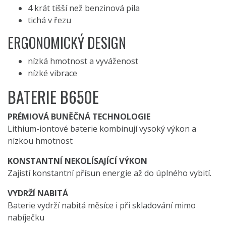
4 krát tišší než benzinová pila
tichá v řezu
ERGONOMICKÝ DESIGN
nízká hmotnost a vyváženost
nízké vibrace
BATERIE B650E
PRÉMIOVÁ BUNĚČNÁ TECHNOLOGIE
Lithium-iontové baterie kombinují vysoký výkon a
nízkou hmotnost
KONSTANTNÍ NEKOLÍSAJÍCÍ VÝKON
Zajistí konstantní přísun energie až do úplného vybití.
VYDRŽÍ NABITÁ
Baterie vydrží nabitá měsíce i při skladování mimo
nabíječku