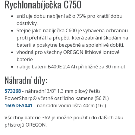
Rychlonabíječka C750
snižuje dobu nabíjení až o 75% pro kratší dobu
odstávky.
Stejně jako nabíječka C600 je vybavena ochranou
proti přehřátí a přepětí, která zabrání škodám na
baterii a poskytne bezpečné a spolehlivé dobití.
vhodná pro všechny OREGON lithiové iontové
baterie
nabije baterii B400E 2,4 Ah přibližně za 30 minut
Náhradní díly:
573268
- náhradní 3/8" 1,3 mm pilový řetěz
PowerSharp® včetně ostřícího kamene (56 čl.)
160SDEA041
- náhradní vodící lišta 40cm (16“)
Všechny baterie 36V je možné použít i do dalších aku
přístrojů OREGON.