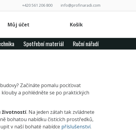
+420 561 206 800
info@profinaradi.com
Můj účet
Košík
echnika
Spotřební materiál
Ruční nářadí
í budovy? Začínáte pomalu pociťovat
 klouby a pohlédněte se po praktických
u životností
. Na jeden zátah tak zvládnete
ně bohatou nabídku čisticích prostředků,
oupit v naší bohaté nabídce
příslušenství
.