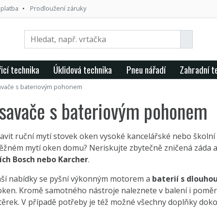
 platba
Prodloužení záruky
icí technika
Úklidová technika
Pneu nářadí
Zahradní t
avače s bateriovým pohonem
ysavače s bateriovým pohonem
avit ruční mytí stovek oken vysoké kancelářské nebo školn
 běžném mytí oken domu? Neriskujte zbytečně zničená záda a
ích Bosch nebo Karcher
.
ší nabídky se pyšní výkonným motorem a
baterií s dlouho
 oken. Kromě samotného nástroje naleznete v balení i poměr
utěrek. V případě potřeby je též možné všechny doplňky dok