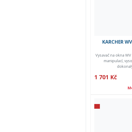
KARCHER WV 
Vysavač na okna WV 
manipulací, vys
dokonalý
1 701 Kč
M