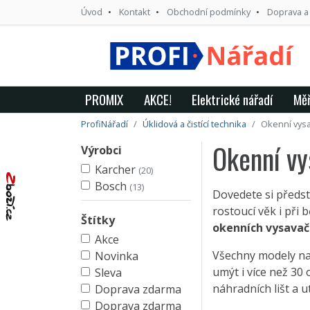
Úvod
Kontakt
Obchodní podmínky
Doprava a
PROMIX
AKCE!
Elektrické nářadí
Měř
ProfiNářadí
Úklidová a čistící technika
Okenní vys
Okenní v
Výrobci
Karcher
(20)
Bosch
(13)
Dovedete si předst
rostoucí věk i při
Štítky
okenních vysavač
Akce
Všechny modely na
Novinka
umýt i více než 30
Sleva
náhradních lišt a 
Doprava zdarma
Doprava zdarma