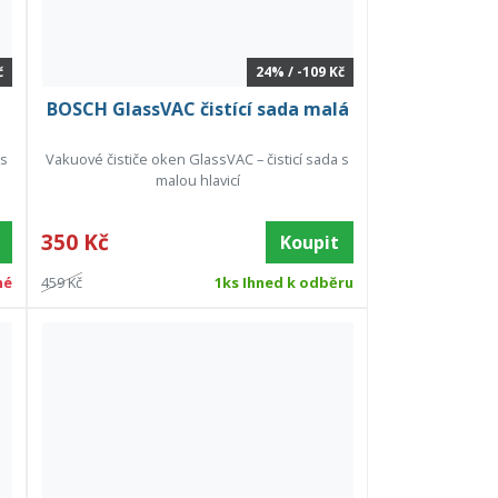
č
24% / -109 Kč
BOSCH GlassVAC čistící sada malá
 s
Vakuové čističe oken GlassVAC – čisticí sada s
malou hlavicí
350 Kč
Koupit
né
459 Kč
1ks Ihned k odběru