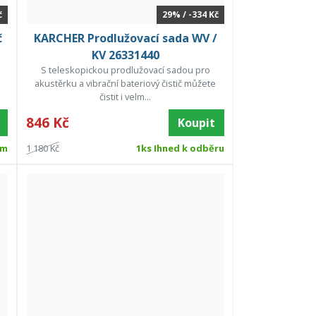
č
29% / -334 Kč
č
KARCHER Prodlužovací sada WV /
KV 26331440
S teleskopickou prodlužovací sadou pro
akustěrku a vibrační bateriový čistič můžete
čistit i velm...
846 Kč
Koupit
em
1 180 Kč
1ks Ihned k odběru