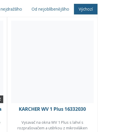
nejdražšího
Od nejoblíbenějšího
Výchozí
č
a
KARCHER WV 1 Plus 16332030
é
Vysavač na okna WV 1 Plus s lahví s
rozprašovačem a utěrkou z mikrovláken