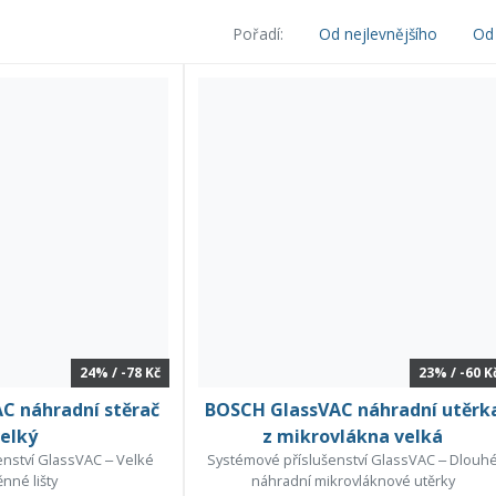
Pořadí:
Od nejlevnějšího
Od 
24% / -78 Kč
23% / -60 K
C náhradní stěrač
BOSCH GlassVAC náhradní utěrk
elký
z mikrovlákna velká
nství GlassVAC ‒ Velké
Systémové příslušenství GlassVAC ‒ Dlouh
nné lišty
náhradní mikrovláknové utěrky