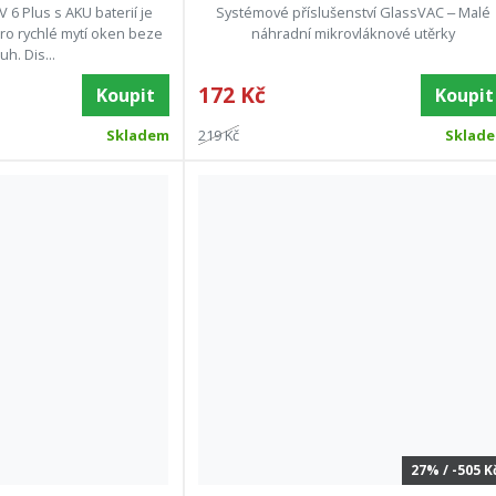
 6 Plus s AKU baterií je
Systémové příslušenství GlassVAC ‒ Malé
ro rychlé mytí oken beze
náhradní mikrovláknové utěrky
h. Dis...
172 Kč
Koupit
Koupit
Skladem
219 Kč
Sklad
27% / -505 K