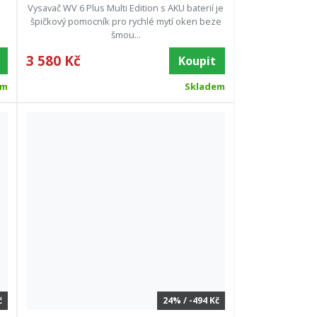
Vysavač WV 6 Plus Multi Edition s AKU baterií je
špičkový pomocník pro rychlé mytí oken beze
šmou...
3 580 Kč
Koupit
em
Skladem
č
24% / -494 Kč