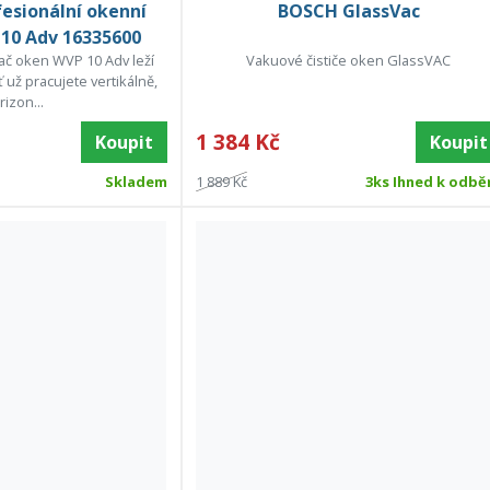
esionální okenní
BOSCH GlassVac
10 Adv 16335600
vač oken WVP 10 Adv leží
Vakuové čističe oken GlassVAC
ť už pracujete vertikálně,
rizon...
1 384 Kč
Koupit
Koupit
Skladem
1 889 Kč
3ks Ihned k odbě