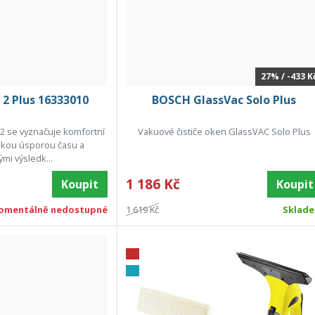
27% / -433 K
2 Plus 16333010
BOSCH GlassVac Solo Plus
2 se vyznačuje komfortní
Vakuové čističe oken GlassVAC Solo Plus
okou úsporou času a
mi výsledk...
1 186 Kč
Koupit
Koupit
omentálně nedostupné
1 619 Kč
Sklad