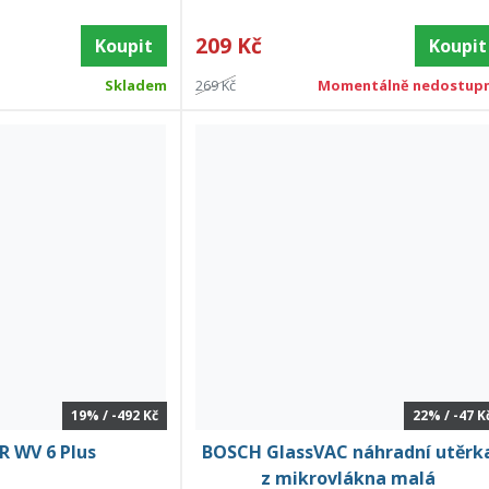
209 Kč
Koupit
Koupit
Skladem
269 Kč
Momentálně nedostup
19% / -492 Kč
22% / -47 K
 WV 6 Plus
BOSCH GlassVAC náhradní utěrk
z mikrovlákna malá