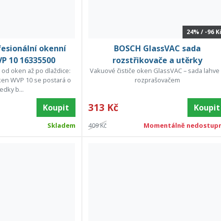
24% / -96 K
esionální okenní
BOSCH GlassVAC sada
P 10 16335500
rozstřikovače a utěrky
 od oken až po dlaždice:
Vakuové čističe oken GlassVAC – sada lahve
ken WVP 10 se postará o
rozprašovačem
edky b...
313 Kč
Koupit
Koupit
Skladem
409 Kč
Momentálně nedostup