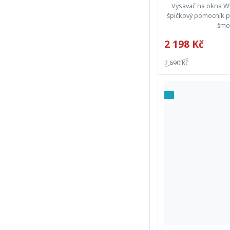
Vysavač na okna WV
špičkový pomocník p
šmou
2 198 Kč
2 690 Kč