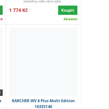
pomohou vaše okna vyčis...
1 774 Kč
Koupit
né
Skladem
č
a
KARCHER WV 6 Plus Multi Edition
16335140