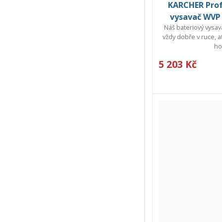
KARCHER Prof
vysavač WVP 
Náš bateriový vysa
vždy dobře v ruce, a
ho
5 203 Kč