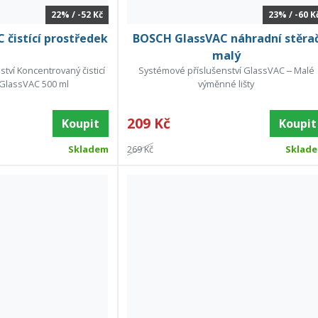
22% / -52 Kč
23% / -60 K
čistící prostředek
BOSCH GlassVAC náhradní stěra
malý
tví Koncentrovaný čisticí
Systémové příslušenství GlassVAC ‒ Malé
GlassVAC 500 ml
výměnné lišty
209 Kč
Koupit
Koupit
Skladem
269 Kč
Sklad