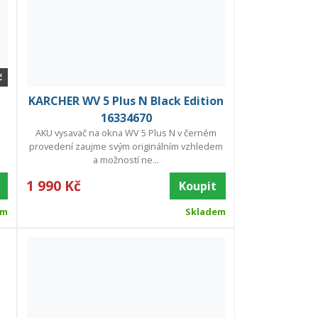
č
KARCHER WV 5 Plus N Black Edition
16334670
AKU vysavač na okna WV 5 Plus N v černém
provedení zaujme svým originálním vzhledem
a možností ne...
1 990 Kč
Koupit
em
Skladem