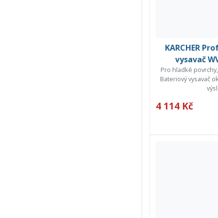
KARCHER Prof
vysavač WV
Pro hladké povrchy,
Bateriový vysavač o
výsl
4 114 Kč