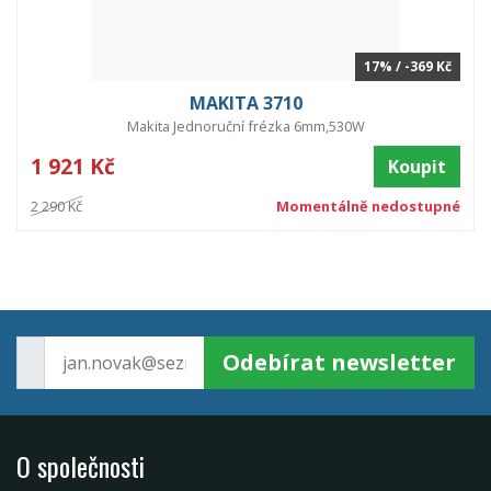
17% / -369 Kč
MAKITA 3710
Makita Jednoruční frézka 6mm,530W
1 921 Kč
Koupit
2 290 Kč
Momentálně nedostupné
Odebírat newsletter
O společnosti