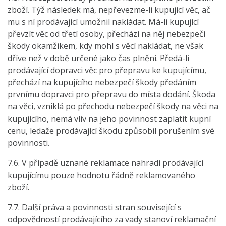
zboží. Týž následek má, nepřevezme-li kupující věc, ač
mu s ní prodávající umožnil nakládat. Má-li kupující
převzít věc od třetí osoby, přechází na něj nebezpečí
škody okamžikem, kdy mohl s věcí nakládat, ne však
dříve než v době určené jako čas plnění. Předá-li
prodávající dopravci věc pro přepravu ke kupujícímu,
přechází na kupujícího nebezpečí škody předáním
prvnímu dopravci pro přepravu do místa dodání. Škoda
na věci, vzniklá po přechodu nebezpečí škody na věci na
kupujícího, nemá vliv na jeho povinnost zaplatit kupní
cenu, ledaže prodávající škodu způsobil porušením své
povinnosti.
7.6. V případě uznané reklamace nahradí prodávající
kupujícímu pouze hodnotu řádně reklamovaného
zboží.
7.7. Další práva a povinnosti stran související s
odpovědností prodávajícího za vady stanoví reklamační