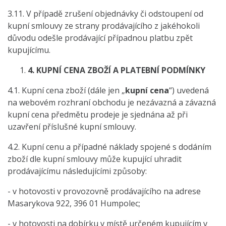
3.11. V případě zrušení objednávky či odstoupení od
kupní smlouvy ze strany prodávajícího z jakéhokoli
důvodu odešle prodávající případnou platbu zpět
kupujícímu.
4.
KUPNÍ CENA ZBOŽÍ A PLATEBNÍ PODMÍNKY
4.1. Kupní cena zboží (dále jen „
kupní cena
“) uvedená
na webovém rozhraní obchodu je nezávazná a závazná
kupní cena předmětu prodeje je sjednána až při
uzavření příslušné kupní smlouvy.
4.2. Kupní cenu a případné náklady spojené s dodáním
zboží dle kupní smlouvy může kupující uhradit
prodávajícímu následujícími způsoby:
- v hotovosti v provozovně prodávajícího na adrese
Masarykova 922, 396 01 Humpolec;
- v hotovosti na dobírku v místě určeném kupujícím v