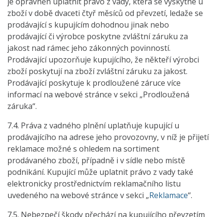
je oprávněn uplatnit právo z vady, která se vyskytne u
zboží v době dvaceti čtyř měsíců od převzetí, ledaže se
prodávající s kupujícím dohodnou jinak nebo
prodávající či výrobce poskytne zvláštní záruku za
jakost nad rámec jeho zákonných povinností.
Prodávající upozorňuje kupujícího, že někteří výrobci
zboží poskytují na zboží zvláštní záruku za jakost.
Prodávající poskytuje k prodloužené záruce více
informací na webové stránce v sekci „Prodloužená
záruka“.
7.4. Práva z vadného plnění uplatňuje kupující u
prodávajícího na adrese jeho provozovny, v níž je přijetí
reklamace možné s ohledem na sortiment
prodávaného zboží, případně i v sídle nebo místě
podnikání. Kupující může uplatnit právo z vady také
elektronicky prostřednictvím reklamačního listu
uvedeného na webové stránce v sekci „
Reklamace
“.
7.5. Nebezpečí škody přechází na kupujícího převzetím