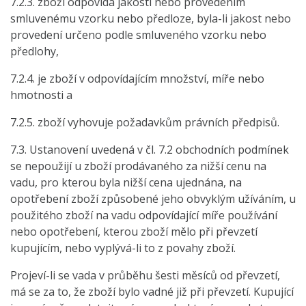
7.2.3. zboží odpovídá jakostí nebo provedením
smluvenému vzorku nebo předloze, byla-li jakost nebo
provedení určeno podle smluveného vzorku nebo
předlohy,
7.2.4. je zboží v odpovídajícím množství, míře nebo
hmotnosti a
7.2.5. zboží vyhovuje požadavkům právních předpisů.
7.3. Ustanovení uvedená v čl. 7.2 obchodních podmínek
se nepoužijí u zboží prodávaného za nižší cenu na
vadu, pro kterou byla nižší cena ujednána, na
opotřebení zboží způsobené jeho obvyklým užíváním, u
použitého zboží na vadu odpovídající míře používání
nebo opotřebení, kterou zboží mělo při převzetí
kupujícím, nebo vyplývá-li to z povahy zboží.
Projeví-li se vada v průběhu šesti měsíců od převzetí,
má se za to, že zboží bylo vadné již při převzetí. Kupující