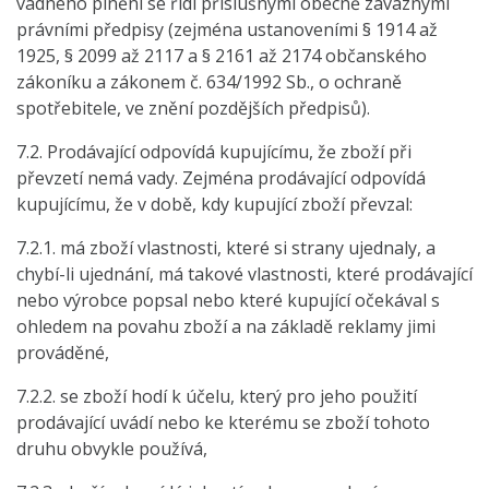
vadného plnění se řídí příslušnými obecně závaznými
právními předpisy (zejména ustanoveními § 1914 až
1925, § 2099 až 2117 a § 2161 až 2174 občanského
zákoníku a zákonem č. 634/1992 Sb., o ochraně
spotřebitele, ve znění pozdějších předpisů).
7.2. Prodávající odpovídá kupujícímu, že zboží při
převzetí nemá vady. Zejména prodávající odpovídá
kupujícímu, že v době, kdy kupující zboží převzal:
7.2.1. má zboží vlastnosti, které si strany ujednaly, a
chybí-li ujednání, má takové vlastnosti, které prodávající
nebo výrobce popsal nebo které kupující očekával s
ohledem na povahu zboží a na základě reklamy jimi
prováděné,
7.2.2. se zboží hodí k účelu, který pro jeho použití
prodávající uvádí nebo ke kterému se zboží tohoto
druhu obvykle používá,