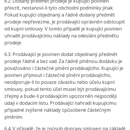
6.2. Dodaný předmět prodeje je kupující povinen
převzít, nestanoví-li tyto obchodní podmínky jinak.
Pokud kupující objednaný a řádně dodaný předmět
prodeje nepřevezme, je prodávající oprávněn odstoupit
od kupní smlouvy. V tomto případě je kupující povinen
uhradit prodávajícímu náklady na odeslání předmětu
prodeje.
6.3. Prodávající je povinen dodat objednaný předmět
prodeje řádně a bez vad. Za řádně plněnou dodávku je
považováno i částečné plnění prodávajícího. Kupující je
povinen přijmout i částečné plnění prodávajícího,
neodporuje-li to povaze závazku nebo účelu kupní
smlouvy, pokud tento účel musel být prodávajícímu
zřejmý a bude-li prodávajícím upozorněn nejpozději
údaji v dodacím listu. Prodávající nahradí kupujícímu
případné zvýšené náklady způsobené částečným
plněním.
6.4. V případě, že je způsob dopravy smluven na základě