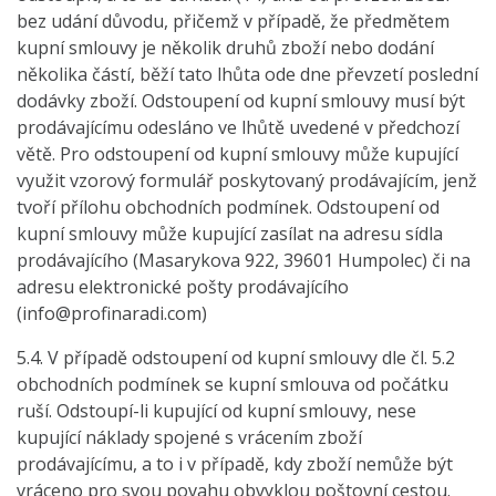
bez udání důvodu, přičemž v případě, že předmětem
kupní smlouvy je několik druhů zboží nebo dodání
několika částí, běží tato lhůta ode dne převzetí poslední
dodávky zboží. Odstoupení od kupní smlouvy musí být
prodávajícímu odesláno ve lhůtě uvedené v předchozí
větě. Pro odstoupení od kupní smlouvy může kupující
využit vzorový formulář poskytovaný prodávajícím, jenž
tvoří přílohu obchodních podmínek. Odstoupení od
kupní smlouvy může kupující zasílat na adresu sídla
prodávajícího (Masarykova 922, 39601 Humpolec) či na
adresu elektronické pošty prodávajícího
(
info@profinaradi.com
)
5.4. V případě odstoupení od kupní smlouvy dle čl. 5.2
obchodních podmínek se kupní smlouva od počátku
ruší. Odstoupí-li kupující od kupní smlouvy, nese
kupující náklady spojené s vrácením zboží
prodávajícímu, a to i v případě, kdy zboží nemůže být
vráceno pro svou povahu obvyklou poštovní cestou.