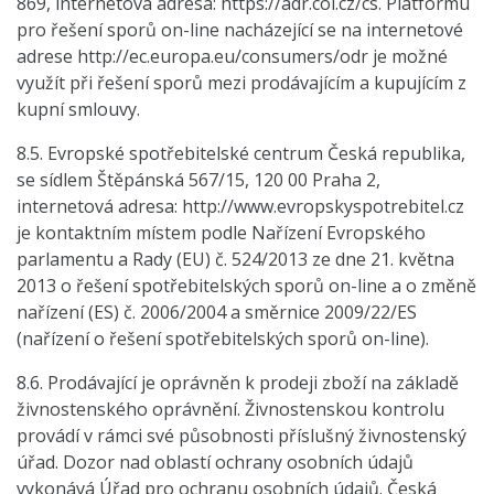
869, internetová adresa: https://adr.coi.cz/cs. Platformu
pro řešení sporů on-line nacházející se na internetové
adrese http://ec.europa.eu/consumers/odr je možné
využít při řešení sporů mezi prodávajícím a kupujícím z
kupní smlouvy.
8.5. Evropské spotřebitelské centrum Česká republika,
se sídlem Štěpánská 567/15, 120 00 Praha 2,
internetová adresa: http://www.evropskyspotrebitel.cz
je kontaktním místem podle Nařízení Evropského
parlamentu a Rady (EU) č. 524/2013 ze dne 21. května
2013 o řešení spotřebitelských sporů on-line a o změně
nařízení (ES) č. 2006/2004 a směrnice 2009/22/ES
(nařízení o řešení spotřebitelských sporů on-line).
8.6. Prodávající je oprávněn k prodeji zboží na základě
živnostenského oprávnění. Živnostenskou kontrolu
provádí v rámci své působnosti příslušný živnostenský
úřad. Dozor nad oblastí ochrany osobních údajů
vykonává Úřad pro ochranu osobních údajů. Česká