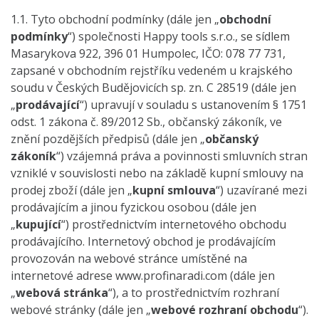
1.1. Tyto obchodní podmínky (dále jen „
obchodní
podmínky
“) společnosti Happy tools s.r.o., se sídlem
Masarykova 922, 396 01 Humpolec, IČO: 078 77 731,
zapsané v obchodním rejstříku vedeném u krajského
soudu v Českých Budějovicích sp. zn. C 28519 (dále jen
„
prodávající
“) upravují v souladu s ustanovením § 1751
odst. 1 zákona č. 89/2012 Sb., občanský zákoník, ve
znění pozdějších předpisů (dále jen „
občanský
zákoník
“) vzájemná práva a povinnosti smluvních stran
vzniklé v souvislosti nebo na základě kupní smlouvy na
prodej zboží (dále jen „
kupní smlouva
“) uzavírané mezi
prodávajícím a jinou fyzickou osobou (dále jen
„
kupující
“) prostřednictvím internetového obchodu
prodávajícího. Internetový obchod je prodávajícím
provozován na webové stránce umístěné na
internetové adrese www.profinaradi.com (dále jen
„
webová stránka
“), a to prostřednictvím rozhraní
webové stránky (dále jen „
webové rozhraní obchodu
“).