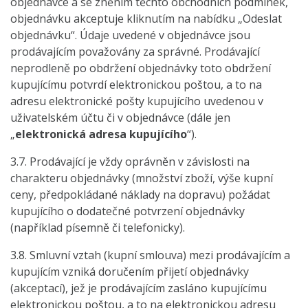
objednávce a se zněním těchto obchodních podmínek,
objednávku akceptuje kliknutím na nabídku „Odeslat
objednávku“. Údaje uvedené v objednávce jsou
prodávajícím považovány za správné. Prodávající
neprodleně po obdržení objednávky toto obdržení
kupujícímu potvrdí elektronickou poštou, a to na
adresu elektronické pošty kupujícího uvedenou v
uživatelském účtu či v objednávce (dále jen
„
elektronická adresa kupujícího
“).
3.7. Prodávající je vždy oprávněn v závislosti na
charakteru objednávky (množství zboží, výše kupní
ceny, předpokládané náklady na dopravu) požádat
kupujícího o dodatečné potvrzení objednávky
(například písemně či telefonicky).
3.8. Smluvní vztah (kupní smlouva) mezi prodávajícím a
kupujícím vzniká doručením přijetí objednávky
(akceptací), jež je prodávajícím zasláno kupujícímu
elektronickou poštou, a to na elektronickou adresu