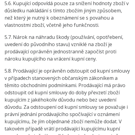
5.6. Kupující odpovídá pouze za snížení hodnoty zboží v
důsledku nakládání s tímto zbožím jiným způsobem,
než který je nutný k obeznámení se s povahou a
vlastnostmi zboží, včetně jeho funkčnosti.
5.7. Nárok na náhradu škody (používání, opotřebení,
uvedení do původního stavu) vzniklé na zboží je
prodávající oprávněn jednostranně započíst proti
nároku kupujícího na vrácení kupní ceny.
5.8. Prodávající je oprávněn odstoupit od kupní smlouvy
v případech stanovených občanským zákoníkem a
těmito obchodními podmínkami. Prodávající má právo
odstoupit od kupní smlouvy do doby převzetí zboží
kupujícím z jakéhokoliv důvodu nebo bez uvedení
důvodu. Za odstoupení od kupní smlouvy se považuje i
právní jednání prodávajícího spočívající v oznámení
kupujícímu, že jím objednané zboží nemůže dodat. V
takovém případě vrátí prodávající kupujícímu kupní