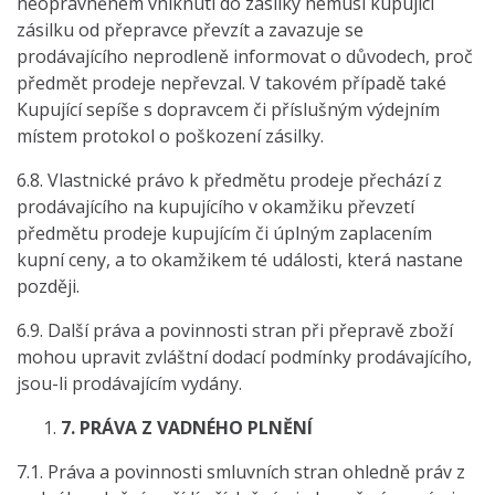
neoprávněném vniknutí do zásilky nemusí kupující
zásilku od přepravce převzít a zavazuje se
prodávajícího neprodleně informovat o důvodech, proč
předmět prodeje nepřevzal. V takovém případě také
Kupující sepíše s dopravcem či příslušným výdejním
místem protokol o poškození zásilky.
6.8. Vlastnické právo k předmětu prodeje přechází z
prodávajícího na kupujícího v okamžiku převzetí
předmětu prodeje kupujícím či úplným zaplacením
kupní ceny, a to okamžikem té události, která nastane
později.
6.9. Další práva a povinnosti stran při přepravě zboží
mohou upravit zvláštní dodací podmínky prodávajícího,
jsou-li prodávajícím vydány.
7.
PRÁVA Z VADNÉHO PLNĚNÍ
7.1. Práva a povinnosti smluvních stran ohledně práv z