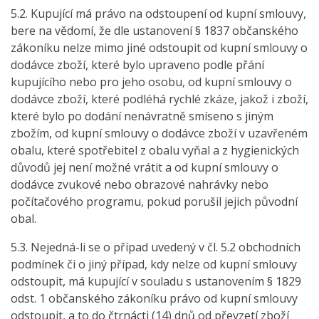
5.2. Kupující má právo na odstoupení od kupní smlouvy,
bere na vědomí, že dle ustanovení § 1837 občanského
zákoníku nelze mimo jiné odstoupit od kupní smlouvy o
dodávce zboží, které bylo upraveno podle přání
kupujícího nebo pro jeho osobu, od kupní smlouvy o
dodávce zboží, které podléhá rychlé zkáze, jakož i zboží,
které bylo po dodání nenávratně smíseno s jiným
zbožím, od kupní smlouvy o dodávce zboží v uzavřeném
obalu, které spotřebitel z obalu vyňal a z hygienických
důvodů jej není možné vrátit a od kupní smlouvy o
dodávce zvukové nebo obrazové nahrávky nebo
počítačového programu, pokud porušil jejich původní
obal.
5.3. Nejedná-li se o případ uvedený v čl. 5.2 obchodních
podmínek či o jiný případ, kdy nelze od kupní smlouvy
odstoupit, má kupující v souladu s ustanovením § 1829
odst. 1 občanského zákoníku právo od kupní smlouvy
odstoupit, a to do čtrnácti (14) dnů od převzetí zboží