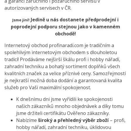
a garanci záručního i pozáručního servisu v
autorizovaných servisech v ČR.
Jedině u nás dostanete předprodejní i
Jsme jiní!
poprodejní podporu
stejnou
jako v kamenném
obchodě!
Internetový obchod
profinaradi.com
je tradičním a
spolehlivým internetovým obchodem s dlouholetou
tradicí! Prodáváme nejširší škálu profi i hobby nářadí,
zahradní techniku a bohatý sortiment doplňků všech
kvalitních značek za velice příznivé ceny. Samozřejmostí
je nejkratší možná doba dodání a garantovaná kvalita
služeb pro Vaši maximální spokojenost.
K dnešnímu dni jsme vyřídili ke spokojenosti
našich zákazníků mnoho objednávek a díky tomu
jsme držiteli certifikátu Ověřeno zákazníky.
Nabízíme
široký a přehledný výběr zboží
– profi,
hobby nářadí, zahradní techniku, úklidovou