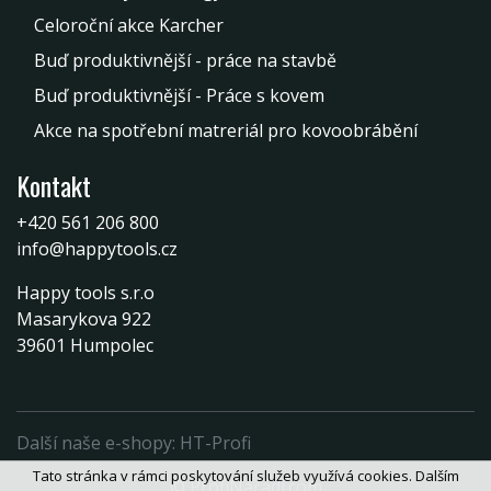
Celoroční akce Karcher
Buď produktivnější - práce na stavbě
Buď produktivnější - Práce s kovem
Akce na spotřební matreriál pro kovoobrábění
Kontakt
+420 561 206 800
info@happytools.cz
Happy tools s.r.o
Masarykova 922
39601 Humpolec
Další naše e-shopy:
HT-Profi
Tato stránka v rámci poskytování služeb využívá cookies. Dalším
© ProfiNářadí.com