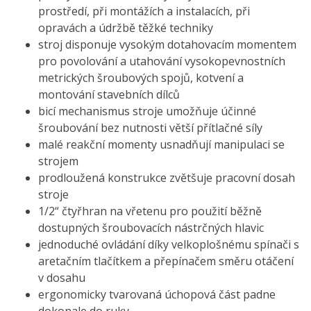
prostředí, při montážích a instalacích, při
opravách a údržbě těžké techniky
stroj disponuje vysokým dotahovacím momentem
pro povolování a utahování vysokopevnostních
metrických šroubových spojů, kotvení a
montování stavebních dílců
bicí mechanismus stroje umožňuje účinné
šroubování bez nutnosti větší přítlačné síly
malé reakční momenty usnadňují manipulaci se
strojem
prodloužená konstrukce zvětšuje pracovní dosah
stroje
1/2“ čtyřhran na vřetenu pro použití běžně
dostupných šroubovacích nástrčných hlavic
jednoduché ovládání díky velkoplošnému spínači s
aretačním tlačítkem a přepínačem směru otáčení
v dosahu
ergonomicky tvarovaná úchopová část padne