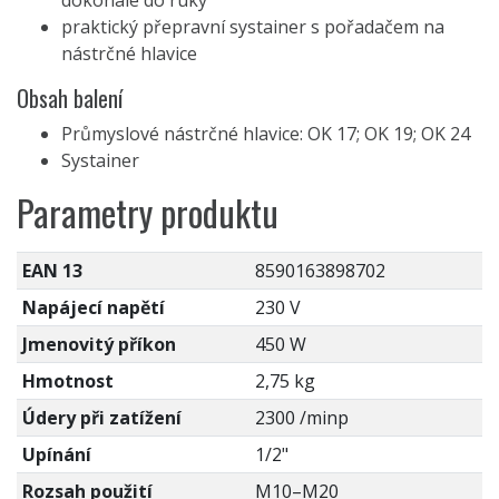
dokonale do ruky
praktický přepravní systainer s pořadačem na
nástrčné hlavice
Obsah balení
Průmyslové nástrčné hlavice: OK 17; OK 19; OK 24
Systainer
Parametry produktu
EAN 13
8590163898702
Napájecí napětí
230 V
Jmenovitý příkon
450 W
Hmotnost
2,75 kg
Údery při zatížení
2300 /minp
Upínání
1/2"
Rozsah použití
M10–M20