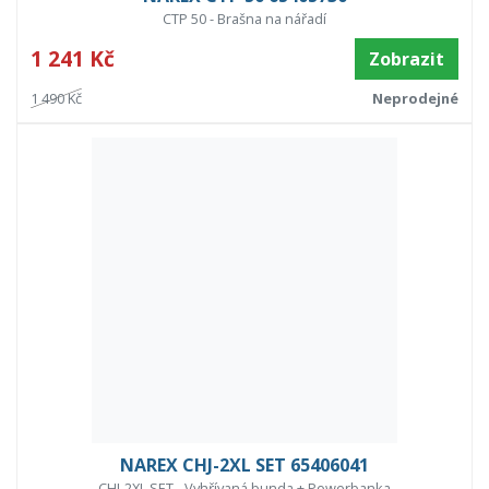
CTP 50 - Brašna na nářadí
1 241 Kč
Zobrazit
1 490 Kč
Neprodejné
NAREX CHJ-2XL SET 65406041
CHJ-2XL SET - Vyhřívaná bunda + Powerbanka