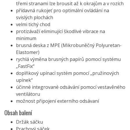
třemi stranami lze brousit až k okrajům a v rozích
přídavná rukojeť pro optimální ovládání na
svislých plochách
velmi tichý chod
protizávaží eliminující škodlivé vibrace na
minimum
brusná deska z MPE (Mikrobuněčný Polyuretan-
Elastomer)
rychlá výměna brusných papírů pomocí systému
„FastFix“
doplňkový upínací systém pomocí „pružinových
upínek“
účinné integrované odsávání pomocí vestavěného
ventilátoru
možnost připojení externího odsávaní
Obsah balení
Držák sáčku
Prachový sáček