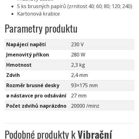
5 ks brusných papírů (zrnitost 40; 60; 80; 120; 240)
Kartonová krabice
Parametry produktu
Napájecí napětí
230 V
Jmenovitý příkon
280 W
Hmotnost
2,3 kg
Zdvih
2,4 mm
Rozměr brusné desky
93×175 mm
ø nástavce pro odsávání
27 mm
Počet zdvihů naprázdno
20000 /minz
Podobné produkty k
Vibrační