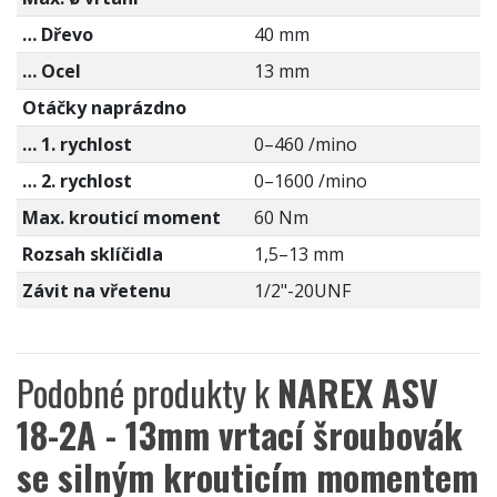
… Dřevo
40 mm
… Ocel
13 mm
Otáčky naprázdno
… 1. rychlost
0–460 /mino
… 2. rychlost
0–1600 /mino
Max. krouticí moment
60 Nm
Rozsah sklíčidla
1,5–13 mm
Závit na vřetenu
1/2"-20UNF
Podobné produkty k
NAREX ASV
18-2A - 13mm vrtací šroubovák
se silným krouticím momentem