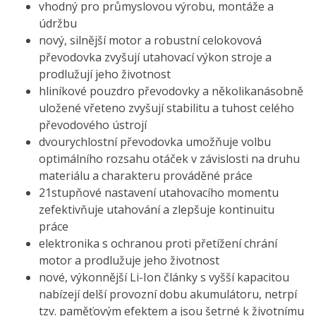
vhodný pro průmyslovou výrobu, montáže a
údržbu
nový, silnější motor a robustní celokovová
převodovka zvyšují utahovací výkon stroje a
prodlužují jeho životnost
hliníkové pouzdro převodovky a několikanásobně
uložené vřeteno zvyšují stabilitu a tuhost celého
převodového ústrojí
dvourychlostní převodovka umožňuje volbu
optimálního rozsahu otáček v závislosti na druhu
materiálu a charakteru prováděné práce
21stupňové nastavení utahovacího momentu
zefektivňuje utahování a zlepšuje kontinuitu
práce
elektronika s ochranou proti přetížení chrání
motor a prodlužuje jeho životnost
nové, výkonnější Li-Ion články s vyšší kapacitou
nabízejí delší provozní dobu akumulátoru, netrpí
tzv. paměťovým efektem a jsou šetrné k životnímu