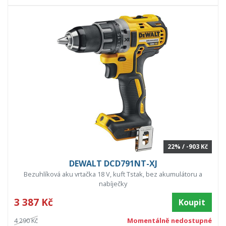
22% / -903 Kč
DEWALT DCD791NT-XJ
Bezuhlíková aku vrtačka 18 V, kuft Tstak, bez akumulátoru a
nabíječky
3 387 Kč
Koupit
4 290 Kč
Momentálně nedostupné