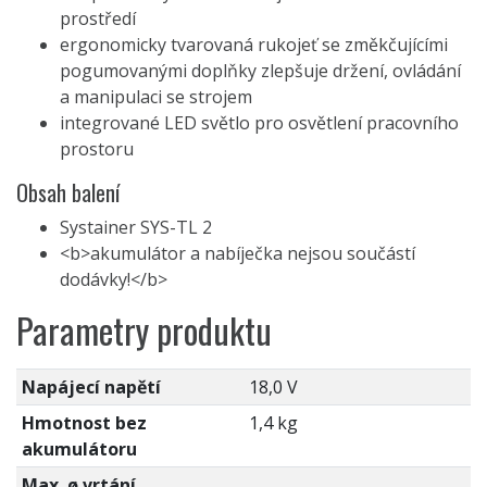
prostředí
ergonomicky tvarovaná rukojeť se změkčujícími
pogumovanými doplňky zlepšuje držení, ovládání
a manipulaci se strojem
integrované LED světlo pro osvětlení pracovního
prostoru
Obsah balení
Systainer SYS-TL 2
<b>akumulátor a nabíječka nejsou součástí
dodávky!</b>
Parametry produktu
Napájecí napětí
18,0 V
Hmotnost bez
1,4 kg
akumulátoru
Max. ø vrtání