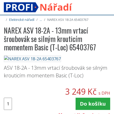
Elektrické nářadí
...
NAREX ASV 18-2A 65403767
NAREX ASV 18-2A - 13mm vrtací
šroubovák se silným krouticím
momentem Basic (T-Loc) 65403767
ASV 18-2A - 13mm vrtací šroubovák se silným
krouticím momentem Basic (T-Loc)
3 249 Kč
s DPH
Do košíku