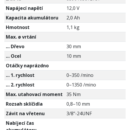
Napájecí napětí
12,0 V
Kapacita akumulátoru
2,0 Ah
Hmotnost
1,1 kg
Max. ø vrtání
… Dřevo
30 mm
… Ocel
10 mm
Otáčky naprázdno
… 1. rychlost
0–350 /mino
… 2. rychlost
0–1350 /mino
Max. utahovací moment
35 Nm
Rozsah sklíčidla
0,8–10 mm
Závit na vřetenu
3/8"-24UNF
Nabíjecí čas