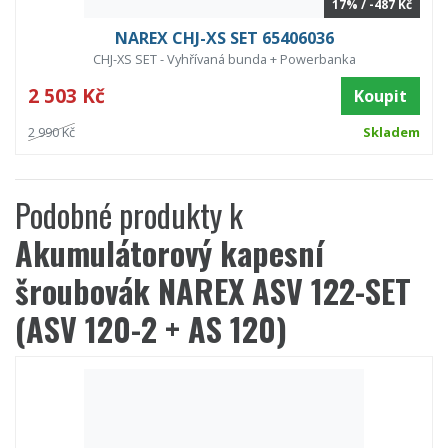
17% / -487 Kč
NAREX CHJ-XS SET 65406036
CHJ-XS SET - Vyhřívaná bunda + Powerbanka
2 503 Kč
Koupit
2 990 Kč
Skladem
Podobné produkty k
Akumulátorový kapesní
šroubovák NAREX ASV 122-SET
(ASV 120-2 + AS 120)