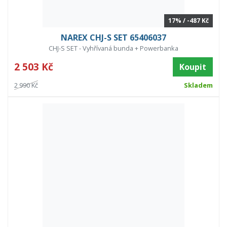
17% / -487 Kč
NAREX CHJ-S SET 65406037
CHJ-S SET - Vyhřívaná bunda + Powerbanka
2 503 Kč
Koupit
2 990 Kč
Skladem