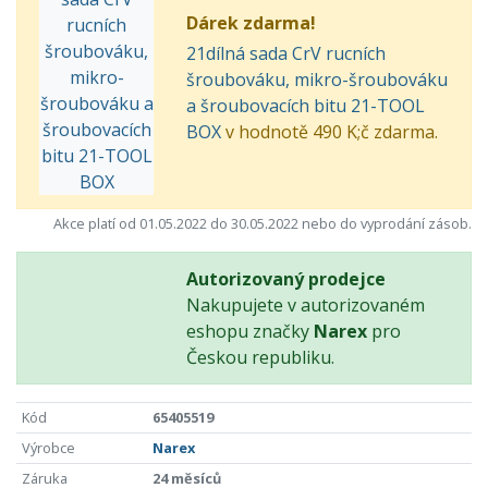
Dárek zdarma!
21dílná sada CrV rucních
šroubováku, mikro-šroubováku
a šroubovacích bitu 21-TOOL
BOX
v hodnotě 490 K;č zdarma.
Akce platí od 01.05.2022 do 30.05.2022 nebo do vyprodání zásob.
Autorizovaný prodejce
Nakupujete v autorizovaném
eshopu značky
Narex
pro
Českou republiku.
Kód
65405519
Výrobce
Narex
Záruka
24 měsíců