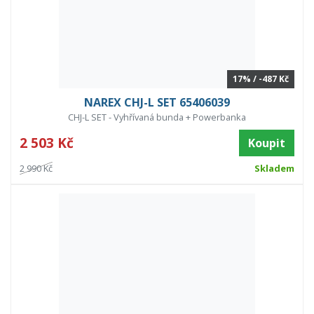
17% / -487 Kč
NAREX CHJ-L SET 65406039
CHJ-L SET - Vyhřívaná bunda + Powerbanka
2 503 Kč
Koupit
2 990 Kč
Skladem