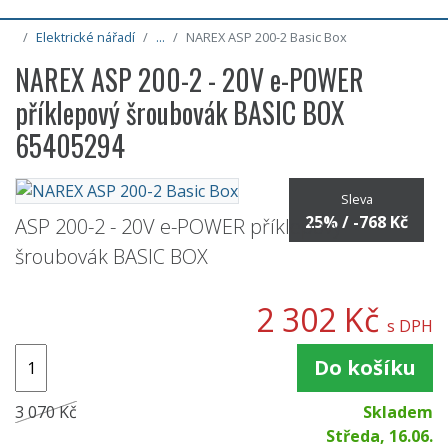
Elektrické nářadí
...
NAREX ASP 200-2 Basic Box
NAREX ASP 200-2 - 20V e-POWER
příklepový šroubovák BASIC BOX
65405294
Sleva
25% / -768 Kč
ASP 200-2 - 20V e-POWER příklepový
šroubovák BASIC BOX
2 302 Kč
s DPH
Do košíku
3 070 Kč
Skladem
Středa, 16.06.