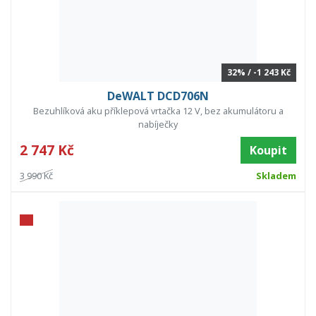
32% / -1 243 Kč
DeWALT DCD706N
Bezuhlíková aku příklepová vrtačka 12 V, bez akumulátoru a
nabíječky
2 747 Kč
Koupit
3 990 Kč
Skladem