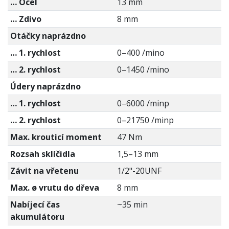
… Ocel
13 mm
… Zdivo
8 mm
Otáčky naprázdno
… 1. rychlost
0–400 /mino
… 2. rychlost
0–1450 /mino
Údery naprázdno
… 1. rychlost
0–6000 /minp
… 2. rychlost
0–21750 /minp
Max. krouticí moment
47 Nm
Rozsah sklíčidla
1,5–13 mm
Závit na vřetenu
1/2"-20UNF
Max. ø vrutu do dřeva
8 mm
Nabíjecí čas
~35 min
akumulátoru