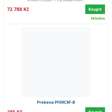
ROMAX Compact TT k provádění dom...
72 788 Kč
Koupit
Skladem
Prebena PF09CRF-B
285 Kč