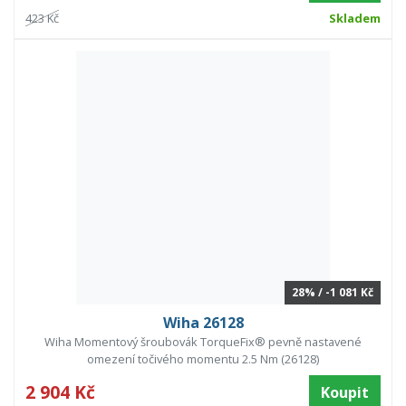
423 Kč
Skladem
28% / -1 081 Kč
Wiha 26128
Wiha Momentový šroubovák TorqueFix® pevně nastavené
omezení točivého momentu 2.5 Nm (26128)
2 904 Kč
Koupit