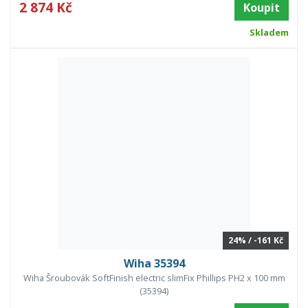
2 874 Kč
Koupit
Skladem
24% / -161 Kč
Wiha 35394
Wiha Šroubovák SoftFinish electric slimFix Phillips PH2 x 100 mm
(35394)