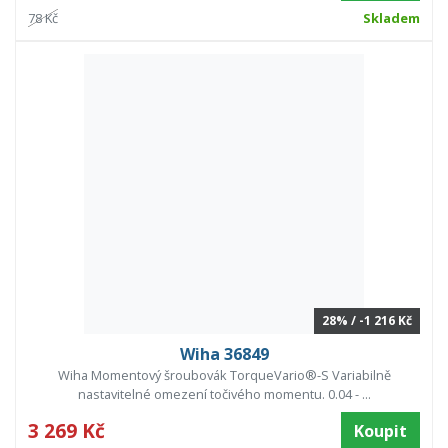
78 Kč
Skladem
28% / -1 216 Kč
Wiha 36849
Wiha Momentový šroubovák TorqueVario®-S Variabilně
nastavitelné omezení točivého momentu. 0.04 - ...
3 269 Kč
Koupit