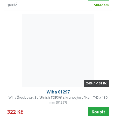
180 Kč
Skladem
24% / -101 Kč
Wiha 01297
Wiha Šroubovák SoftFinish TORX® s kruhovým dříkem T45 x 130
mm (01297)
322 Kč
Koupit