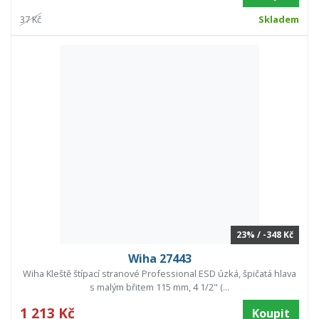
37 Kč
Skladem
23% / -348 Kč
Wiha 27443
Wiha Kleště štípací stranové Professional ESD úzká, špičatá hlava
s malým břitem 115 mm, 4 1/2" (...
1 213 Kč
Koupit