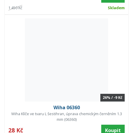
1 450 Kč
Skladem
26% / -9 Kč
Wiha 06360
Wiha Klíče ve tvaru L šestihran, úprava chemickým černěním 1.3
mm (06360)
28 Kč
Koupit