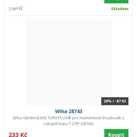
1 561 Kč
Skladem
28% / -87 Kč
Wiha 28743
Wiha Výměnný břit TORX PLUS® pro momentový šroubovák s
rukojetí tvaru T 27IP (28743)
233 Kč
Koupit