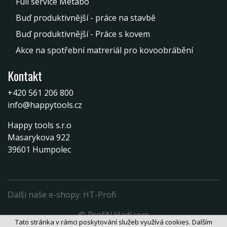
Full service Metabo
Buď produktivnější - práce na stavbě
Buď produktivnější - Práce s kovem
Akce na spotřební matreriál pro kovoobrábění
Kontakt
+420 561 206 800
info@happytools.cz
Happy tools s.r.o
Masarykova 922
39601 Humpolec
Další naše e-shopy:
HT-Profi
© ProfiNářadí.com
Tato stránka v rámci poskytování služeb využívá cookies. Dalším