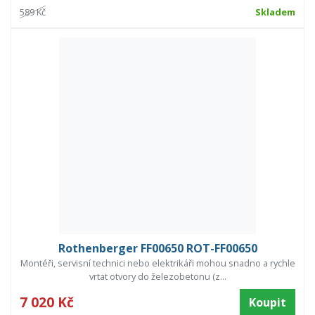
589 Kč
Skladem
Rothenberger FF00650 ROT-FF00650
Montéři, servisní technici nebo elektrikáři mohou snadno a rychle
vrtat otvory do železobetonu (z...
7 020 Kč
Koupit