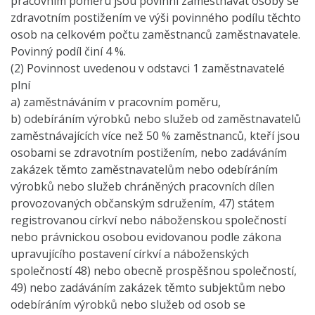
pracovním poměru jsou povinni zaměstnávat osoby se
zdravotním postižením ve výši povinného podílu těchto
osob na celkovém počtu zaměstnanců zaměstnavatele.
Povinný podíl činí 4 %.
(2) Povinnost uvedenou v odstavci 1 zaměstnavatelé
plní
a) zaměstnáváním v pracovním poměru,
b) odebíráním výrobků nebo služeb od zaměstnavatelů
zaměstnávajících více než 50 % zaměstnanců, kteří jsou
osobami se zdravotním postižením, nebo zadáváním
zakázek těmto zaměstnavatelům nebo odebíráním
výrobků nebo služeb chráněných pracovních dílen
provozovaných občanským sdružením, 47) státem
registrovanou církví nebo náboženskou společností
nebo právnickou osobou evidovanou podle zákona
upravujícího postavení církví a náboženských
společností 48) nebo obecně prospěšnou společností,
49) nebo zadáváním zakázek těmto subjektům nebo
odebíráním výrobků nebo služeb od osob se