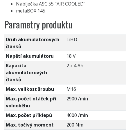
Nabíječka ASC 55 "AIR COOLED"
metaBOX 145
Parametry produktu
Druh akumulátorových
LiHD
článků
Napětí akumulátoru
18 V
Kapacita
2 x 4 Ah
akumulátorových
článků
Max. velikost šroubu
M16
Max. počet otáček při
2900 /min
volnoběhu
Max. počet příklepů
4000 /min
Max. točivý moment
200 Nm