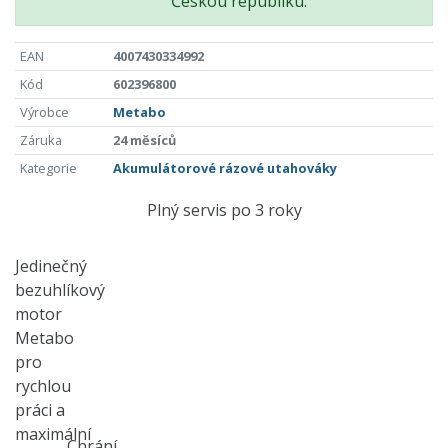
Českou republiku.
EAN
4007430334992
Kód
602396800
Výrobce
Metabo
Záruka
24 měsíců
Kategorie
Akumulátorové rázové utahováky
Plný servis po 3 roky
Jedinečný
bezuhlíkový
motor
Metabo
pro
rychlou
práci a
maximální
Chrání