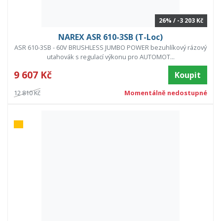
26% / -3 203 Kč
NAREX ASR 610-3SB (T-Loc)
ASR 610-3SB - 60V BRUSHLESS JUMBO POWER bezuhlíkový rázový
utahovák s regulací výkonu pro AUTOMOT...
9 607 Kč
Koupit
12 810 Kč
Momentálně nedostupné