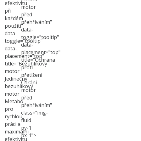
efektivitu
motor
při
před
každém
přehříváním"
použití"
data-
data-
toggle="tooltip"
toggle="tooltip"
data-
data-
placement="top"
placement="top"
title="Ochrana
title="Bezuhlíkový
proti
motor
přetížení
Jedinečný
Chrání
bezuhlíkový
motor
motor
před
Metabo
přehříváním"
pro
class="img-
rychlou
fluid
práci a
py-1
maximální
px-1">
efektivitu