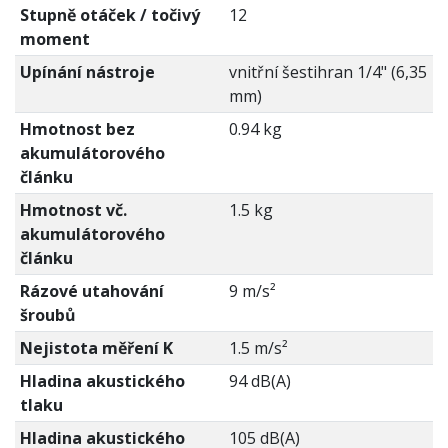
Stupně otáček / točivý
12
moment
Upínání nástroje
vnitřní šestihran 1/4" (6,35
mm)
Hmotnost bez
0.94 kg
akumulátorového
článku
Hmotnost vč.
1.5 kg
akumulátorového
článku
Rázové utahování
9 m/s²
šroubů
Nejistota měření K
1.5 m/s²
Hladina akustického
94 dB(A)
tlaku
Hladina akustického
105 dB(A)