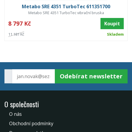
Metabo SRE 4351 TurboTec 611351700
Metabo SRE 4351 TurboTec vibrační bruska
8 797 Kč
Koupit
11 181 Kč
Skladem
Odebírat newsletter
O společnosti
O nás
Obchodní podmínky