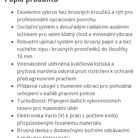
Excelentní výbrus bez brusných kroužků a rýh pro
profesionální opracování povrchu.
Oscilační systém s dvouřadým radiálním axiálním
ložiskem pro velmi klidný chod a minimální vibrace
Robustní upínací systém pro brusný papír s a bez
suchého zipu i brusných prostředků do tloušťky
10 mm
Vícenásobně utěsněná kuličková ložiska a
pryžová manžeta odolná proti roztržení k ochraně
před agresivním prachem
Přídavná rukojeť s tlumením vibrací pro pohodlné
uchopení v každé pracovní poloze
TurboBoost: Připojení dalších výkonnostních
rezerv pro maximální úběr
Elektronika Vario (V) k práci s počtem kmitů
přizpůsobeným řezanému materiálu
Brusná deska s dodatečnými bočními odsávacími
kanály pro čistou práci