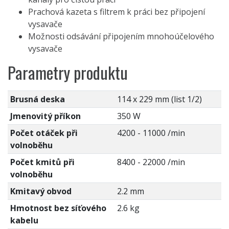
Prachová kazeta s filtrem k práci bez připojení
vysavače
Možnosti odsávání připojením mnohoúčelového
vysavače
Parametry produktu
Brusná deska
114 x 229 mm (list 1/2)
Jmenovitý příkon
350 W
Počet otáček při
4200 - 11000 /min
volnoběhu
Počet kmitů při
8400 - 22000 /min
volnoběhu
Kmitavý obvod
2.2 mm
Hmotnost bez síťového
2.6 kg
kabelu