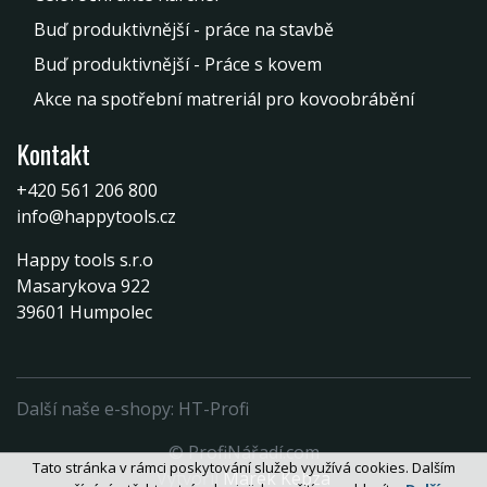
Buď produktivnější - práce na stavbě
Buď produktivnější - Práce s kovem
Akce na spotřební matreriál pro kovoobrábění
Kontakt
+420 561 206 800
info@happytools.cz
Happy tools s.r.o
Masarykova 922
39601 Humpolec
Další naše e-shopy:
HT-Profi
© ProfiNářadí.com
Tato stránka v rámci poskytování služeb využívá cookies. Dalším
Vytvořil
Marek Kebza